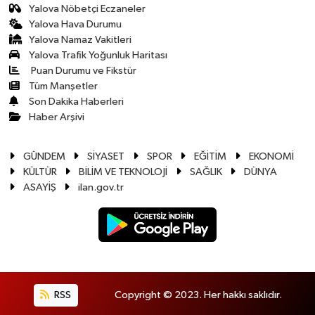
Yalova Nöbetçi Eczaneler
Yalova Hava Durumu
Yalova Namaz Vakitleri
Yalova Trafik Yoğunluk Haritası
Puan Durumu ve Fikstür
Tüm Manşetler
Son Dakika Haberleri
Haber Arşivi
GÜNDEM
SİYASET
SPOR
EĞİTİM
EKONOMİ
KÜLTÜR
BİLİM VE TEKNOLOJİ
SAĞLIK
DÜNYA
ASAYİŞ
ilan.gov.tr
RSS
Copyright © 2023. Her hakkı saklıdır.