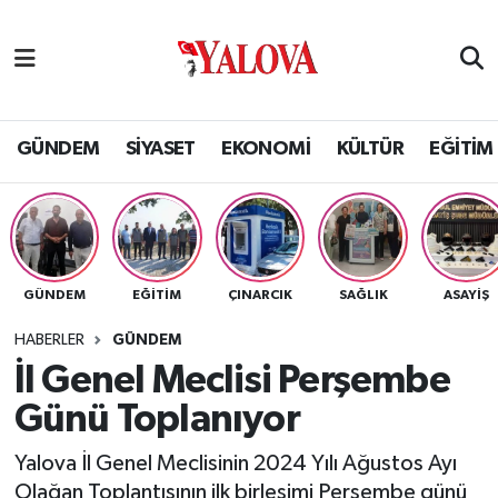
GÜNDEM
Yalova Nöbetçi Eczaneler
SİYASET
Yalova Hava Durumu
GÜNDEM
SİYASET
EKONOMİ
KÜLTÜR
EĞİTİM
EKONOMİ
Yalova Namaz Vakitleri
KÜLTÜR
Yalova Trafik Yoğunluk Haritası
GÜNDEM
EĞİTİM
ÇINARCIK
SAĞLIK
ASAYİŞ
EĞİTİM
Puan Durumu ve Fikstür
HABERLER
GÜNDEM
BİLİM VE TEKNOLOJİ
Tüm Manşetler
İl Genel Meclisi Perşembe
Günü Toplanıyor
ASAYİŞ
Son Dakika Haberleri
Yalova İl Genel Meclisinin 2024 Yılı Ağustos Ayı
SAĞLIK
Haber Arşivi
Olağan Toplantısının ilk birleşimi Perşembe günü