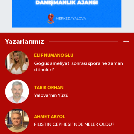
Yazarlarımız
ELİF NUMANOĞLU
Göğüs ameliyatı sonrası spora ne zaman
dönülür?
TARIK ORHAN
Yalova'nın Yüzü
AHMET AKYOL
FİLİSTİN CEPHESİ’ NDE NELER OLDU?