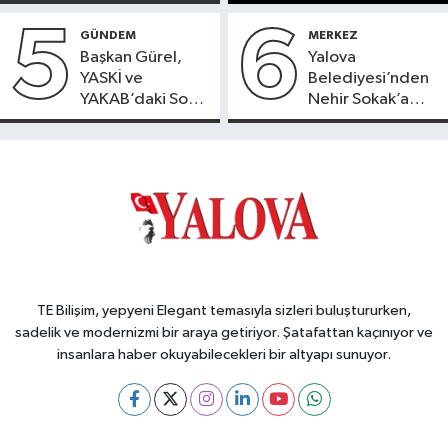
Doğaya Sülün
Salındı
5
6
GÜNDEM
MERKEZ
Başkan Gürel,
Yalova
YASKİ ve
Belediyesi’nden
YAKAB’daki Son
Nehir Sokak’a
Durumu Açıkladı
Konforlu Dokunuş
TE Bilişim, yepyeni Elegant temasıyla sizleri buluştururken,
sadelik ve modernizmi bir araya getiriyor. Şatafattan kaçınıyor ve
insanlara haber okuyabilecekleri bir altyapı sunuyor.