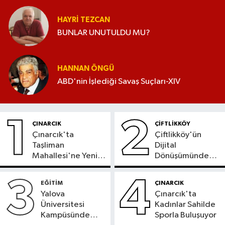
HAYRI TEZCAN
BUNLAR UNUTULDU MU?
HANNAN ÖNGÜ
ABD'nin İşlediği Savaş Suçları-XIV
1
2
ÇINARCIK
ÇİFTLİKKÖY
Çınarcık'ta
Çiftlikköy'ün
Taşliman
Dijital
Mahallesi'ne Yeni
Dönüşümünde
Ortak ATM
Yeni Dönem
Hizmete Girdi
Başladı
3
4
EĞİTİM
ÇINARCIK
Yalova
Çınarcık'ta
Üniversitesi
Kadınlar Sahilde
Kampüsünde
Sporla Buluşuyor