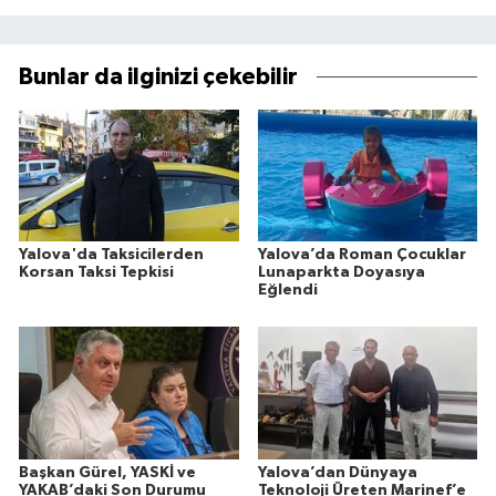
Bunlar da ilginizi çekebilir
Yalova'da Taksicilerden
Yalova’da Roman Çocuklar
Korsan Taksi Tepkisi
Lunaparkta Doyasıya
Eğlendi
Başkan Gürel, YASKİ ve
Yalova’dan Dünyaya
YAKAB’daki Son Durumu
Teknoloji Üreten Marinef’e