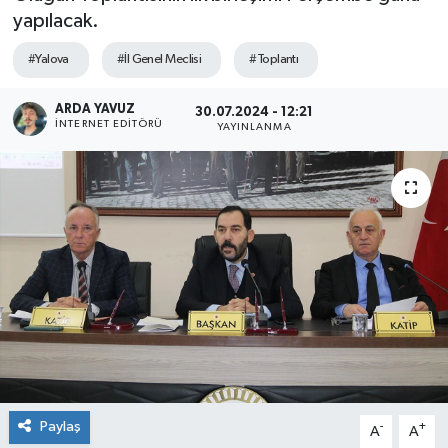
yapılacak.
SPOR
#Yalova
#İl Genel Meclisi
#Toplantı
ULUSAL
ARDA YAVUZ
30.07.2024 - 12:21
İNTERNET EDITÖRÜ
YAYINLANMA
İLÇELERİMİZ
RESMİ İLAN
Paylaş
-
+
A
A