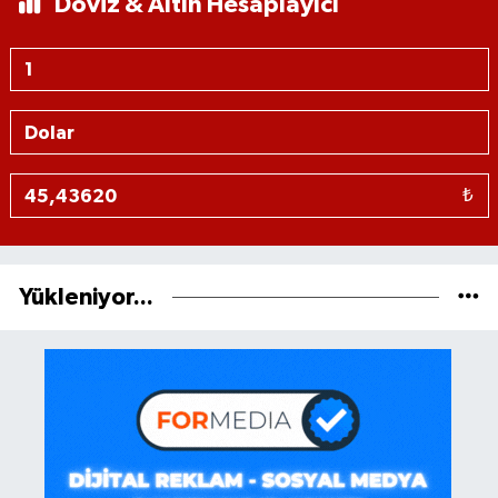
Döviz & Altın Hesaplayıcı
₺
Yükleniyor...