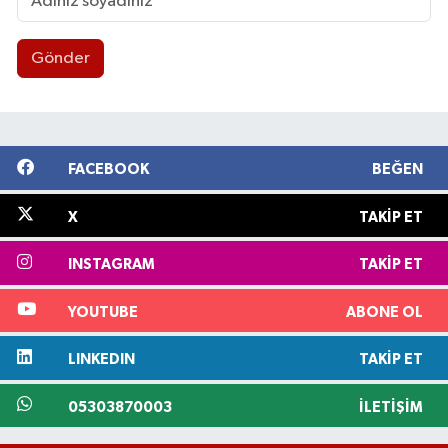
Gönder
FACEBOOK
BEĞEN
X
TAKIP ET
INSTAGRAM
TAKIP ET
YOUTUBE
ABONE OL
LINKEDIN
TAKIP ET
05303870003
İLETIŞIM