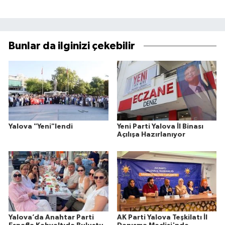
Bunlar da ilginizi çekebilir
Yalova "Yeni"lendi
Yeni Parti Yalova İl Binası
Açılışa Hazırlanıyor
Yalova’da Anahtar Parti
AK Parti Yalova Teşkilatı İl