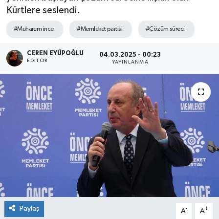
Kürtlere seslendi.
SPOR
#Muharem ince
#Memleket partisi
#Çözüm süreci
ULUSAL
CEREN EYÜPOĞLU
04.03.2025 - 00:23
EDITÖR
YAYINLANMA
İLÇELERİMİZ
RESMİ İLAN
Paylaş
-
+
A
A