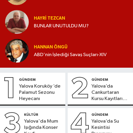
HAYRI TEZCAN
BUNLAR UNUTULDU MU?
HANNAN ÖNGÜ
ABD'nin İşlediği Savaş Suçları-XIV
1
2
GÜNDEM
GÜNDEM
Yalova Koruköy ’de
Yalova’da
Palamut Sezonu
Cankurtaran
Heyecanı
Kursu Kayıtları
Başladı
3
4
KÜLTÜR
GÜNDEM
Yalova'da Mum
Yalova’da Su
Işığında Konser
Kesintisi