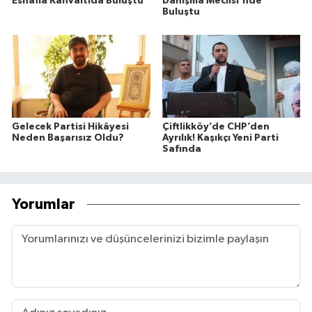
Esnafla Kahvaltıda Buluştu
Danışma Meclisi'nde
Buluştu
Gelecek Partisi Hikâyesi
Çiftlikköy’de CHP’den
Neden Başarısız Oldu?
Ayrılık! Kaşıkçı Yeni Parti
Safında
Yorumlar