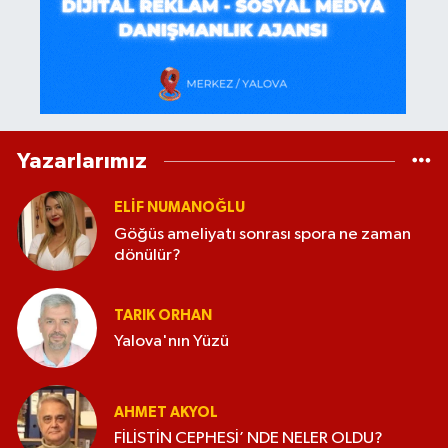
Yazarlarımız
ELİF NUMANOĞLU
Göğüs ameliyatı sonrası spora ne zaman
dönülür?
TARIK ORHAN
Yalova'nın Yüzü
AHMET AKYOL
FİLİSTİN CEPHESİ’ NDE NELER OLDU?