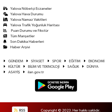
Yalova Nöbetçi Eczaneler
Yalova Hava Durumu
Yalova Namaz Vakitleri
Yalova Trafik Yoğunluk Haritası
Puan Durumu ve Fikstür
Tüm Manşetler
Son Dakika Haberleri
Haber Arşivi
GÜNDEM
SİYASET
SPOR
EĞİTİM
EKONOMİ
KÜLTÜR
BİLİM VE TEKNOLOJİ
SAĞLIK
DÜNYA
ASAYİŞ
ilan.gov.tr
RSS
Copyright © 2023. Her hakkı saklıdır.