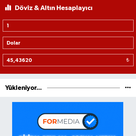
Döviz & Altın Hesaplayıcı
₺
Yükleniyor...