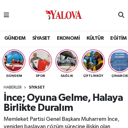
GÜNDEM
Yalova Nöbetçi Eczaneler
SİYASET
Yalova Hava Durumu
GÜNDEM
SİYASET
EKONOMİ
KÜLTÜR
EĞİTİM
EKONOMİ
Yalova Namaz Vakitleri
KÜLTÜR
Yalova Trafik Yoğunluk Haritası
GÜNDEM
SPOR
SAĞLIK
ÇİFTLİKKÖY
ÇINARCI
EĞİTİM
Puan Durumu ve Fikstür
HABERLER
SİYASET
BİLİM VE TEKNOLOJİ
Tüm Manşetler
İnce; Oyuna Gelme, Halaya
Birlikte Duralım
ASAYİŞ
Son Dakika Haberleri
Memleket Partisi Genel Başkanı Muharrem İnce,
SAĞLIK
Haber Arşivi
yeniden başlayan çözüm sürecine ilişkin olan