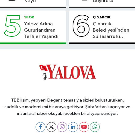
Keyfi
Duyurusu
5
6
SPOR
ÇINARCIK
Yalova Adına
Çınarcık
Gururlandıran
Belediyesi’nden
Terfiler Yaşandı
Su Tasarrufu
Çağrısı
TE Bilişim, yepyeni Elegant temasıyla sizleri buluştururken,
sadelik ve modernizmi bir araya getiriyor. Şatafattan kaçınıyor ve
insanlara haber okuyabilecekleri bir altyapı sunuyor.