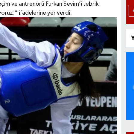
im ve antrenörü Furkan Sevim’i tebrik
yoruz.” ifadelerine yer verdi.
Y