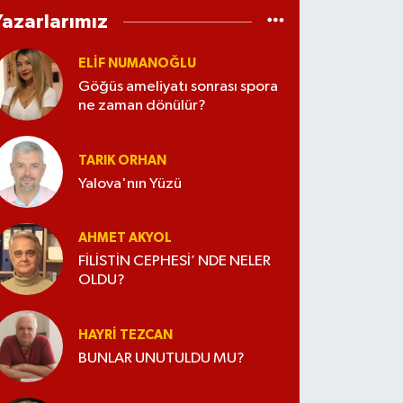
Yazarlarımız
ELİF NUMANOĞLU
Göğüs ameliyatı sonrası spora
ne zaman dönülür?
TARIK ORHAN
Yalova'nın Yüzü
AHMET AKYOL
FİLİSTİN CEPHESİ’ NDE NELER
OLDU?
HAYRI TEZCAN
BUNLAR UNUTULDU MU?