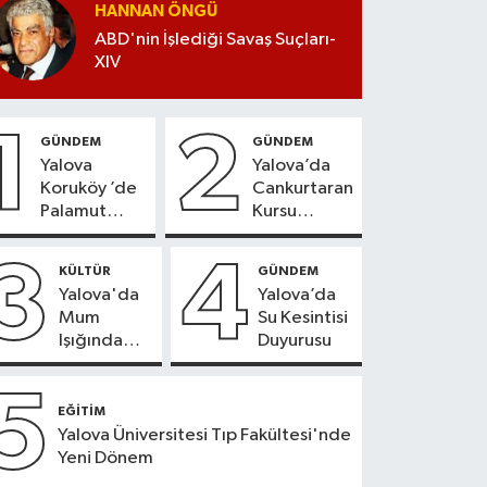
HANNAN ÖNGÜ
ABD'nin İşlediği Savaş Suçları-
XIV
1
2
GÜNDEM
GÜNDEM
Yalova
Yalova’da
Koruköy ’de
Cankurtaran
Palamut
Kursu
Sezonu
Kayıtları
Heyecanı
Başladı
3
4
KÜLTÜR
GÜNDEM
Yalova'da
Yalova’da
Mum
Su Kesintisi
Işığında
Duyurusu
Konser
Keyfi
5
EĞİTİM
Yalova Üniversitesi Tıp Fakültesi'nde
Yeni Dönem