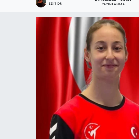
EDITÖR
YAYINLANMA
SPOR
ULUSAL
İLÇELERİMİZ
RESMİ İLAN