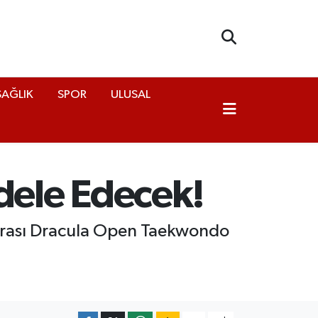
SAĞLIK
SPOR
ULUSAL
dele Edecek!
rarası Dracula Open Taekwondo