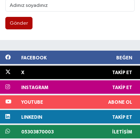
Gönder
FACEBOOK
BEĞEN
X
TAKIP ET
INSTAGRAM
TAKIP ET
YOUTUBE
ABONE OL
LINKEDIN
TAKIP ET
05303870003
İLETIŞIM