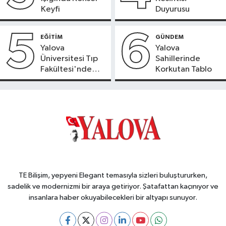
Keyfi
Duyurusu
5
6
EĞİTİM
GÜNDEM
Yalova
Yalova
Üniversitesi Tıp
Sahillerinde
Fakültesi'nde
Korkutan Tablo
Yeni Dönem
TE Bilişim, yepyeni Elegant temasıyla sizleri buluştururken,
sadelik ve modernizmi bir araya getiriyor. Şatafattan kaçınıyor ve
insanlara haber okuyabilecekleri bir altyapı sunuyor.