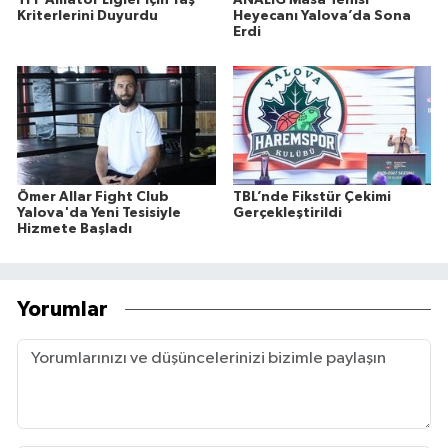
TFF Amatör Ligler İçin Yaş
ANALİG Masa Tenisi
Kriterlerini Duyurdu
Heyecanı Yalova’da Sona
Erdi
Ömer Allar Fight Club
TBL’nde Fikstür Çekimi
Yalova'da Yeni Tesisiyle
Gerçekleştirildi
Hizmete Başladı
Yorumlar