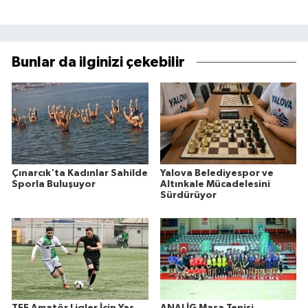
Bunlar da ilginizi çekebilir
Çınarcık'ta Kadınlar Sahilde
Yalova Belediyespor ve
Sporla Buluşuyor
Altınkale Mücadelesini
Sürdürüyor