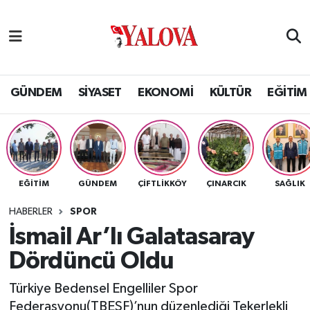
GÜNDEM
Yalova Nöbetçi Eczaneler
SİYASET
Yalova Hava Durumu
GÜNDEM
SİYASET
EKONOMİ
KÜLTÜR
EĞİTİM
EKONOMİ
Yalova Namaz Vakitleri
KÜLTÜR
Yalova Trafik Yoğunluk Haritası
EĞİTİM
GÜNDEM
ÇİFTLİKKÖY
ÇINARCIK
SAĞLIK
EĞİTİM
Puan Durumu ve Fikstür
HABERLER
SPOR
BİLİM VE TEKNOLOJİ
Tüm Manşetler
İsmail Ar’lı Galatasaray
Dördüncü Oldu
ASAYİŞ
Son Dakika Haberleri
Türkiye Bedensel Engelliler Spor
SAĞLIK
Haber Arşivi
Federasyonu(TBESF)’nun düzenlediği Tekerlekli