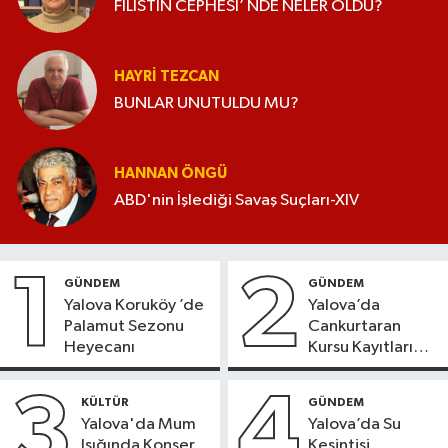
FİLİSTİN CEPHESİ’ NDE NELER OLDU?
HAYRI TEZCAN
BUNLAR UNUTULDU MU?
HANNAN ÖNGÜ
ABD'nin İşlediği Savaş Suçları-XIV
1
2
GÜNDEM
GÜNDEM
Yalova Koruköy ’de
Yalova’da
Palamut Sezonu
Cankurtaran
Heyecanı
Kursu Kayıtları
Başladı
3
4
KÜLTÜR
GÜNDEM
Yalova'da Mum
Yalova’da Su
Işığında Konser
Kesintisi