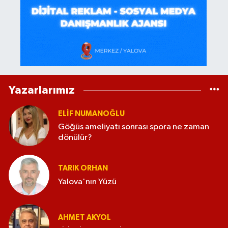
Yazarlarımız
ELİF NUMANOĞLU
Göğüs ameliyatı sonrası spora ne zaman
dönülür?
TARIK ORHAN
Yalova'nın Yüzü
AHMET AKYOL