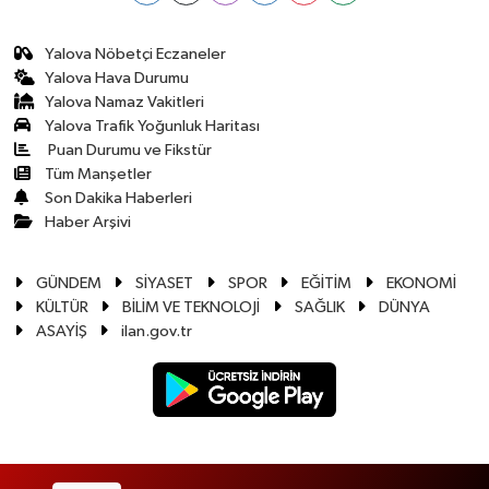
Yalova Nöbetçi Eczaneler
Yalova Hava Durumu
Yalova Namaz Vakitleri
Yalova Trafik Yoğunluk Haritası
Puan Durumu ve Fikstür
Tüm Manşetler
Son Dakika Haberleri
Haber Arşivi
GÜNDEM
SİYASET
SPOR
EĞİTİM
EKONOMİ
KÜLTÜR
BİLİM VE TEKNOLOJİ
SAĞLIK
DÜNYA
ASAYİŞ
ilan.gov.tr