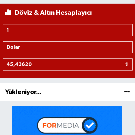
Döviz & Altın Hesaplayıcı
₺
Yükleniyor...