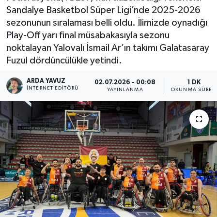
Sandalye Basketbol Süper Ligi’nde 2025-2026
SPOR
sezonunun sıralaması belli oldu. İlimizde oynadığı
Play-Off yarı final müsabakasıyla sezonu
ULUSAL
noktalayan Yalovalı İsmail Ar’ın takımı Galatasaray
Fuzul dördüncülükle yetindi.
İLÇELERİMİZ
ARDA YAVUZ
02.07.2026 - 00:08
1 DK
İNTERNET EDITÖRÜ
YAYINLANMA
OKUNMA SÜRES
RESMİ İLAN