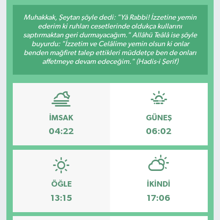
SPOR
Muhakkak, Şeytan şöyle dedi: "Yâ Rabbi! İzzetine yemin
ederim ki ruhları cesetlerinde oldukça kullarını
saptırmaktan geri durmayacağım." Allâhü Teâlâ ise şöyle
ULUSAL
buyurdu: "İzzetim ve Celâlime yemin olsun ki onlar
benden mağfiret talep ettikleri müddetçe ben de onları
affetmeye devam edeceğim." (Hadis-i Şerif)
İLÇELERİMİZ
RESMİ İLAN
İMSAK
GÜNEŞ
04:22
06:02
ÖĞLE
İKINDI
13:15
17:06