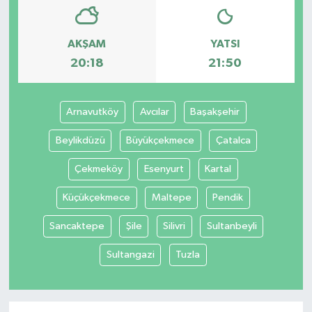
AKŞAM
YATSI
20:18
21:50
Arnavutköy
Avcılar
Başakşehir
Beylikdüzü
Büyükçekmece
Çatalca
Çekmeköy
Esenyurt
Kartal
Küçükçekmece
Maltepe
Pendik
Sancaktepe
Şile
Silivri
Sultanbeyli
Sultangazi
Tuzla