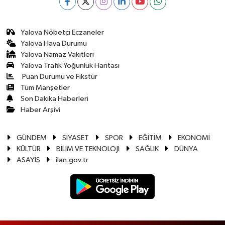
Yalova Nöbetçi Eczaneler
Yalova Hava Durumu
Yalova Namaz Vakitleri
Yalova Trafik Yoğunluk Haritası
Puan Durumu ve Fikstür
Tüm Manşetler
Son Dakika Haberleri
Haber Arşivi
GÜNDEM
SİYASET
SPOR
EĞİTİM
EKONOMİ
KÜLTÜR
BİLİM VE TEKNOLOJİ
SAĞLIK
DÜNYA
ASAYİŞ
ilan.gov.tr