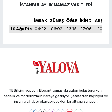
İSTANBUL AYLIK NAMAZ VAKITLERI
İMSAK
GÜNEŞ
ÖĞLE
İKINDI
AKŞAM
10 Ağu Pts
04:22
06:02
13:15
17:06
20:18
TE Bilişim, yepyeni Elegant temasıyla sizleri buluştururken,
sadelik ve modernizmi bir araya getiriyor. Şatafattan kaçınıyor ve
insanlara haber okuyabilecekleri bir altyapı sunuyor.