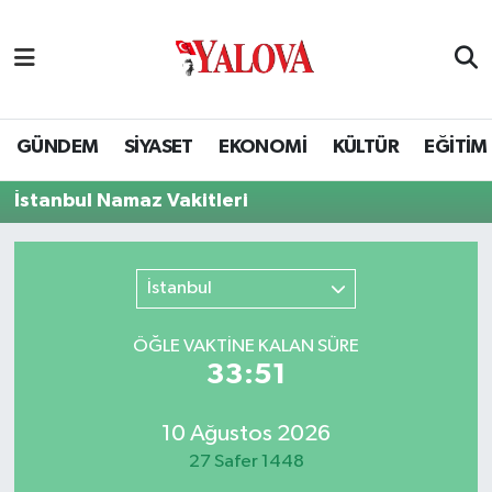
GÜNDEM
Yalova Nöbetçi Eczaneler
SİYASET
Yalova Hava Durumu
GÜNDEM
SİYASET
EKONOMİ
KÜLTÜR
EĞİTİM
EKONOMİ
Yalova Namaz Vakitleri
İstanbul Namaz Vakitleri
KÜLTÜR
Yalova Trafik Yoğunluk Haritası
İstanbul
EĞİTİM
Puan Durumu ve Fikstür
ÖĞLE VAKTİNE KALAN SÜRE
BİLİM VE TEKNOLOJİ
Tüm Manşetler
33:51
ASAYİŞ
Son Dakika Haberleri
10 Ağustos 2026
27 Safer 1448
SAĞLIK
Haber Arşivi