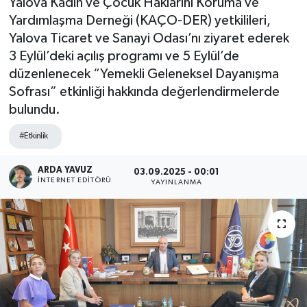
Yalova Kadın ve Çocuk Haklarını Koruma ve
Yardımlaşma Derneği (KAÇO-DER) yetkilileri,
SPOR
Yalova Ticaret ve Sanayi Odası’nı ziyaret ederek
3 Eylül’deki açılış programı ve 5 Eylül’de
ULUSAL
düzenlenecek “Yemekli Geleneksel Dayanışma
Sofrası” etkinliği hakkında değerlendirmelerde
İLÇELERİMİZ
bulundu.
RESMİ İLAN
#Etkinlik
ARDA YAVUZ
03.09.2025 - 00:01
İNTERNET EDITÖRÜ
YAYINLANMA