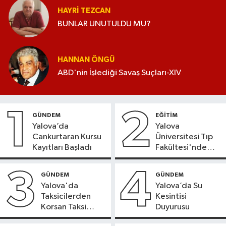
HAYRI TEZCAN
BUNLAR UNUTULDU MU?
HANNAN ÖNGÜ
ABD'nin İşlediği Savaş Suçları-XIV
1
2
GÜNDEM
EĞİTİM
Yalova’da
Yalova
Cankurtaran Kursu
Üniversitesi Tıp
Kayıtları Başladı
Fakültesi'nde
Yeni Dönem
3
4
GÜNDEM
GÜNDEM
Yalova'da
Yalova’da Su
Taksicilerden
Kesintisi
Korsan Taksi
Duyurusu
Tepkisi