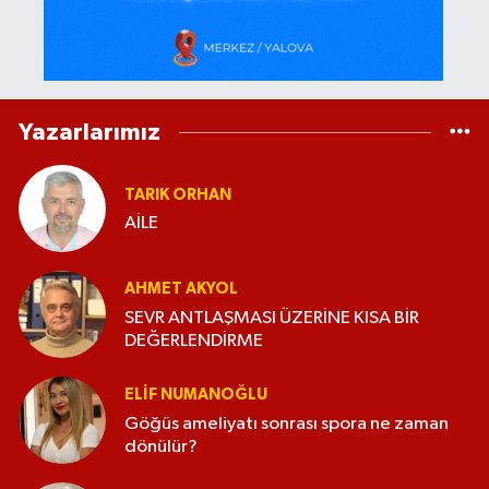
Yazarlarımız
TARIK ORHAN
AİLE
AHMET AKYOL
SEVR ANTLAŞMASI ÜZERİNE KISA BİR
DEĞERLENDİRME
ELİF NUMANOĞLU
Göğüs ameliyatı sonrası spora ne zaman
dönülür?