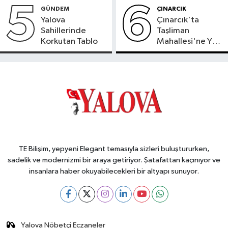
5
6
GÜNDEM
ÇINARCIK
Yalova
Çınarcık'ta
Sahillerinde
Taşliman
Korkutan Tablo
Mahallesi'ne Yeni
Ortak ATM
Hizmete Girdi
TE Bilişim, yepyeni Elegant temasıyla sizleri buluştururken,
sadelik ve modernizmi bir araya getiriyor. Şatafattan kaçınıyor ve
insanlara haber okuyabilecekleri bir altyapı sunuyor.
Yalova Nöbetçi Eczaneler