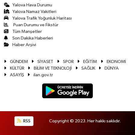
Yalova Hava Durumu
Yalova Namaz Vakitleri
Yalova Trafik Yoğunluk Haritası
Puan Durumu ve Fikstür
Tüm Manşetler
Son Dakika Haberleri
Haber Arşivi
GÜNDEM
SİYASET
SPOR
EĞİTİM
EKONOMİ
KÜLTÜR
BİLİM VE TEKNOLOJİ
SAĞLIK
DÜNYA
ASAYİŞ
ilan.gov.tr
RSS
Copyright © 2023. Her hakkı saklıdır.