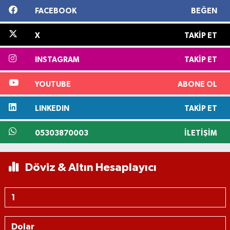
FACEBOOK
BEĞEN
X
TAKIP ET
INSTAGRAM
TAKIP ET
YOUTUBE
ABONE OL
LINKEDIN
TAKIP ET
05303870003
İLETIŞIM
Döviz & Altın Hesaplayıcı