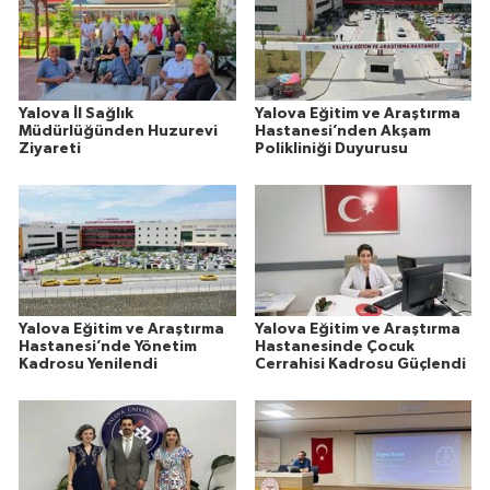
Yalova İl Sağlık
Yalova Eğitim ve Araştırma
Müdürlüğünden Huzurevi
Hastanesi’nden Akşam
Ziyareti
Polikliniği Duyurusu
Yalova Eğitim ve Araştırma
Yalova Eğitim ve Araştırma
Hastanesi’nde Yönetim
Hastanesinde Çocuk
Kadrosu Yenilendi
Cerrahisi Kadrosu Güçlendi