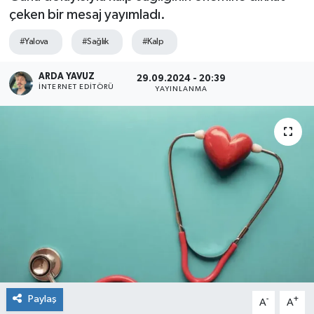
çeken bir mesaj yayımladı.
SPOR
#Yalova
#Sağlık
#Kalp
ULUSAL
ARDA YAVUZ
29.09.2024 - 20:39
İNTERNET EDITÖRÜ
YAYINLANMA
İLÇELERİMİZ
RESMİ İLAN
Paylaş
-
+
A
A