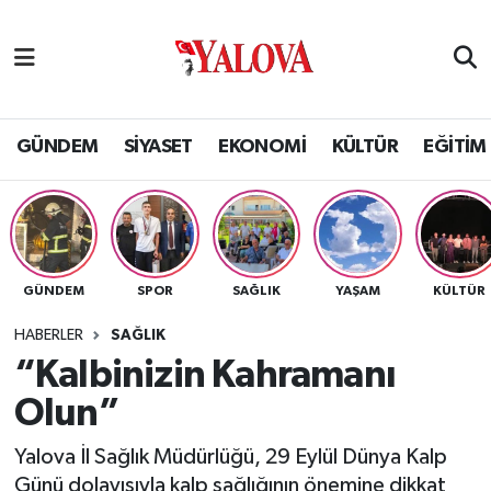
GÜNDEM
Yalova Nöbetçi Eczaneler
SİYASET
Yalova Hava Durumu
GÜNDEM
SİYASET
EKONOMİ
KÜLTÜR
EĞİTİM
EKONOMİ
Yalova Namaz Vakitleri
KÜLTÜR
Yalova Trafik Yoğunluk Haritası
GÜNDEM
SPOR
SAĞLIK
YAŞAM
KÜLTÜR
EĞİTİM
Puan Durumu ve Fikstür
HABERLER
SAĞLIK
BİLİM VE TEKNOLOJİ
Tüm Manşetler
“Kalbinizin Kahramanı
Olun”
ASAYİŞ
Son Dakika Haberleri
Yalova İl Sağlık Müdürlüğü, 29 Eylül Dünya Kalp
SAĞLIK
Haber Arşivi
Günü dolayısıyla kalp sağlığının önemine dikkat