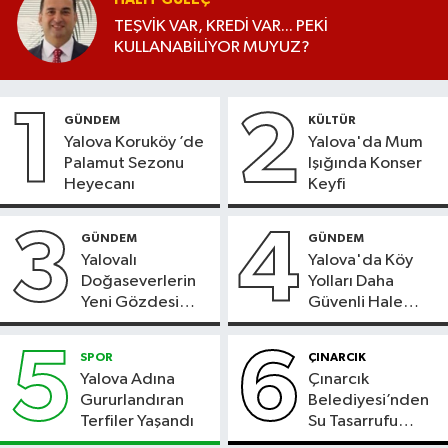
TEŞVİK VAR, KREDİ VAR... PEKİ
KULLANABİLİYOR MUYUZ?
1
2
GÜNDEM
KÜLTÜR
Yalova Koruköy ’de
Yalova'da Mum
Palamut Sezonu
Işığında Konser
Heyecanı
Keyfi
3
4
GÜNDEM
GÜNDEM
Yalovalı
Yalova'da Köy
Doğaseverlerin
Yolları Daha
Yeni Gözdesi
Güvenli Hale
Bolu'daki Meyve
Geliyor
Bahçesi
5
6
SPOR
ÇINARCIK
Yalova Adına
Çınarcık
Gururlandıran
Belediyesi’nden
Terfiler Yaşandı
Su Tasarrufu
Çağrısı