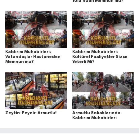
Yolu’ndan Memnun mu?
Kaldırım Muhabirleri;
Kaldırım Muhabirleri:
Vatandaşlar Hastaneden
Kültürel Faaliyetler Sizce
Memnun mu?
Yeterli Mi?
Zeytin-Peynir-Armutlu!
Armutlu Sokaklarında
Kaldırım Muhabirleri