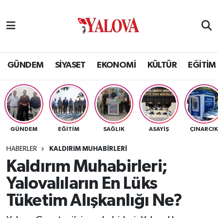
GÜNDEM
Yalova Nöbetçi Eczaneler
SİYASET
Yalova Hava Durumu
GÜNDEM
SİYASET
EKONOMİ
KÜLTÜR
EĞİTİM
EKONOMİ
Yalova Namaz Vakitleri
KÜLTÜR
Yalova Trafik Yoğunluk Haritası
GÜNDEM
EĞİTİM
SAĞLIK
ASAYİŞ
ÇINARCI
EĞİTİM
Puan Durumu ve Fikstür
HABERLER
KALDIRIM MUHABİRLERİ
BİLİM VE TEKNOLOJİ
Tüm Manşetler
Kaldırım Muhabirleri;
Yalovalıların En Lüks
ASAYİŞ
Son Dakika Haberleri
Tüketim Alışkanlığı Ne?
SAĞLIK
Haber Arşivi