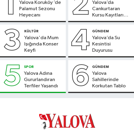
1
2
Yalova Koruköy ’de
Yalova’da
Palamut Sezonu
Cankurtaran
Heyecanı
Kursu Kayıtları
Başladı
3
4
KÜLTÜR
GÜNDEM
Yalova'da Mum
Yalova’da Su
Işığında Konser
Kesintisi
Keyfi
Duyurusu
5
6
SPOR
GÜNDEM
Yalova Adına
Yalova
Gururlandıran
Sahillerinde
Terfiler Yaşandı
Korkutan Tablo