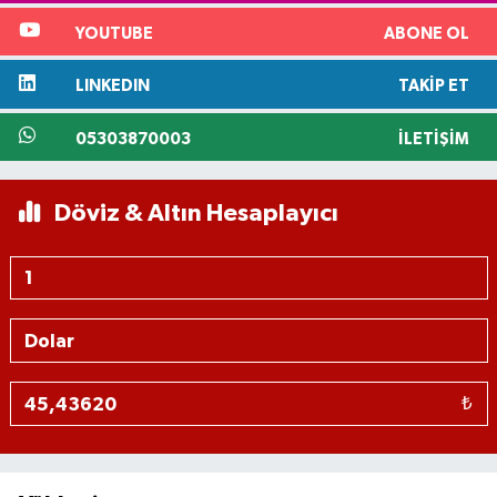
YOUTUBE
ABONE OL
LINKEDIN
TAKIP ET
05303870003
İLETIŞIM
Döviz & Altın Hesaplayıcı
₺