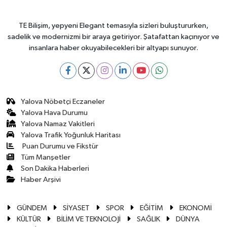
TE Bilişim, yepyeni Elegant temasıyla sizleri buluştururken,
sadelik ve modernizmi bir araya getiriyor. Şatafattan kaçınıyor ve
insanlara haber okuyabilecekleri bir altyapı sunuyor.
Yalova Nöbetçi Eczaneler
Yalova Hava Durumu
Yalova Namaz Vakitleri
Yalova Trafik Yoğunluk Haritası
Puan Durumu ve Fikstür
Tüm Manşetler
Son Dakika Haberleri
Haber Arşivi
GÜNDEM
SİYASET
SPOR
EĞİTİM
EKONOMİ
KÜLTÜR
BİLİM VE TEKNOLOJİ
SAĞLIK
DÜNYA