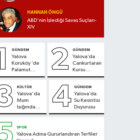
HANNAN ÖNGÜ
ABD'nin İşlediği Savaş Suçları-
XIV
1
2
GÜNDEM
GÜNDEM
Yalova
Yalova’da
Koruköy ’de
Cankurtaran
Palamut
Kursu
Sezonu
Kayıtları
Heyecanı
Başladı
3
4
KÜLTÜR
GÜNDEM
Yalova'da
Yalova’da
Mum
Su Kesintisi
Işığında
Duyurusu
Konser
Keyfi
5
SPOR
Yalova Adına Gururlandıran Terfiler