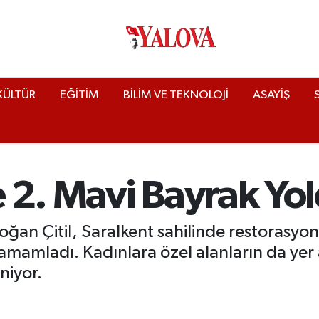
KÜLTÜR
EĞİTİM
BİLİM VE TEKNOLOJİ
ASAYİŞ
 2. Mavi Bayrak Yo
an Çitil, Saralkent sahilinde restorasyon 
amamladı. Kadınlara özel alanların da yer 
niyor.