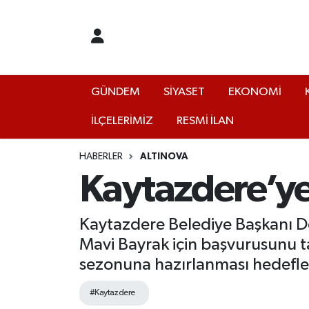
GÜNDEM
Yalova Nöbetçi Eczaneler
SİYASET
Yalova Hava Durumu
GÜNDEM
SİYASET
EKONOMİ
İLÇELERİMİZ
RESMİ İLAN
EKONOMİ
Yalova Namaz Vakitleri
KÜLTÜR
Yalova Trafik Yoğunluk Haritası
HABERLER
ALTINOVA
Kaytazdere’ye
EĞİTİM
Puan Durumu ve Fikstür
Kaytazdere Belediye Başkanı Doğ
BİLİM VE TEKNOLOJİ
Tüm Manşetler
Mavi Bayrak için başvurusunu t
sezonuna hazırlanması hedefle
ASAYİŞ
Son Dakika Haberleri
#Kaytazdere
SAĞLIK
Haber Arşivi