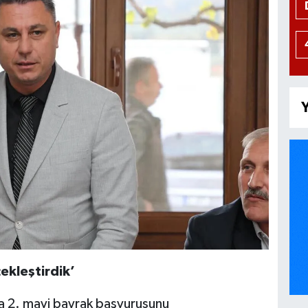
Y
ekleştirdik’
 da 2. mavi bayrak başvurusunu