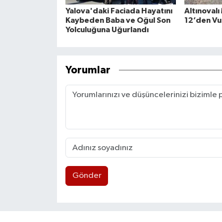
Yalova'daki Faciada Hayatını
Altınovalı
Kaybeden Baba ve Oğul Son
12’den Vu
Yolculuğuna Uğurlandı
Yorumlar
Gönder