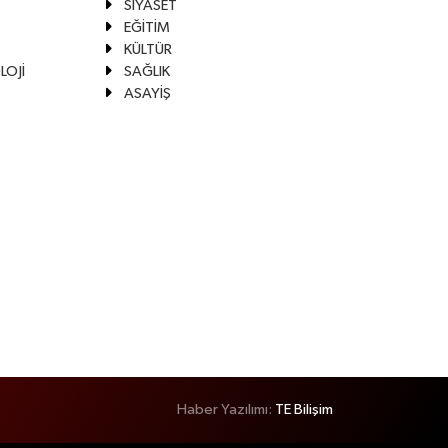
SİYASET
EĞİTİM
KÜLTÜR
LOJİ
SAĞLIK
ASAYİŞ
Haber Yazılımı:
TE Bilişim