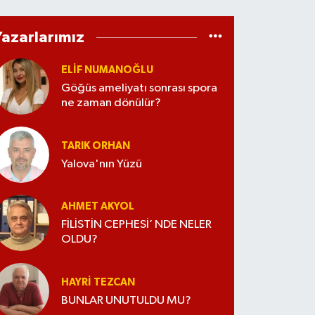
Yazarlarımız
ELİF NUMANOĞLU
Göğüs ameliyatı sonrası spora
ne zaman dönülür?
TARIK ORHAN
Yalova'nın Yüzü
AHMET AKYOL
FİLİSTİN CEPHESİ’ NDE NELER
OLDU?
HAYRI TEZCAN
BUNLAR UNUTULDU MU?