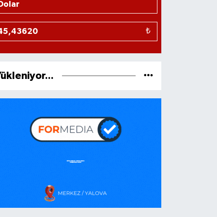
₺
ükleniyor...