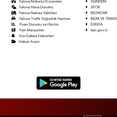
Yalova Nöbetçi Eczaneler
GÜNDEM
Yalova Hava Durumu
SPOR
Yalova Namaz Vakitleri
EKONOMİ
Yalova Trafik Yoğunluk Haritası
BİLİM VE TEKNO
Puan Durumu ve Fikstür
DÜNYA
Tüm Manşetler
ilan.gov.tr
Son Dakika Haberleri
Haber Arşivi