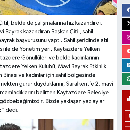
il, belde de çalışmalarına hız kazandırdı.
i Bayrak kazandıran Başkan Çitil, sahil
ayrak başvurusunu yaptı. Sahil şeridinde atıl
ı ile de Yönetim yeri, Kaytazdere Yelken
ytazdere Gönüllüleri ve belde kadınlarının
aytazdere Yelken Kulubü, Mavi Bayrak Etkinlik
Binası ve kadınlar için sahil bölgesinde
mekten gurur duyduklarını, Saralkent’e 2. mavi
amamladıklarını belirten Kaytazdere Belediye
 gözbebeğimizdir. Bizde yaklaşan yaz ayları
z” dedi.