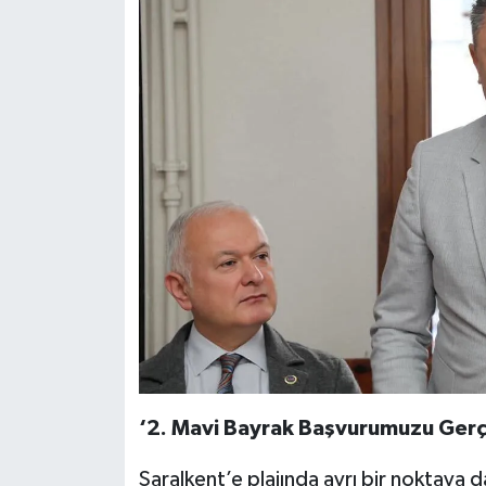
‘2. Mavi Bayrak Başvurumuzu Gerç
Saralkent’e plajında ayrı bir noktaya