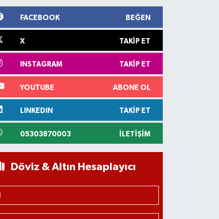
FACEBOOK
BEĞEN
X
TAKIP ET
INSTAGRAM
TAKIP ET
YOUTUBE
ABONE OL
LINKEDIN
TAKIP ET
05303870003
İLETIŞIM
Döviz & Altın Hesaplayıcı