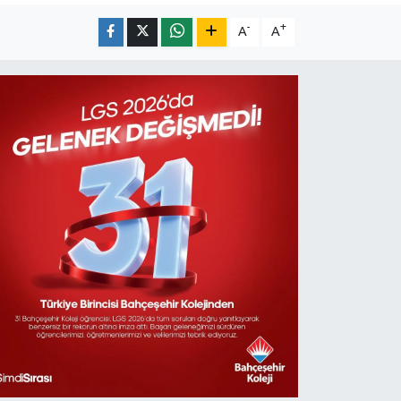
-
+
A
A