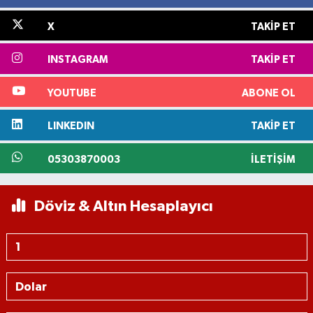
X
TAKIP ET
INSTAGRAM
TAKIP ET
YOUTUBE
ABONE OL
LINKEDIN
TAKIP ET
05303870003
İLETIŞIM
Döviz & Altın Hesaplayıcı