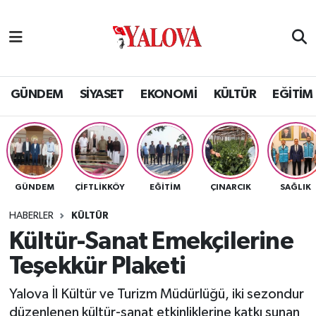
GÜNDEM
Yalova Nöbetçi Eczaneler
SİYASET
Yalova Hava Durumu
GÜNDEM
SİYASET
EKONOMİ
KÜLTÜR
EĞİTİM
EKONOMİ
Yalova Namaz Vakitleri
KÜLTÜR
Yalova Trafik Yoğunluk Haritası
GÜNDEM
ÇİFTLİKKÖY
EĞİTİM
ÇINARCIK
SAĞLIK
EĞİTİM
Puan Durumu ve Fikstür
HABERLER
KÜLTÜR
BİLİM VE TEKNOLOJİ
Tüm Manşetler
Kültür-Sanat Emekçilerine
Teşekkür Plaketi
ASAYİŞ
Son Dakika Haberleri
Yalova İl Kültür ve Turizm Müdürlüğü, iki sezondur
SAĞLIK
Haber Arşivi
düzenlenen kültür-sanat etkinliklerine katkı sunan