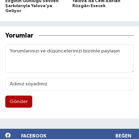
Ezginin Günlüğü Sevilen
Yalova’da Cem Adrian
Şarkılarıyla Yalova’ya
Rüzgârı Esecek
Geliyor
Yorumlar
Gönder
FACEBOOK
BEĞEN