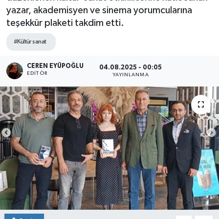
yazar, akademisyen ve sinema yorumcularına
SPOR
teşekkür plaketi takdim etti.
ULUSAL
#Kültür sanat
İLÇELERİMİZ
CEREN EYÜPOĞLU
04.08.2025 - 00:05
EDITÖR
YAYINLANMA
RESMİ İLAN