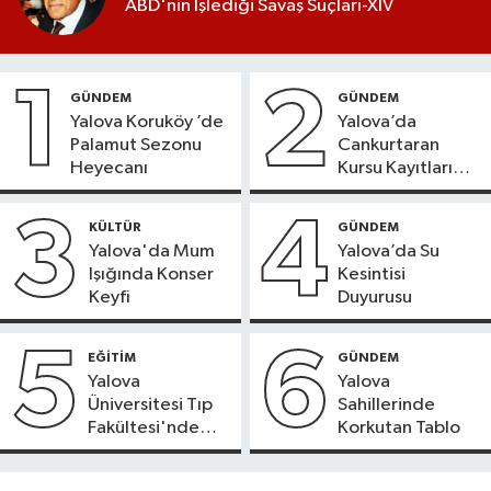
ABD'nin İşlediği Savaş Suçları-XIV
1
2
GÜNDEM
GÜNDEM
Yalova Koruköy ’de
Yalova’da
Palamut Sezonu
Cankurtaran
Heyecanı
Kursu Kayıtları
Başladı
3
4
KÜLTÜR
GÜNDEM
Yalova'da Mum
Yalova’da Su
Işığında Konser
Kesintisi
Keyfi
Duyurusu
5
6
EĞİTİM
GÜNDEM
Yalova
Yalova
Üniversitesi Tıp
Sahillerinde
Fakültesi'nde
Korkutan Tablo
Yeni Dönem