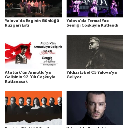
Yalova’da Ezginin Günlüğü
Yalova’da Termal Yaz
Rüzgarı Esti
Şenliği Coşkuyla Kutlandı
Atatürk'ün Armutlu'ya
Yıldızı Lvbel C5 Yalova’ya
Gelişinin 92. Yılı Coşkuyla
Geliyor
Kutlanacak