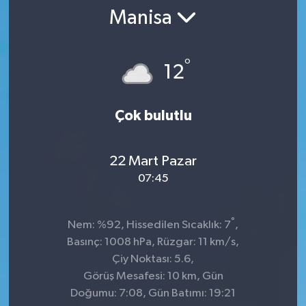
Manisa
SPOR
ULUSAL
°
12
İLÇELERİMİZ
Çok bulutlu
RESMİ İLAN
22 Mart Pazar
07:45
°
Nem: %92, Hissedilen Sıcaklık: 7
,
Basınç: 1008 hPa, Rüzgar: 11 km/s,
Çiy Noktası: 5.6,
Görüş Mesafesi: 10 km, Gün
Doğumu: 7:08, Gün Batımı: 19:21