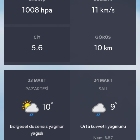
1008
11
hpa
km/s
ÇIY
GÖRÜŞ
5.6
10
km
23 MART
24 MART
PAZARTESI
SALI
°
°
10
9
Bölgesel düzensiz yağmur
Orta kuvvetli yağmurlu
yağışlı
Nem: %87