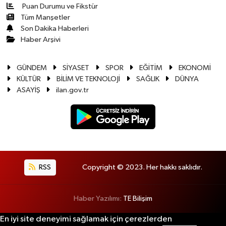
Puan Durumu ve Fikstür
Tüm Manşetler
Son Dakika Haberleri
Haber Arşivi
GÜNDEM
SİYASET
SPOR
EĞİTİM
EKONOMİ
KÜLTÜR
BİLİM VE TEKNOLOJİ
SAĞLIK
DÜNYA
ASAYİŞ
ilan.gov.tr
RSS
Copyright © 2023. Her hakkı saklıdır.
Haber Yazılımı:
TE Bilişim
En iyi site deneyimi sağlamak için çerezlerden