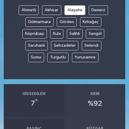
Ahmetli
Akhisar
Alaşehir
Demirci
Gölmarmara
Gördes
Kırkağaç
Köprübaşı
Kula
Salihli
Sarıgöl
Saruhanlı
Şehzadeler
Selendi
Soma
Turgutlu
Yunusemre
HISSEDILEN
NEM
°
7
%92
BASINÇ
RÜZGAR