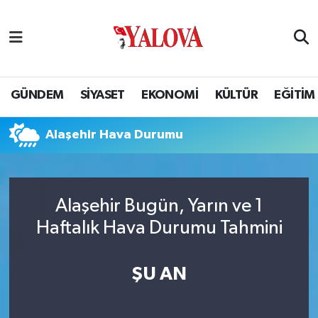
GÜNDEM
Yalova Nöbetçi Eczaneler
SİYASET
Yalova Hava Durumu
GÜNDEM
SİYASET
EKONOMİ
KÜLTÜR
EĞİTİM
EKONOMİ
Yalova Namaz Vakitleri
Alaşehir Hava Durumu
KÜLTÜR
Yalova Trafik Yoğunluk Haritası
EĞİTİM
Puan Durumu ve Fikstür
Alaşehir Bugün, Yarın ve 1
Haftalık Hava Durumu Tahmini
BİLİM VE TEKNOLOJİ
Tüm Manşetler
ASAYİŞ
Son Dakika Haberleri
ŞU AN
SAĞLIK
Haber Arşivi