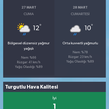
27 MART
28 MART
CUMA
CUMARTESI
°
°
12
10
Bölgesel düzensiz yağmur
Orta kuvvetli yağmurlu
yağışlı
Nem: %78
Rüzgar: 23 km/h
Nem: %66
Yağış Olasılığı: %89
Rüzgar: 41 km/h
Yağış Olasılığı: %89
Turgutlu Hava Kalitesi
İyi
1