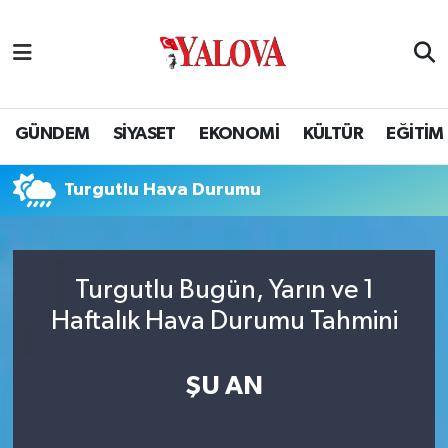
GÜNDEM
Yalova Nöbetçi Eczaneler
SİYASET
Yalova Hava Durumu
GÜNDEM
SİYASET
EKONOMİ
KÜLTÜR
EĞİTİM
EKONOMİ
Yalova Namaz Vakitleri
Turgutlu Hava Durumu
KÜLTÜR
Yalova Trafik Yoğunluk Haritası
EĞİTİM
Puan Durumu ve Fikstür
Turgutlu Bugün, Yarın ve 1
Haftalık Hava Durumu Tahmini
BİLİM VE TEKNOLOJİ
Tüm Manşetler
ASAYİŞ
Son Dakika Haberleri
ŞU AN
SAĞLIK
Haber Arşivi