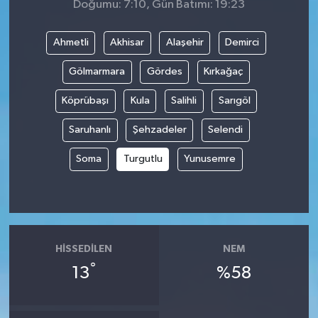
Doğumu: 7:10, Gün Batımı: 19:23
Ahmetli
Akhisar
Alaşehir
Demirci
Gölmarmara
Gördes
Kırkağaç
Köprübaşı
Kula
Salihli
Sarıgöl
Saruhanlı
Şehzadeler
Selendi
Soma
Turgutlu
Yunusemre
HISSEDILEN
NEM
°
13
%58