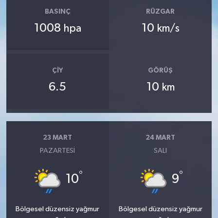
BASINÇ
RÜZGAR
1008
10
hpa
km/s
ÇIY
GÖRÜŞ
6.5
10
km
23 MART
24 MART
PAZARTESI
SALI
°
°
10
9
Bölgesel düzensiz yağmur
Bölgesel düzensiz yağmur