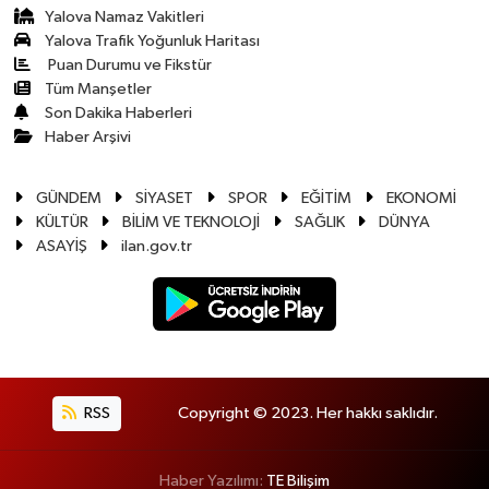
Yalova Namaz Vakitleri
Yalova Trafik Yoğunluk Haritası
Puan Durumu ve Fikstür
Tüm Manşetler
Son Dakika Haberleri
Haber Arşivi
GÜNDEM
SİYASET
SPOR
EĞİTİM
EKONOMİ
KÜLTÜR
BİLİM VE TEKNOLOJİ
SAĞLIK
DÜNYA
ASAYİŞ
ilan.gov.tr
RSS
Copyright © 2023. Her hakkı saklıdır.
Haber Yazılımı:
TE Bilişim