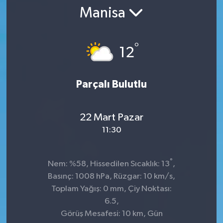
Manisa
SPOR
ULUSAL
°
12
İLÇELERİMİZ
Parçalı Bulutlu
RESMİ İLAN
22 Mart Pazar
11:30
°
Nem: %58, Hissedilen Sıcaklık: 13
,
Basınç: 1008 hPa, Rüzgar: 10 km/s,
Toplam Yağış: 0 mm, Çiy Noktası:
6.5,
Görüş Mesafesi: 10 km, Gün