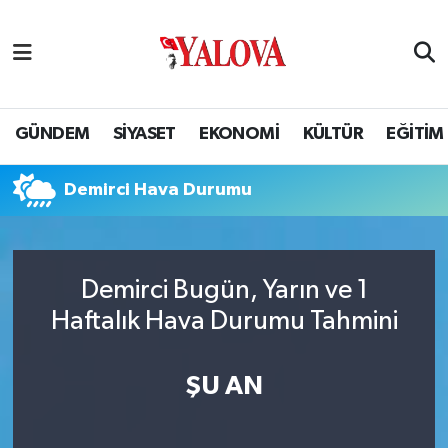
GÜNDEM
Yalova Nöbetçi Eczaneler
SİYASET
Yalova Hava Durumu
GÜNDEM
SİYASET
EKONOMİ
KÜLTÜR
EĞİTİM
EKONOMİ
Yalova Namaz Vakitleri
Demirci Hava Durumu
KÜLTÜR
Yalova Trafik Yoğunluk Haritası
EĞİTİM
Puan Durumu ve Fikstür
Demirci Bugün, Yarın ve 1
Haftalık Hava Durumu Tahmini
BİLİM VE TEKNOLOJİ
Tüm Manşetler
ASAYİŞ
Son Dakika Haberleri
ŞU AN
SAĞLIK
Haber Arşivi