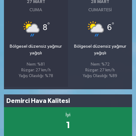
27 MART
28 MART
CUMA
CUMARTESI
°
°
8
6
Bölgesel düzensiz yağmur
Bölgesel düzensiz yağmur
yağışlı
yağışlı
Nem: %81
Nem: %72
Rüzgar: 27 km/h
Rüzgar: 27 km/h
Yağış Olasılığı: %78
Yağış Olasılığı: %89
Demirci Hava Kalitesi
İyi
1