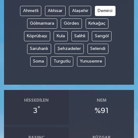
Ahmetli
Akhisar
Alaşehir
Demirci
Gölmarmara
Gördes
Kırkağaç
Köprübaşı
Kula
Salihli
Sarıgöl
Saruhanlı
Şehzadeler
Selendi
Soma
Turgutlu
Yunusemre
HISSEDILEN
NEM
°
3
%91
BASINÇ
RÜZGAR