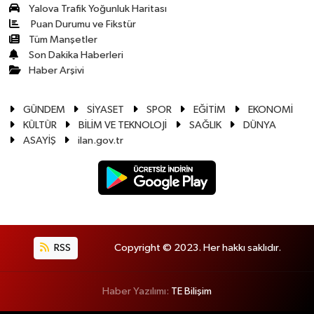
Yalova Trafik Yoğunluk Haritası
Puan Durumu ve Fikstür
Tüm Manşetler
Son Dakika Haberleri
Haber Arşivi
GÜNDEM
SİYASET
SPOR
EĞİTİM
EKONOMİ
KÜLTÜR
BİLİM VE TEKNOLOJİ
SAĞLIK
DÜNYA
ASAYİŞ
ilan.gov.tr
RSS
Copyright © 2023. Her hakkı saklıdır.
Haber Yazılımı:
TE Bilişim