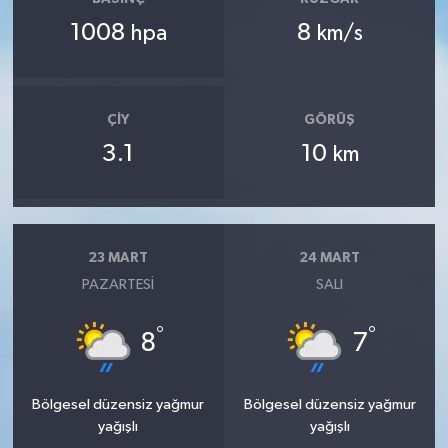
1008
8
hpa
km/s
ÇIY
GÖRÜŞ
3.1
10
km
23 MART
24 MART
PAZARTESI
SALI
°
°
8
7
Bölgesel düzensiz yağmur
Bölgesel düzensiz yağmur
yağışlı
yağışlı