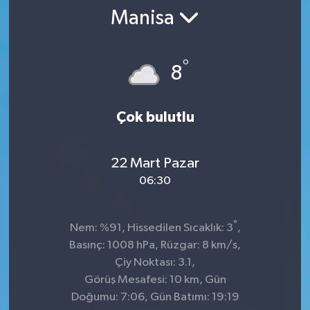
Manisa
SPOR
ULUSAL
°
8
İLÇELERİMİZ
Çok bulutlu
RESMİ İLAN
22 Mart Pazar
06:30
°
Nem: %91, Hissedilen Sıcaklık: 3
,
Basınç: 1008 hPa, Rüzgar: 8 km/s,
Çiy Noktası: 3.1,
Görüş Mesafesi: 10 km, Gün
Doğumu: 7:06, Gün Batımı: 19:19