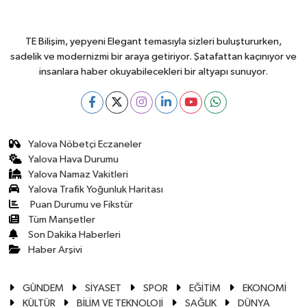
TE Bilişim, yepyeni Elegant temasıyla sizleri buluştururken,
sadelik ve modernizmi bir araya getiriyor. Şatafattan kaçınıyor ve
insanlara haber okuyabilecekleri bir altyapı sunuyor.
Yalova Nöbetçi Eczaneler
Yalova Hava Durumu
Yalova Namaz Vakitleri
Yalova Trafik Yoğunluk Haritası
Puan Durumu ve Fikstür
Tüm Manşetler
Son Dakika Haberleri
Haber Arşivi
GÜNDEM
SİYASET
SPOR
EĞİTİM
EKONOMİ
KÜLTÜR
BİLİM VE TEKNOLOJİ
SAĞLIK
DÜNYA