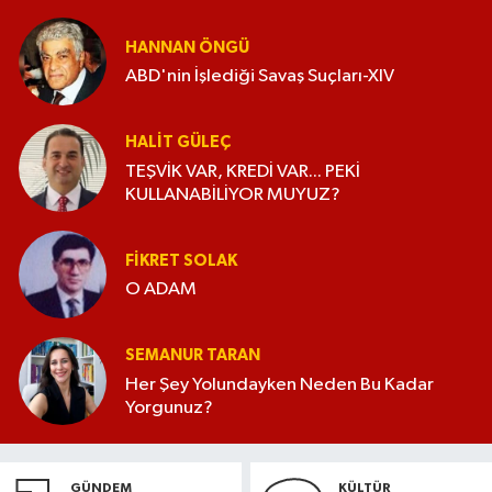
HANNAN ÖNGÜ
ABD'nin İşlediği Savaş Suçları-XIV
HALIT GÜLEÇ
TEŞVİK VAR, KREDİ VAR... PEKİ
KULLANABİLİYOR MUYUZ?
FIKRET SOLAK
O ADAM
SEMANUR TARAN
Her Şey Yolundayken Neden Bu Kadar
Yorgunuz?
GÜNDEM
KÜLTÜR