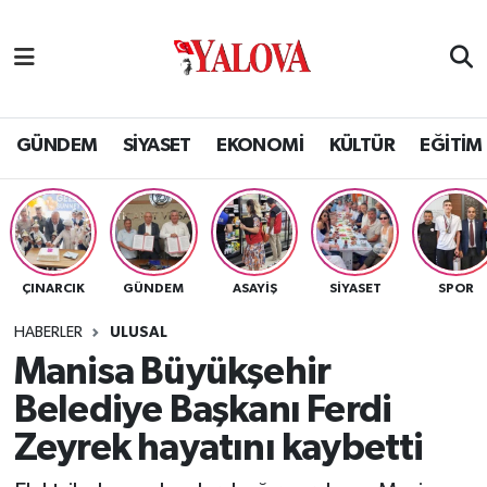
GÜNDEM
Yalova Nöbetçi Eczaneler
SİYASET
Yalova Hava Durumu
GÜNDEM
SİYASET
EKONOMİ
KÜLTÜR
EĞİTİM
EKONOMİ
Yalova Namaz Vakitleri
KÜLTÜR
Yalova Trafik Yoğunluk Haritası
ÇINARCIK
GÜNDEM
ASAYİŞ
SİYASET
SPOR
EĞİTİM
Puan Durumu ve Fikstür
HABERLER
ULUSAL
BİLİM VE TEKNOLOJİ
Tüm Manşetler
Manisa Büyükşehir
Belediye Başkanı Ferdi
ASAYİŞ
Son Dakika Haberleri
Zeyrek hayatını kaybetti
SAĞLIK
Haber Arşivi