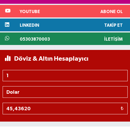
YOUTUBE
ABONE OL
LINKEDIN
TAKIP ET
05303870003
İLETIŞIM
Döviz & Altın Hesaplayıcı
₺