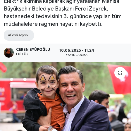
Elektrik akımına kapılarak ağır yaralanan Manisa
Büyükşehir Belediye Başkanı Ferdi Zeyrek,
SPOR
hastanedeki tedavisinin 3. gününde yapılan tüm
müdahalelere rağmen hayatını kaybetti.
ULUSAL
#Ferdi zeyrek
İLÇELERİMİZ
CEREN EYÜPOĞLU
10.06.2025 - 11:24
RESMİ İLAN
EDITÖR
YAYINLANMA