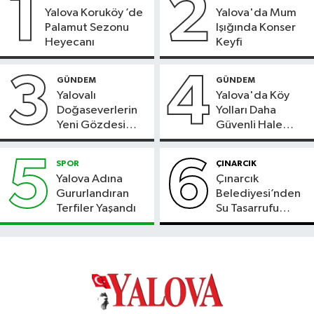
1
2
Yalova Koruköy ’de
Yalova'da Mum
Palamut Sezonu
Işığında Konser
Heyecanı
Keyfi
3
4
GÜNDEM
GÜNDEM
Yalovalı
Yalova'da Köy
Doğaseverlerin
Yolları Daha
Yeni Gözdesi
Güvenli Hale
Bolu'daki Meyve
Geliyor
Bahçesi
5
6
SPOR
ÇINARCIK
Yalova Adına
Çınarcık
Gururlandıran
Belediyesi’nden
Terfiler Yaşandı
Su Tasarrufu
Çağrısı