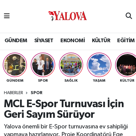
GÜNDEM
Yalova Nöbetçi Eczaneler
SİYASET
Yalova Hava Durumu
GÜNDEM
SİYASET
EKONOMİ
KÜLTÜR
EĞİTİM
EKONOMİ
Yalova Namaz Vakitleri
KÜLTÜR
Yalova Trafik Yoğunluk Haritası
GÜNDEM
SPOR
SAĞLIK
YAŞAM
KÜLTÜR
EĞİTİM
Puan Durumu ve Fikstür
HABERLER
SPOR
BİLİM VE TEKNOLOJİ
Tüm Manşetler
MCL E-Spor Turnuvası İçin
Geri Sayım Sürüyor
ASAYİŞ
Son Dakika Haberleri
Yalova önemli bir E-Spor turnuvasına ev sahipliği
SAĞLIK
Haber Arşivi
yapmaya hazırlanıyor. Proje Koordinatörü Ege