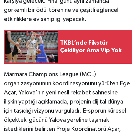
karşıya gelecek. Final günü aynı zamanda
görkemli bir ödül törenine ve çeşitli eğlenceli
etkinliklere ev sahipliği yapacak.
TKBL’nde Fikstür
Çekiliyor Ama Vip Yok
Marmara Champions League (MCL)
organizasyonunun koordinasyonunu yürüten Ege
Açar, Yalova'nın yeni nesil rekabet sahnesine
ilişkin yaptığı açıklamada, projenin dijital dünya
için taşıdığı vizyonu vurguladı. E-sporun küresel
ölçekteki gücünü Yalova yereline taşımak
istediklerini belirten Proje Koordinatörü Açar,