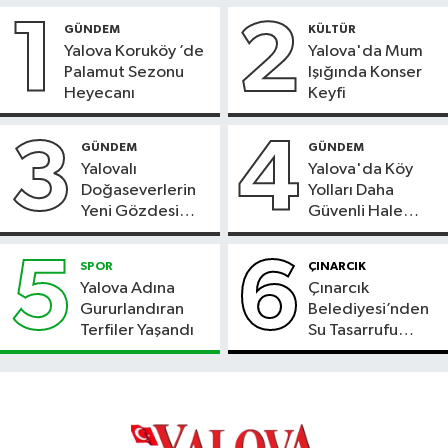
1
2
GÜNDEM
KÜLTÜR
Yalova Koruköy ’de
Yalova'da Mum
Palamut Sezonu
Işığında Konser
Heyecanı
Keyfi
3
4
GÜNDEM
GÜNDEM
Yalovalı
Yalova'da Köy
Doğaseverlerin
Yolları Daha
Yeni Gözdesi
Güvenli Hale
Bolu'daki Meyve
Geliyor
Bahçesi
5
6
SPOR
ÇINARCIK
Yalova Adına
Çınarcık
Gururlandıran
Belediyesi’nden
Terfiler Yaşandı
Su Tasarrufu
Çağrısı