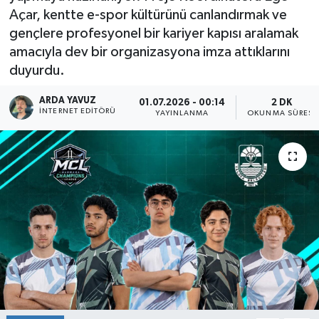
Açar, kentte e-spor kültürünü canlandırmak ve
SPOR
gençlere profesyonel bir kariyer kapısı aralamak
amacıyla dev bir organizasyona imza attıklarını
ULUSAL
duyurdu.
İLÇELERİMİZ
ARDA YAVUZ
01.07.2026 - 00:14
2 DK
İNTERNET EDITÖRÜ
YAYINLANMA
OKUNMA SÜRESI
RESMİ İLAN