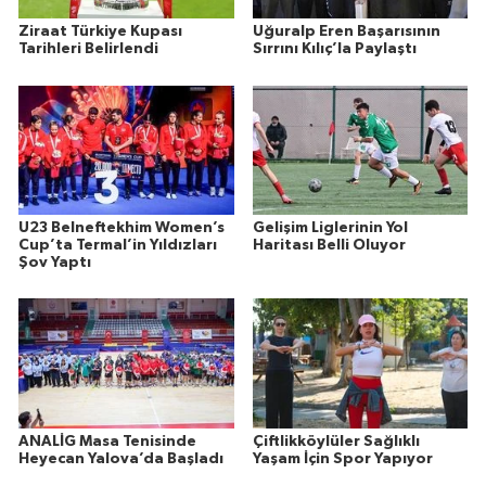
Ziraat Türkiye Kupası
Uğuralp Eren Başarısının
Tarihleri Belirlendi
Sırrını Kılıç’la Paylaştı
U23 Belneftekhim Women’s
Gelişim Liglerinin Yol
Cup’ta Termal’in Yıldızları
Haritası Belli Oluyor
Şov Yaptı
ANALİG Masa Tenisinde
Çiftlikköylüler Sağlıklı
Heyecan Yalova’da Başladı
Yaşam İçin Spor Yapıyor