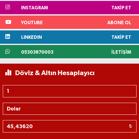
INSTAGRAM
TAKIP ET
YOUTUBE
ABONE OL
LINKEDIN
TAKIP ET
05303870003
İLETIŞIM
Döviz & Altın Hesaplayıcı
₺