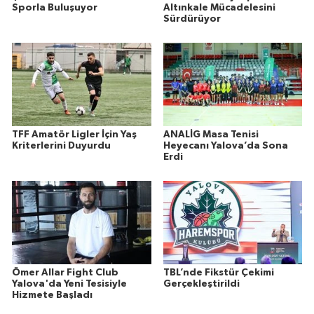
Sporla Buluşuyor
Altınkale Mücadelesini
Sürdürüyor
TFF Amatör Ligler İçin Yaş
ANALİG Masa Tenisi
Kriterlerini Duyurdu
Heyecanı Yalova’da Sona
Erdi
Ömer Allar Fight Club
TBL’nde Fikstür Çekimi
Yalova'da Yeni Tesisiyle
Gerçekleştirildi
Hizmete Başladı