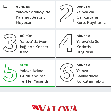
1
2
GÜNDEM
GÜNDEM
Yalova Koruköy ’de
Yalova’da
Palamut Sezonu
Cankurtaran
Heyecanı
Kursu Kayıtları
Başladı
3
4
KÜLTÜR
GÜNDEM
Yalova'da Mum
Yalova’da Su
Işığında Konser
Kesintisi
Keyfi
Duyurusu
5
6
SPOR
GÜNDEM
Yalova Adına
Yalova
Gururlandıran
Sahillerinde
Terfiler Yaşandı
Korkutan Tablo