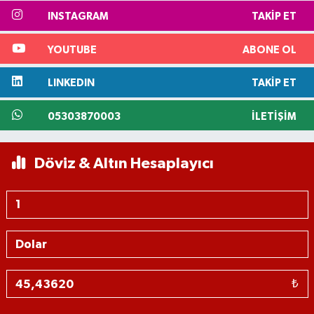
INSTAGRAM
TAKIP ET
YOUTUBE
ABONE OL
LINKEDIN
TAKIP ET
05303870003
İLETIŞIM
Döviz & Altın Hesaplayıcı
₺