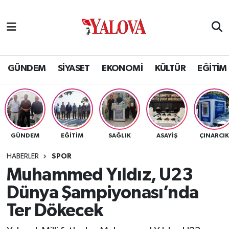
GÜNDEM
Yalova Nöbetçi Eczaneler
SİYASET
Yalova Hava Durumu
GÜNDEM
SİYASET
EKONOMİ
KÜLTÜR
EĞİTİM
EKONOMİ
Yalova Namaz Vakitleri
KÜLTÜR
Yalova Trafik Yoğunluk Haritası
GÜNDEM
EĞİTİM
SAĞLIK
ASAYİŞ
ÇINARCI
EĞİTİM
Puan Durumu ve Fikstür
HABERLER
SPOR
BİLİM VE TEKNOLOJİ
Tüm Manşetler
Muhammed Yıldız, U23
Dünya Şampiyonası’nda
ASAYİŞ
Son Dakika Haberleri
Ter Dökecek
SAĞLIK
Haber Arşivi