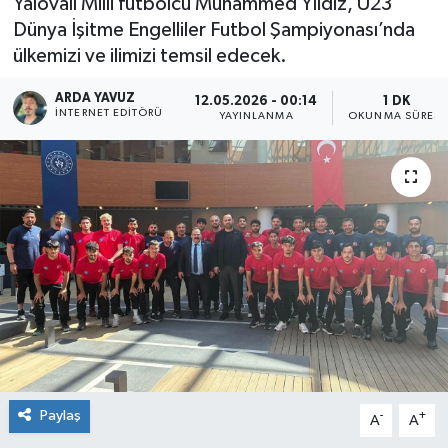
Yalovalı Milli futbolcu Muhammed Yıldız, U23
Dünya İşitme Engelliler Futbol Şampiyonası’nda
SPOR
ülkemizi ve ilimizi temsil edecek.
ULUSAL
ARDA YAVUZ
12.05.2026 - 00:14
1 DK
İNTERNET EDITÖRÜ
YAYINLANMA
OKUNMA SÜRESI
İLÇELERİMİZ
RESMİ İLAN
Paylaş
-
+
A
A