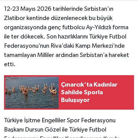
12-23 Mayıs 2026 tarihlerinde Sırbistan’ın
Zlatibor kentinde düzenlenecek bu büyük
organizasyonda genç futbolcu Ay-Yıldızlı forma
ile ter dökecek. Son hazırlıklarını Türkiye Futbol
Federasyonu’nun Riva’daki Kamp Merkezi’nde
tamamlayan Milliler ardından Sırbistan’a hareket
etti.
Çınarcık'ta Kadınlar
Sahilde Sporla
Buluşuyor
Türkiye İşitme Engelliler Spor Federasyonu
Başkanı Dursun Gözel ile Türkiye Futbol