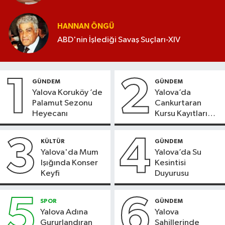
HANNAN ÖNGÜ
ABD'nin İşlediği Savaş Suçları-XIV
1
2
GÜNDEM
GÜNDEM
Yalova Koruköy ’de
Yalova’da
Palamut Sezonu
Cankurtaran
Heyecanı
Kursu Kayıtları
Başladı
3
4
KÜLTÜR
GÜNDEM
Yalova'da Mum
Yalova’da Su
Işığında Konser
Kesintisi
Keyfi
Duyurusu
5
6
SPOR
GÜNDEM
Yalova Adına
Yalova
Gururlandıran
Sahillerinde