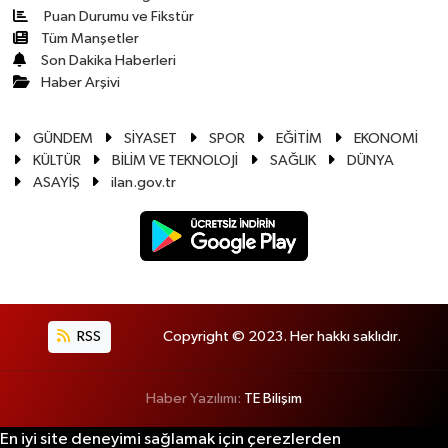
Puan Durumu ve Fikstür
Tüm Manşetler
Son Dakika Haberleri
Haber Arşivi
GÜNDEM
SİYASET
SPOR
EĞİTİM
EKONOMİ
KÜLTÜR
BİLİM VE TEKNOLOJİ
SAĞLIK
DÜNYA
ASAYİŞ
ilan.gov.tr
RSS
Copyright © 2023. Her hakkı saklıdır.
Haber Yazılımı:
TE Bilişim
En iyi site deneyimi sağlamak için çerezlerden