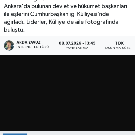
Ankara'da bulunan devlet ve hükümet başkanları
SPOR
ile eşlerini Cumhurbaşkanlığı Külliyesi'nde
ağırladı. Liderler, Külliye'de aile fotoğrafında
ULUSAL
buluştu.
İLÇELERİMİZ
ARDA YAVUZ
08.07.2026 - 13:45
1 DK
İNTERNET EDITÖRÜ
YAYINLANMA
OKUNMA SÜRESI
RESMİ İLAN