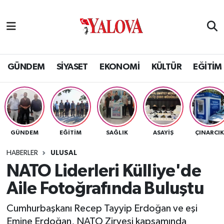
GÜNDEM
Yalova Nöbetçi Eczaneler
SİYASET
Yalova Hava Durumu
GÜNDEM
SİYASET
EKONOMİ
KÜLTÜR
EĞİTİM
EKONOMİ
Yalova Namaz Vakitleri
KÜLTÜR
Yalova Trafik Yoğunluk Haritası
GÜNDEM
EĞİTİM
SAĞLIK
ASAYİŞ
ÇINARCI
EĞİTİM
Puan Durumu ve Fikstür
HABERLER
ULUSAL
BİLİM VE TEKNOLOJİ
Tüm Manşetler
NATO Liderleri Külliye'de
Aile Fotoğrafında Buluştu
ASAYİŞ
Son Dakika Haberleri
Cumhurbaşkanı Recep Tayyip Erdoğan ve eşi
SAĞLIK
Haber Arşivi
Emine Erdoğan, NATO Zirvesi kapsamında