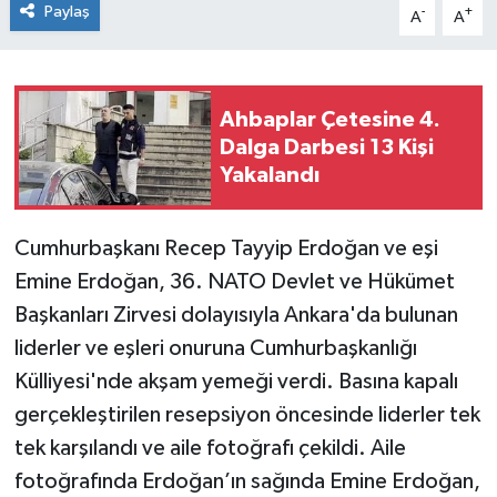
Paylaş
-
+
A
A
Ahbaplar Çetesine 4.
Dalga Darbesi 13 Kişi
Yakalandı
Cumhurbaşkanı Recep Tayyip Erdoğan ve eşi
Emine Erdoğan, 36. NATO Devlet ve Hükümet
Başkanları Zirvesi dolayısıyla Ankara'da bulunan
liderler ve eşleri onuruna Cumhurbaşkanlığı
Külliyesi'nde akşam yemeği verdi. Basına kapalı
gerçekleştirilen resepsiyon öncesinde liderler tek
tek karşılandı ve aile fotoğrafı çekildi. Aile
fotoğrafında Erdoğan’ın sağında Emine Erdoğan,