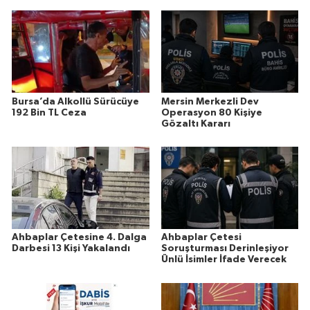
Bursa’da Alkollü Sürücüye
Mersin Merkezli Dev
192 Bin TL Ceza
Operasyon 80 Kişiye
Gözaltı Kararı
Ahbaplar Çetesine 4. Dalga
Ahbaplar Çetesi
Darbesi 13 Kişi Yakalandı
Soruşturması Derinleşiyor
Ünlü İsimler İfade Verecek