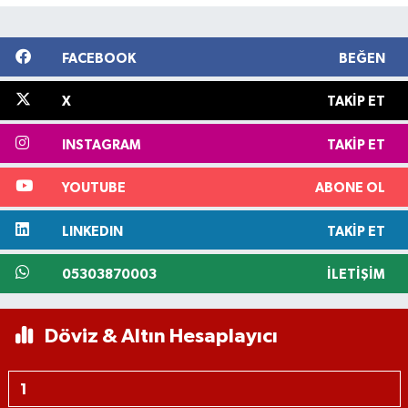
FACEBOOK
BEĞEN
X
TAKIP ET
INSTAGRAM
TAKIP ET
YOUTUBE
ABONE OL
LINKEDIN
TAKIP ET
05303870003
İLETIŞIM
Döviz & Altın Hesaplayıcı