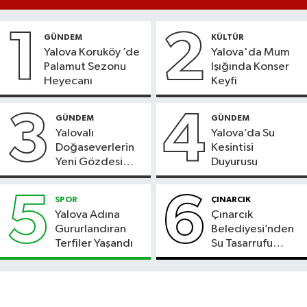
1
2
GÜNDEM
KÜLTÜR
Yalova Koruköy ’de
Yalova'da Mum
Palamut Sezonu
Işığında Konser
Heyecanı
Keyfi
3
4
GÜNDEM
GÜNDEM
Yalovalı
Yalova’da Su
Doğaseverlerin
Kesintisi
Yeni Gözdesi
Duyurusu
Bolu'daki Meyve
Bahçesi
5
6
SPOR
ÇINARCIK
Yalova Adına
Çınarcık
Gururlandıran
Belediyesi’nden
Terfiler Yaşandı
Su Tasarrufu
Çağrısı