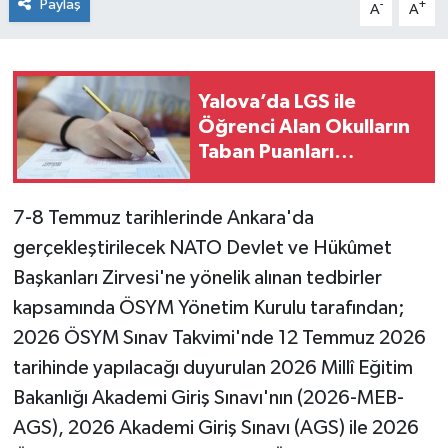
Paylaş
-
+
A
A
Yalova’da LGS ile
Öğrenci Alan Okulların
Taban Puanları
Açıklandı
7-8 Temmuz tarihlerinde Ankara'da
gerçekleştirilecek NATO Devlet ve Hükûmet
Başkanları Zirvesi'ne yönelik alınan tedbirler
kapsamında ÖSYM Yönetim Kurulu tarafından;
2026 ÖSYM Sınav Takvimi'nde 12 Temmuz 2026
tarihinde yapılacağı duyurulan 2026 Millî Eğitim
Bakanlığı Akademi Giriş Sınavı'nın (2026-MEB-
AGS), 2026 Akademi Giriş Sınavı (AGS) ile 2026