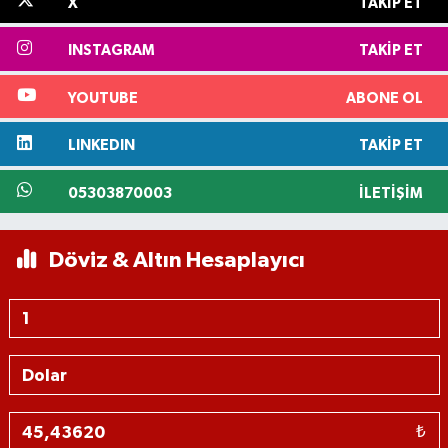
X
TAKIP ET
INSTAGRAM
TAKIP ET
YOUTUBE
ABONE OL
LINKEDIN
TAKIP ET
05303870003
İLETIŞIM
Döviz & Altın Hesaplayıcı
₺