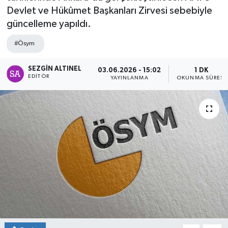
Devlet ve Hükûmet Başkanları Zirvesi sebebiyle
SPOR
güncelleme yapıldı.
ULUSAL
#Ösym
İLÇELERİMİZ
SEZGIN ALTINEL
03.06.2026 - 15:02
1 DK
EDITÖR
YAYINLANMA
OKUNMA SÜRESI
RESMİ İLAN