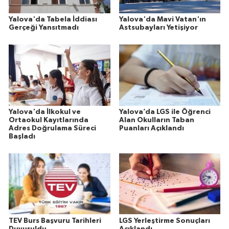
Yalova'da Tabela İddiası
Yalova'da Mavi Vatan'ın
Gerçeği Yansıtmadı
Astsubayları Yetişiyor
Yalova'da İlkokul ve
Yalova’da LGS ile Öğrenci
Ortaokul Kayıtlarında
Alan Okulların Taban
Adres Doğrulama Süreci
Puanları Açıklandı
Başladı
TEV Burs Başvuru Tarihleri
LGS Yerleştirme Sonuçları
Duyuruldu
Açıklandı