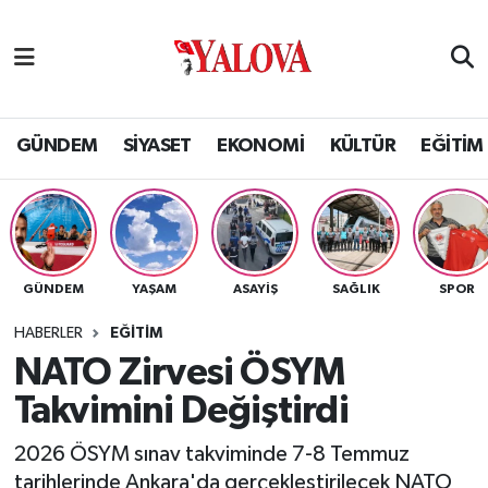
GÜNDEM
Yalova Nöbetçi Eczaneler
SİYASET
Yalova Hava Durumu
GÜNDEM
SİYASET
EKONOMİ
KÜLTÜR
EĞİTİM
EKONOMİ
Yalova Namaz Vakitleri
KÜLTÜR
Yalova Trafik Yoğunluk Haritası
GÜNDEM
YAŞAM
ASAYİŞ
SAĞLIK
SPOR
EĞİTİM
Puan Durumu ve Fikstür
HABERLER
EĞİTİM
BİLİM VE TEKNOLOJİ
Tüm Manşetler
NATO Zirvesi ÖSYM
Takvimini Değiştirdi
ASAYİŞ
Son Dakika Haberleri
2026 ÖSYM sınav takviminde 7-8 Temmuz
SAĞLIK
Haber Arşivi
tarihlerinde Ankara'da gerçekleştirilecek NATO