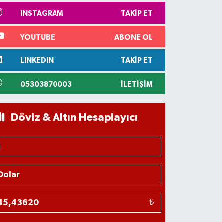
INSTAGRAM
TAKIP ET
YOUTUBE
ABONE OL
LINKEDIN
TAKIP ET
05303870003
İLETIŞIM
Döviz & Altın Hesaplayıcı
₺