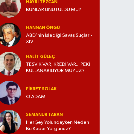
HAYRI TEZCAN
BUNLAR UNUTULDU MU?
HANNAN ÖNGÜ
ABD'nin İşlediği Savaş Suçları-
XIV
HALIT GÜLEÇ
TEŞVİK VAR, KREDİ VAR... PEKİ
KULLANABİLİYOR MUYUZ?
FIKRET SOLAK
O ADAM
SEMANUR TARAN
Her Şey Yolundayken Neden
Bu Kadar Yorgunuz?