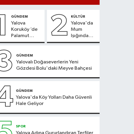
1
2
GÜNDEM
KÜLTÜR
Yalova
Yalova'da
Koruköy ’de
Mum
Palamut
Işığında
Sezonu
Konser
Heyecanı
Keyfi
3
GÜNDEM
Yalovalı Doğaseverlerin Yeni
Gözdesi Bolu'daki Meyve Bahçesi
4
GÜNDEM
Yalova'da Köy Yolları Daha Güvenli
Hale Geliyor
5
SPOR
Yalova Adına Gururlandıran Terfiler