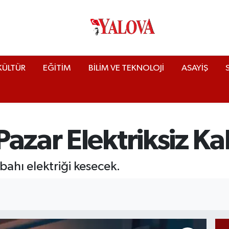
KÜLTÜR
EĞİTİM
BİLİM VE TEKNOLOJİ
ASAYİŞ
azar Elektriksiz Ka
abahı elektriği kesecek.