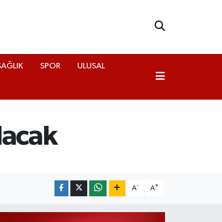
SAĞLIK
SPOR
ULUSAL
lacak
-
+
A
A