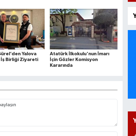
Y
ürel’den Yalova
Atatürk İlkokulu'nun İmarı
 İş Birliği Ziyareti
İçin Gözler Komisyon
Kararında