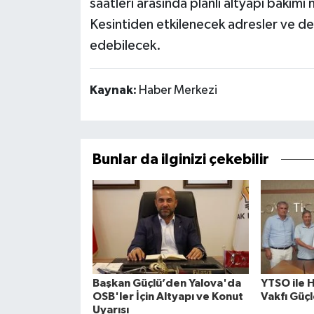
saatleri arasında planlı altyapı bakımı 
Kesintiden etkilenecek adresler ve de
edebilecek.
Kaynak:
Haber Merkezi
Bunlar da ilginizi çekebilir
Başkan Güçlü’den Yalova'da
YTSO ile 
OSB'ler İçin Altyapı ve Konut
Vakfı Güçl
Uyarısı