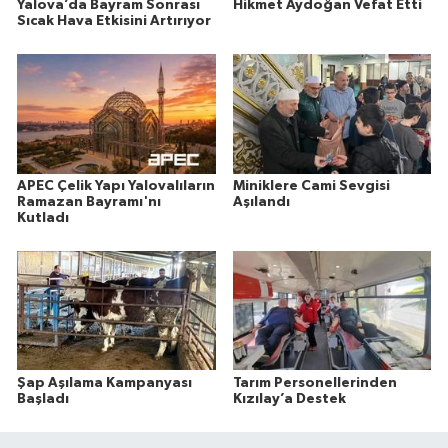
Yalova’da Bayram Sonrası
Hikmet Aydoğan Vefat Etti
Sıcak Hava Etkisini Artırıyor
APEC Çelik Yapı Yalovalıların
Miniklere Cami Sevgisi
Ramazan Bayramı'nı
Aşılandı
Kutladı
Şap Aşılama Kampanyası
Tarım Personellerinden
Başladı
Kızılay’a Destek