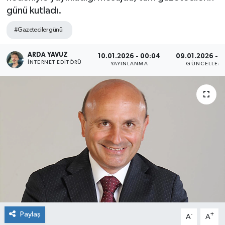
günü kutladı.
SPOR
#Gazeteciler günü
ULUSAL
ARDA YAVUZ
10.01.2026 - 00:04
09.01.2026 - 1
İNTERNET EDITÖRÜ
YAYINLANMA
GÜNCELLEM
İLÇELERİMİZ
RESMİ İLAN
Paylaş
-
+
A
A