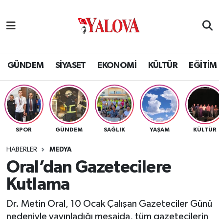
GÜNDEM
Yalova Nöbetçi Eczaneler
SİYASET
Yalova Hava Durumu
GÜNDEM
SİYASET
EKONOMİ
KÜLTÜR
EĞİTİM
EKONOMİ
Yalova Namaz Vakitleri
KÜLTÜR
Yalova Trafik Yoğunluk Haritası
SPOR
GÜNDEM
SAĞLIK
YAŞAM
KÜLTÜR
EĞİTİM
Puan Durumu ve Fikstür
HABERLER
MEDYA
BİLİM VE TEKNOLOJİ
Tüm Manşetler
Oral’dan Gazetecilere
Kutlama
ASAYİŞ
Son Dakika Haberleri
Dr. Metin Oral, 10 Ocak Çalışan Gazeteciler Günü
SAĞLIK
Haber Arşivi
nedeniyle yayınladığı mesajda, tüm gazetecilerin