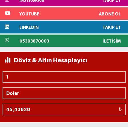
INSTAGRAM
TAKIP ET
YOUTUBE
ABONE OL
LINKEDIN
TAKIP ET
05303870003
İLETIŞIM
Döviz & Altın Hesaplayıcı
₺