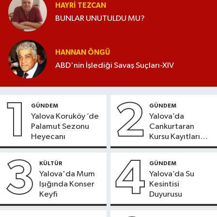
HAYRI TEZCAN
BUNLAR UNUTULDU MU?
HANNAN ÖNGÜ
ABD'nin İşlediği Savaş Suçları-XIV
1
2
GÜNDEM
GÜNDEM
Yalova Koruköy ’de
Yalova’da
Palamut Sezonu
Cankurtaran
Heyecanı
Kursu Kayıtları
Başladı
3
4
KÜLTÜR
GÜNDEM
Yalova'da Mum
Yalova’da Su
Işığında Konser
Kesintisi
Keyfi
Duyurusu