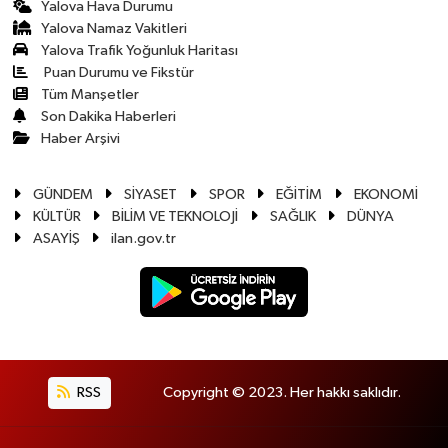
Yalova Hava Durumu
Yalova Namaz Vakitleri
Yalova Trafik Yoğunluk Haritası
Puan Durumu ve Fikstür
Tüm Manşetler
Son Dakika Haberleri
Haber Arşivi
GÜNDEM
SİYASET
SPOR
EĞİTİM
EKONOMİ
KÜLTÜR
BİLİM VE TEKNOLOJİ
SAĞLIK
DÜNYA
ASAYİŞ
ilan.gov.tr
RSS
Copyright © 2023. Her hakkı saklıdır.