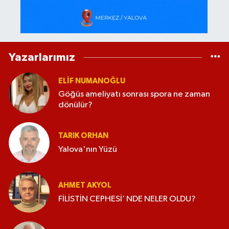
Yazarlarımız
ELİF NUMANOĞLU
Göğüs ameliyatı sonrası spora ne zaman
dönülür?
TARIK ORHAN
Yalova'nın Yüzü
AHMET AKYOL
FİLİSTİN CEPHESİ’ NDE NELER OLDU?