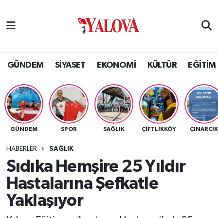
GÜNDEM
Yalova Nöbetçi Eczaneler
SİYASET
Yalova Hava Durumu
GÜNDEM
SİYASET
EKONOMİ
KÜLTÜR
EĞİTİM
EKONOMİ
Yalova Namaz Vakitleri
KÜLTÜR
Yalova Trafik Yoğunluk Haritası
GÜNDEM
SPOR
SAĞLIK
ÇİFTLİKKÖY
ÇINARCI
EĞİTİM
Puan Durumu ve Fikstür
HABERLER
SAĞLIK
BİLİM VE TEKNOLOJİ
Tüm Manşetler
Sıdıka Hemşire 25 Yıldır
Hastalarına Şefkatle
ASAYİŞ
Son Dakika Haberleri
Yaklaşıyor
SAĞLIK
Haber Arşivi