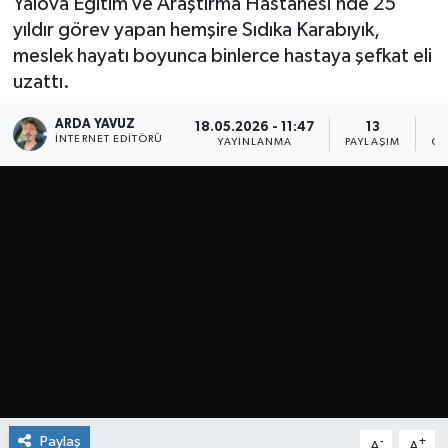
Yalova Eğitim ve Araştırma Hastanesi’nde 25
yıldır görev yapan hemşire Sıdıka Karabıyık,
SPOR
meslek hayatı boyunca binlerce hastaya şefkat eli
uzattı.
ULUSAL
ARDA YAVUZ
18.05.2026 - 11:47
13
İLÇELERİMİZ
İNTERNET EDITÖRÜ
YAYINLANMA
PAYLAŞIM
OK
RESMİ İLAN
Paylaş
-
+
A
A