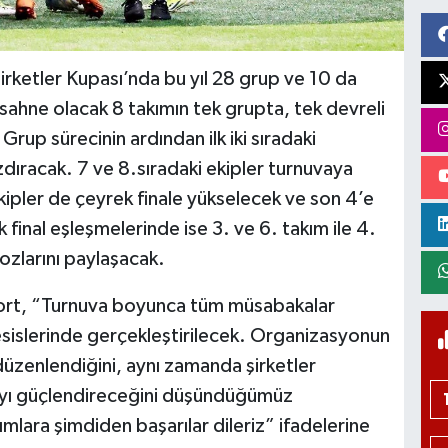
rketler Kupası’nda bu yıl 28 grup ve 10 da
ahne olacak 8 takımın tek grupta, tek devreli
Grup sürecinin ardından ilk iki sıradaki
zdıracak. 7 ve 8.sıradaki ekipler turnuvaya
ekipler de çeyrek finale yükselecek ve son 4’e
inal eşleşmelerinde ise 3. ve 6. takım ile 4.
kozlarını paylaşacak.
port, “Turnuva boyunca tüm müsabakalar
sislerinde gerçekleştirilecek. Organizasyonun
 düzenlendiğini, aynı zamanda şirketler
mayı güçlendireceğini düşündüğümüz
lara şimdiden başarılar dileriz” ifadelerine