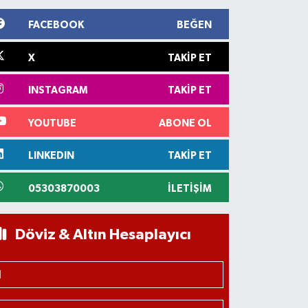
FACEBOOK
BEĞEN
X
TAKIP ET
INSTAGRAM
TAKIP ET
YOUTUBE
ABONE OL
LINKEDIN
TAKIP ET
05303870003
İLETIŞIM
Döviz & Altın Hesaplayıcı