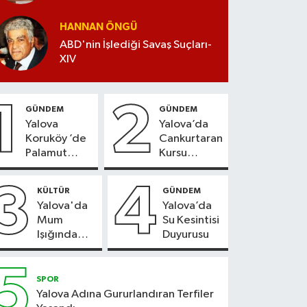
HANNAN ÖNGÜ
ABD'nin İşlediği Savaş Suçları-
XIV
1
2
GÜNDEM
GÜNDEM
Yalova
Yalova’da
Koruköy ’de
Cankurtaran
Palamut
Kursu
Sezonu
Kayıtları
Heyecanı
Başladı
3
4
KÜLTÜR
GÜNDEM
Yalova'da
Yalova’da
Mum
Su Kesintisi
Işığında
Duyurusu
Konser
Keyfi
5
SPOR
Yalova Adına Gururlandıran Terfiler