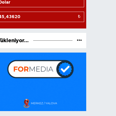
₺
ükleniyor...