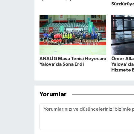
Sürdürüy
ANALİG Masa Tenisi Heyecanı
Ömer Alla
Yalova’da Sona Erdi
Yalova'da 
Hizmete B
Yorumlar