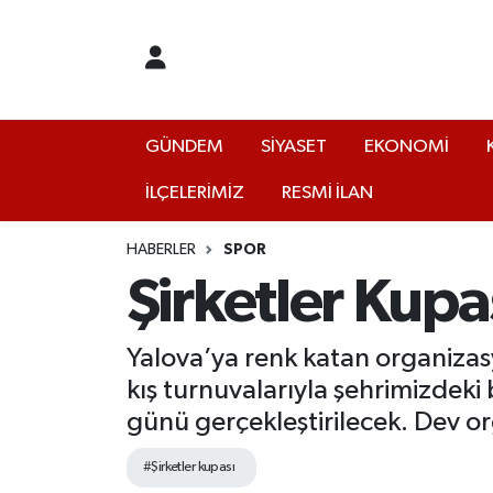
GÜNDEM
Yalova Nöbetçi Eczaneler
SİYASET
Yalova Hava Durumu
GÜNDEM
SİYASET
EKONOMİ
İLÇELERİMİZ
RESMİ İLAN
EKONOMİ
Yalova Namaz Vakitleri
KÜLTÜR
Yalova Trafik Yoğunluk Haritası
HABERLER
SPOR
Şirketler Kupa
EĞİTİM
Puan Durumu ve Fikstür
Yalova’ya renk katan organizasy
BİLİM VE TEKNOLOJİ
Tüm Manşetler
kış turnuvalarıyla şehrimizdeki 
günü gerçekleştirilecek. Dev o
ASAYİŞ
Son Dakika Haberleri
#Şirketler kupası
SAĞLIK
Haber Arşivi