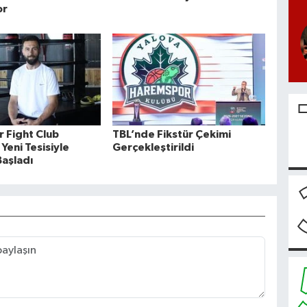
or
r Fight Club
TBL’nde Fikstür Çekimi
Yeni Tesisiyle
Gerçekleştirildi
aşladı