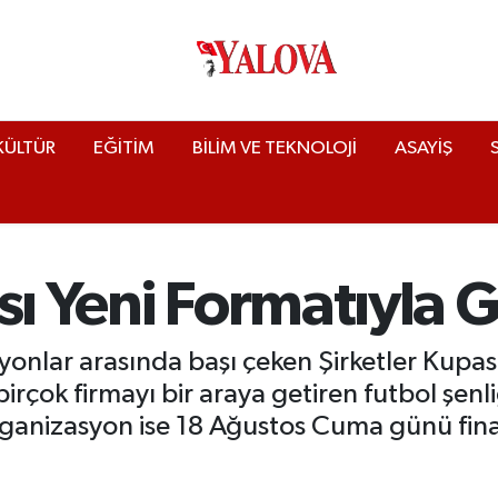
KÜLTÜR
EĞİTİM
BİLİM VE TEKNOLOJİ
ASAYİŞ
sı Yeni Formatıyla G
onlar arasında başı çeken Şirketler Kupası
birçok firmayı bir araya getiren futbol şen
rganizasyon ise 18 Ağustos Cuma günü fina