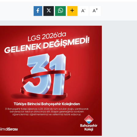
-
+
A
A