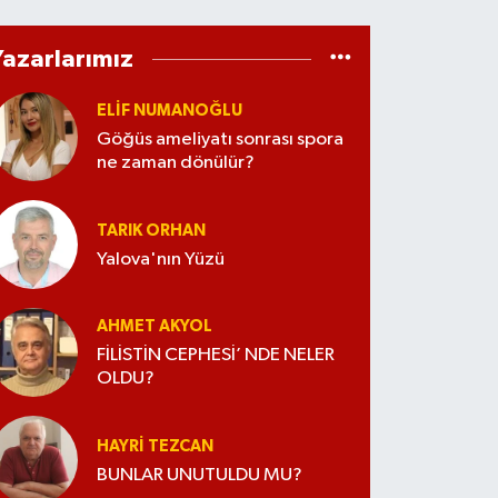
Yazarlarımız
ELİF NUMANOĞLU
Göğüs ameliyatı sonrası spora
ne zaman dönülür?
TARIK ORHAN
Yalova'nın Yüzü
AHMET AKYOL
FİLİSTİN CEPHESİ’ NDE NELER
OLDU?
HAYRI TEZCAN
BUNLAR UNUTULDU MU?