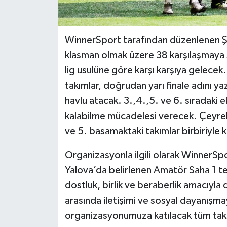
WinnerSport tarafından düzenlenen Şi
klasman olmak üzere 38 karşılaşmaya s
lig usulüne göre karşı karşıya gelecek. 
takımlar, doğrudan yarı finale adını ya
havlu atacak. 3.,4.,5. ve 6. sıradaki 
kalabilme mücadelesi verecek. Çeyrek f
ve 5. basamaktaki takımlar birbiriyle 
Organizasyonla ilgili olarak WinnerS
Yalova’da belirlenen Amatör Saha 1 te
dostluk, birlik ve beraberlik amacıyla
arasında iletişimi ve sosyal dayanış
organizasyonumuza katılacak tüm takım