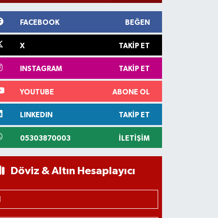
FACEBOOK
BEĞEN
X
TAKIP ET
INSTAGRAM
TAKIP ET
YOUTUBE
ABONE OL
LINKEDIN
TAKIP ET
05303870003
İLETIŞIM
Döviz & Altın Hesaplayıcı