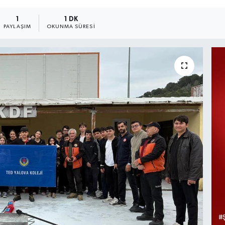
1
1 DK
PAYLAŞIM
OKUNMA SÜRESI