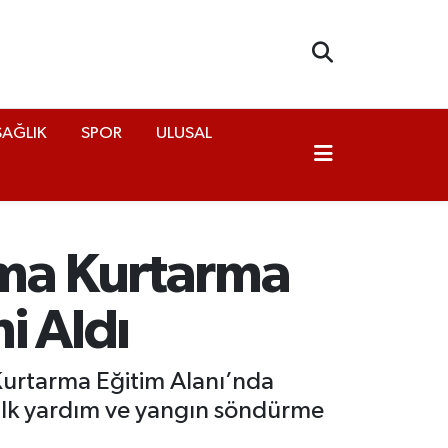
SAĞLIK
SPOR
ULUSAL
ama Kurtarma
i Aldı
 Kurtarma Eğitim Alanı’nda
 ilk yardım ve yangın söndürme