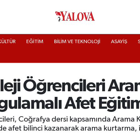
KÜLTÜR
EĞİTİM
BİLİM VE TEKNOLOJİ
ASAYİŞ
leji Öğrencileri Ar
ulamalı Afet Eğitim
encileri, Coğrafya dersi kapsamında Arama
e afet bilinci kazanarak arama kurtarma,