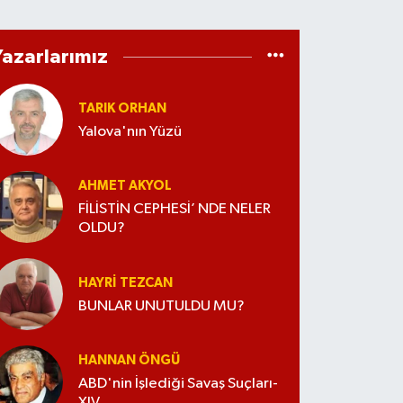
Yazarlarımız
TARIK ORHAN
Yalova'nın Yüzü
AHMET AKYOL
FİLİSTİN CEPHESİ’ NDE NELER
OLDU?
HAYRI TEZCAN
BUNLAR UNUTULDU MU?
HANNAN ÖNGÜ
ABD'nin İşlediği Savaş Suçları-
XIV