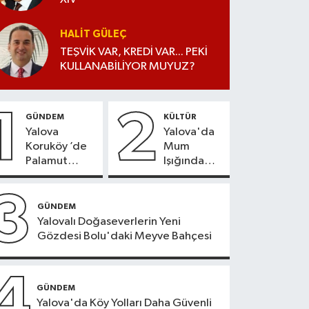
HALIT GÜLEÇ
TEŞVİK VAR, KREDİ VAR... PEKİ
KULLANABİLİYOR MUYUZ?
1
2
GÜNDEM
KÜLTÜR
Yalova
Yalova'da
Koruköy ’de
Mum
Palamut
Işığında
Sezonu
Konser
Heyecanı
Keyfi
3
GÜNDEM
Yalovalı Doğaseverlerin Yeni
Gözdesi Bolu'daki Meyve Bahçesi
4
GÜNDEM
Yalova'da Köy Yolları Daha Güvenli