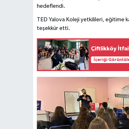
hedeflendi.
TED Yalova Koleji yetkilileri, eğitime
teşekkür etti.
Çiftlikköy İtf
İçeriği Görüntül