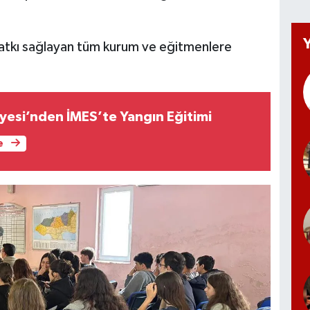
 katkı sağlayan tüm kurum ve eğitmenlere
aiyesi’nden İMES’te Yangın Eğitimi
e