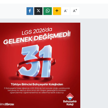
-
+
A
A