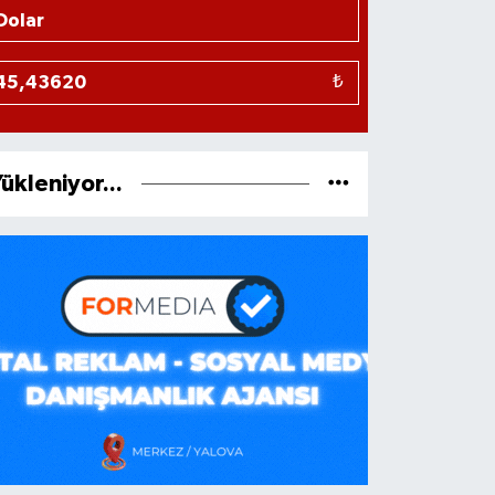
₺
ükleniyor...