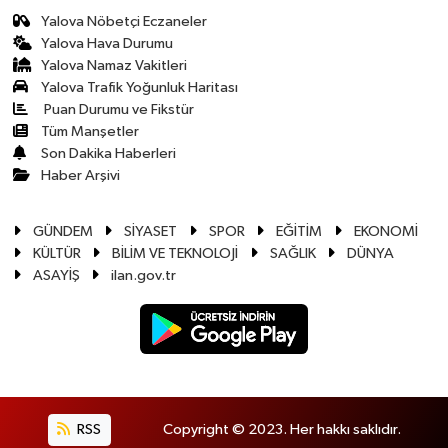
Yalova Nöbetçi Eczaneler
Yalova Hava Durumu
Yalova Namaz Vakitleri
Yalova Trafik Yoğunluk Haritası
Puan Durumu ve Fikstür
Tüm Manşetler
Son Dakika Haberleri
Haber Arşivi
GÜNDEM
SİYASET
SPOR
EĞİTİM
EKONOMİ
KÜLTÜR
BİLİM VE TEKNOLOJİ
SAĞLIK
DÜNYA
ASAYİŞ
ilan.gov.tr
RSS
Copyright © 2023. Her hakkı saklıdır.