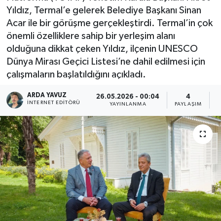
Yıldız, Termal’e gelerek Belediye Başkanı Sinan
SPOR
Acar ile bir görüşme gerçekleştirdi. Termal’in çok
önemli özelliklere sahip bir yerleşim alanı
ULUSAL
olduğuna dikkat çeken Yıldız, ilçenin UNESCO
Dünya Mirası Geçici Listesi’ne dahil edilmesi için
İLÇELERİMİZ
çalışmaların başlatıldığını açıkladı.
RESMİ İLAN
ARDA YAVUZ
26.05.2026 - 00:04
4
İNTERNET EDITÖRÜ
YAYINLANMA
PAYLAŞIM
O