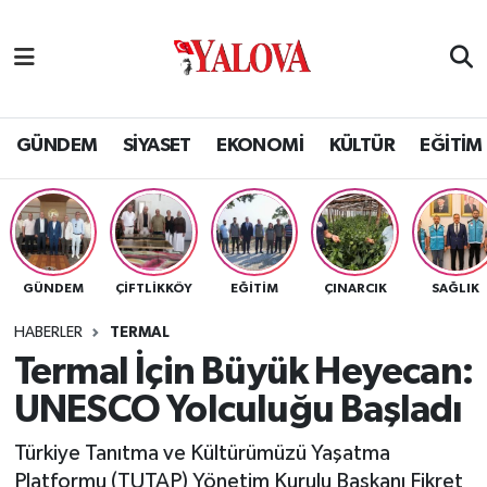
GÜNDEM
Yalova Nöbetçi Eczaneler
SİYASET
Yalova Hava Durumu
GÜNDEM
SİYASET
EKONOMİ
KÜLTÜR
EĞİTİM
EKONOMİ
Yalova Namaz Vakitleri
KÜLTÜR
Yalova Trafik Yoğunluk Haritası
GÜNDEM
ÇİFTLİKKÖY
EĞİTİM
ÇINARCIK
SAĞLIK
EĞİTİM
Puan Durumu ve Fikstür
HABERLER
TERMAL
BİLİM VE TEKNOLOJİ
Tüm Manşetler
Termal İçin Büyük Heyecan:
UNESCO Yolculuğu Başladı
ASAYİŞ
Son Dakika Haberleri
Türkiye Tanıtma ve Kültürümüzü Yaşatma
SAĞLIK
Haber Arşivi
Platformu (TUTAP) Yönetim Kurulu Başkanı Fikret