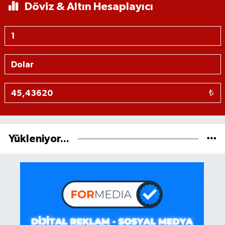
Döviz & Altın Hesaplayıcı
₺
Yükleniyor...