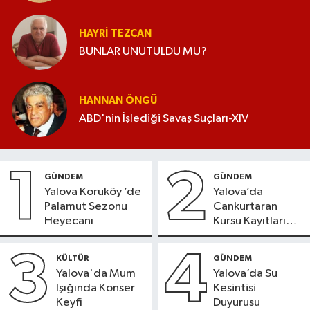
HAYRI TEZCAN
BUNLAR UNUTULDU MU?
HANNAN ÖNGÜ
ABD'nin İşlediği Savaş Suçları-XIV
1
2
GÜNDEM
GÜNDEM
Yalova Koruköy ’de
Yalova’da
Palamut Sezonu
Cankurtaran
Heyecanı
Kursu Kayıtları
Başladı
3
4
KÜLTÜR
GÜNDEM
Yalova'da Mum
Yalova’da Su
Işığında Konser
Kesintisi
Keyfi
Duyurusu