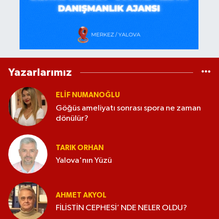
Yazarlarımız
ELİF NUMANOĞLU
Göğüs ameliyatı sonrası spora ne zaman
dönülür?
TARIK ORHAN
Yalova'nın Yüzü
AHMET AKYOL
FİLİSTİN CEPHESİ’ NDE NELER OLDU?