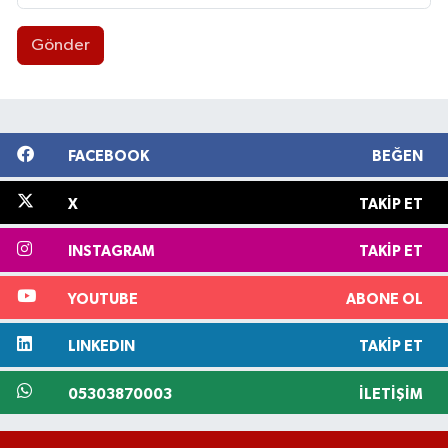
Gönder
FACEBOOK
BEĞEN
X
TAKIP ET
INSTAGRAM
TAKIP ET
YOUTUBE
ABONE OL
LINKEDIN
TAKIP ET
05303870003
İLETIŞIM