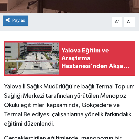
Paylaş
-
+
A
A
Yalova Eğitim ve
Araştırma
Hastanesi’nden Akşam
Polikliniği Duyurusu
Yalova İl Sağlık Müdürlüğü’ne bağlı Termal Toplum
Sağlığı Merkezi tarafından yürütülen Menopoz
Okulu eğitimleri kapsamında, Gökçedere ve
Termal Belediyesi çalışanlarına yönelik farkındalık
eğitimi düzenlendi.
Gerçekleştirilen eğitimlerde, menopozun bir