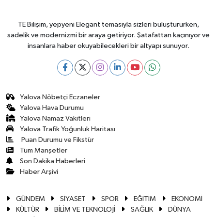
TE Bilişim, yepyeni Elegant temasıyla sizleri buluştururken,
sadelik ve modernizmi bir araya getiriyor. Şatafattan kaçınıyor ve
insanlara haber okuyabilecekleri bir altyapı sunuyor.
Yalova Nöbetçi Eczaneler
Yalova Hava Durumu
Yalova Namaz Vakitleri
Yalova Trafik Yoğunluk Haritası
Puan Durumu ve Fikstür
Tüm Manşetler
Son Dakika Haberleri
Haber Arşivi
GÜNDEM
SİYASET
SPOR
EĞİTİM
EKONOMİ
KÜLTÜR
BİLİM VE TEKNOLOJİ
SAĞLIK
DÜNYA