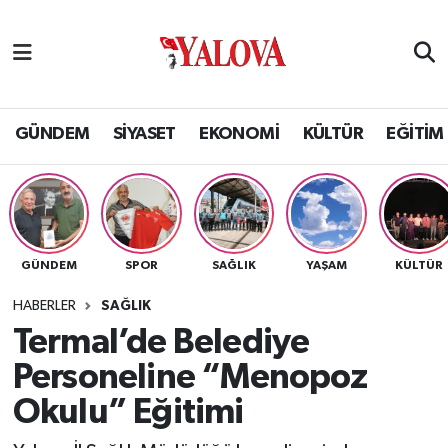
GÜNDEM
Yalova Nöbetçi Eczaneler
SİYASET
Yalova Hava Durumu
GÜNDEM
SİYASET
EKONOMİ
KÜLTÜR
EĞİTİM
EKONOMİ
Yalova Namaz Vakitleri
KÜLTÜR
Yalova Trafik Yoğunluk Haritası
GÜNDEM
SPOR
SAĞLIK
YAŞAM
KÜLTÜR
EĞİTİM
Puan Durumu ve Fikstür
HABERLER
SAĞLIK
BİLİM VE TEKNOLOJİ
Tüm Manşetler
Termal’de Belediye
Personeline “Menopoz
ASAYİŞ
Son Dakika Haberleri
Okulu” Eğitimi
SAĞLIK
Haber Arşivi