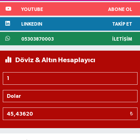
YOUTUBE
ABONE OL
LINKEDIN
TAKIP ET
05303870003
İLETIŞIM
Döviz & Altın Hesaplayıcı
₺