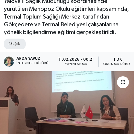
Yalova İl Sağlık Müdürlüğü koordinesinde
yürütülen Menopoz Okulu eğitimleri kapsamında,
SPOR
Termal Toplum Sağlığı Merkezi tarafından
Gökçedere ve Termal Belediyesi çalışanlarına
ULUSAL
yönelik bilgilendirme eğitimi gerçekleştirildi.
İLÇELERİMİZ
#Sağlık
RESMİ İLAN
ARDA YAVUZ
11.02.2026 - 00:21
1 DK
İNTERNET EDITÖRÜ
YAYINLANMA
OKUNMA SÜRESI