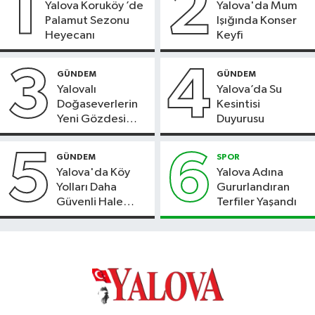
1
2
Yalova Koruköy ’de
Yalova'da Mum
Palamut Sezonu
Işığında Konser
Heyecanı
Keyfi
3
4
GÜNDEM
GÜNDEM
Yalovalı
Yalova’da Su
Doğaseverlerin
Kesintisi
Yeni Gözdesi
Duyurusu
Bolu'daki Meyve
Bahçesi
5
6
GÜNDEM
SPOR
Yalova'da Köy
Yalova Adına
Yolları Daha
Gururlandıran
Güvenli Hale
Terfiler Yaşandı
Geliyor