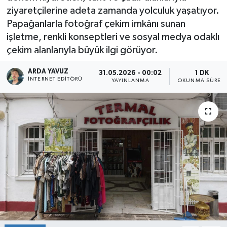
ziyaretçilerine adeta zamanda yolculuk yaşatıyor.
SPOR
Papağanlarla fotoğraf çekim imkânı sunan
işletme, renkli konseptleri ve sosyal medya odaklı
ULUSAL
çekim alanlarıyla büyük ilgi görüyor.
İLÇELERİMİZ
ARDA YAVUZ
31.05.2026 - 00:02
1 DK
İNTERNET EDITÖRÜ
YAYINLANMA
OKUNMA SÜRESI
RESMİ İLAN