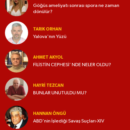
Göğüs ameliyatı sonrası spora ne zaman
dönülür?
TARIK ORHAN
Yalova'nın Yüzü
AHMET AKYOL
FİLİSTİN CEPHESİ’ NDE NELER OLDU?
HAYRI TEZCAN
BUNLAR UNUTULDU MU?
HANNAN ÖNGÜ
ABD'nin İşlediği Savaş Suçları-XIV