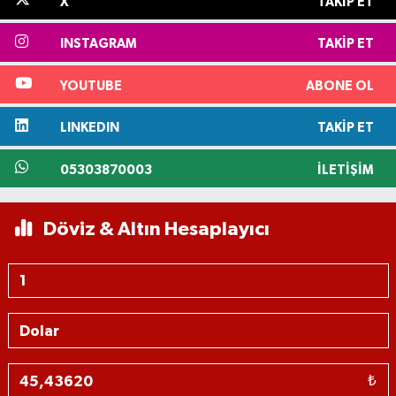
X
TAKIP ET
INSTAGRAM
TAKIP ET
YOUTUBE
ABONE OL
LINKEDIN
TAKIP ET
05303870003
İLETIŞIM
Döviz & Altın Hesaplayıcı
₺