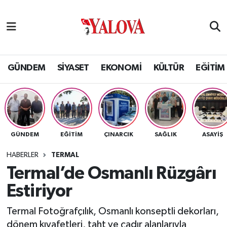
GÜNDEM
Yalova Nöbetçi Eczaneler
SİYASET
Yalova Hava Durumu
GÜNDEM
SİYASET
EKONOMİ
KÜLTÜR
EĞİTİM
EKONOMİ
Yalova Namaz Vakitleri
KÜLTÜR
Yalova Trafik Yoğunluk Haritası
GÜNDEM
EĞİTİM
ÇINARCIK
SAĞLIK
ASAYİŞ
EĞİTİM
Puan Durumu ve Fikstür
HABERLER
TERMAL
BİLİM VE TEKNOLOJİ
Tüm Manşetler
Termal’de Osmanlı Rüzgârı
Estiriyor
ASAYİŞ
Son Dakika Haberleri
Termal Fotoğrafçılık, Osmanlı konseptli dekorları,
SAĞLIK
Haber Arşivi
dönem kıyafetleri, taht ve çadır alanlarıyla