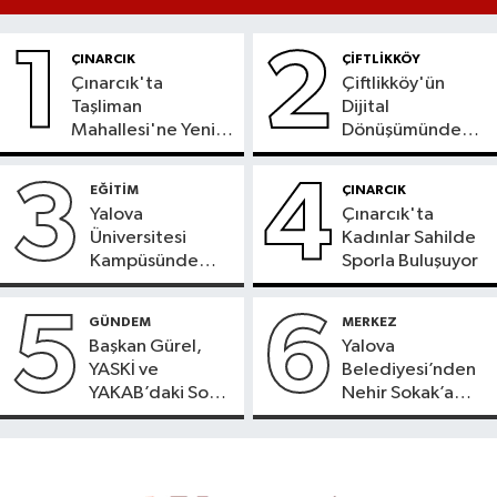
1
2
ÇINARCIK
ÇİFTLİKKÖY
Çınarcık'ta
Çiftlikköy'ün
Taşliman
Dijital
Mahallesi'ne Yeni
Dönüşümünde
Ortak ATM
Yeni Dönem
Hizmete Girdi
Başladı
3
4
EĞİTİM
ÇINARCIK
Yalova
Çınarcık'ta
Üniversitesi
Kadınlar Sahilde
Kampüsünde
Sporla Buluşuyor
Doğaya Sülün
Salındı
5
6
GÜNDEM
MERKEZ
Başkan Gürel,
Yalova
YASKİ ve
Belediyesi’nden
YAKAB’daki Son
Nehir Sokak’a
Durumu Açıkladı
Konforlu Dokunuş