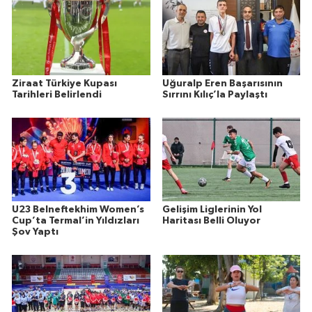
Ziraat Türkiye Kupası
Uğuralp Eren Başarısının
Tarihleri Belirlendi
Sırrını Kılıç’la Paylaştı
U23 Belneftekhim Women’s
Gelişim Liglerinin Yol
Cup’ta Termal’in Yıldızları
Haritası Belli Oluyor
Şov Yaptı