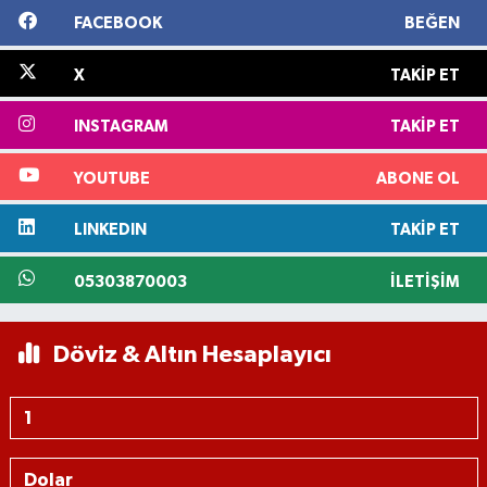
FACEBOOK
BEĞEN
X
TAKIP ET
INSTAGRAM
TAKIP ET
YOUTUBE
ABONE OL
LINKEDIN
TAKIP ET
05303870003
İLETIŞIM
Döviz & Altın Hesaplayıcı