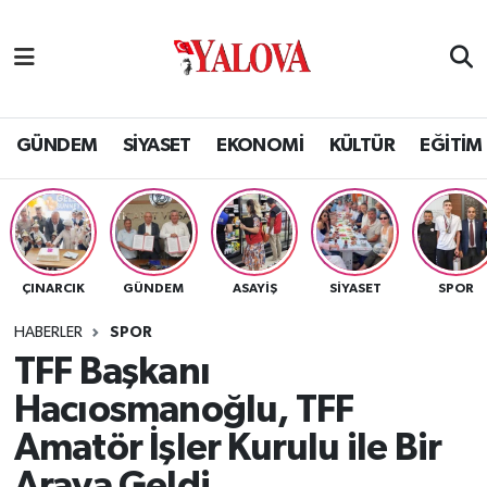
GÜNDEM
Yalova Nöbetçi Eczaneler
SİYASET
Yalova Hava Durumu
GÜNDEM
SİYASET
EKONOMİ
KÜLTÜR
EĞİTİM
EKONOMİ
Yalova Namaz Vakitleri
KÜLTÜR
Yalova Trafik Yoğunluk Haritası
ÇINARCIK
GÜNDEM
ASAYİŞ
SİYASET
SPOR
EĞİTİM
Puan Durumu ve Fikstür
HABERLER
SPOR
BİLİM VE TEKNOLOJİ
Tüm Manşetler
TFF Başkanı
Hacıosmanoğlu, TFF
ASAYİŞ
Son Dakika Haberleri
Amatör İşler Kurulu ile Bir
SAĞLIK
Haber Arşivi
Araya Geldi