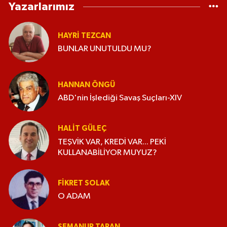
Yazarlarımız
HAYRI TEZCAN
BUNLAR UNUTULDU MU?
HANNAN ÖNGÜ
ABD'nin İşlediği Savaş Suçları-XIV
HALIT GÜLEÇ
TEŞVİK VAR, KREDİ VAR... PEKİ
KULLANABİLİYOR MUYUZ?
FIKRET SOLAK
O ADAM
SEMANUR TARAN