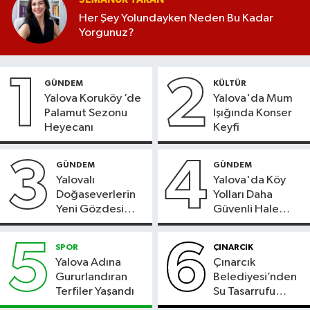
Her Şey Yolundayken Neden Bu Kadar
Yorgunuz?
1
2
GÜNDEM
KÜLTÜR
Yalova Koruköy ’de
Yalova'da Mum
Palamut Sezonu
Işığında Konser
Heyecanı
Keyfi
3
4
GÜNDEM
GÜNDEM
Yalovalı
Yalova'da Köy
Doğaseverlerin
Yolları Daha
Yeni Gözdesi
Güvenli Hale
Bolu'daki Meyve
Geliyor
Bahçesi
5
6
SPOR
ÇINARCIK
Yalova Adına
Çınarcık
Gururlandıran
Belediyesi’nden
Terfiler Yaşandı
Su Tasarrufu
Çağrısı