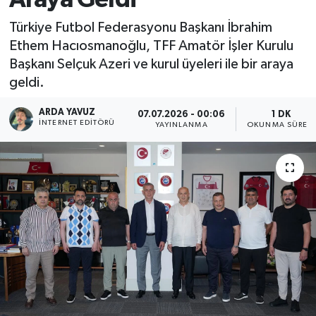
SPOR
Türkiye Futbol Federasyonu Başkanı İbrahim
Ethem Hacıosmanoğlu, TFF Amatör İşler Kurulu
ULUSAL
Başkanı Selçuk Azeri ve kurul üyeleri ile bir araya
geldi.
İLÇELERİMİZ
ARDA YAVUZ
07.07.2026 - 00:06
1 DK
İNTERNET EDITÖRÜ
YAYINLANMA
OKUNMA SÜRESI
RESMİ İLAN