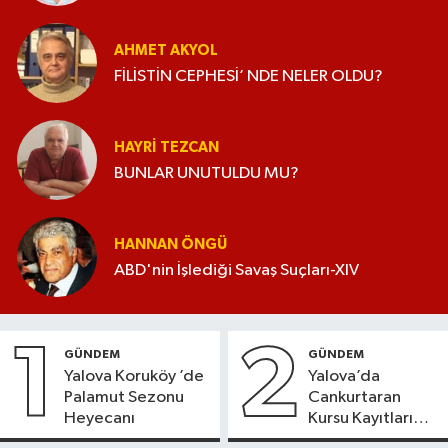
AHMET AKYOL
FİLİSTİN CEPHESİ’ NDE NELER OLDU?
HAYRI TEZCAN
BUNLAR UNUTULDU MU?
HANNAN ÖNGÜ
ABD'nin İşlediği Savaş Suçları-XIV
1
2
GÜNDEM
GÜNDEM
Yalova Koruköy ’de
Yalova’da
Palamut Sezonu
Cankurtaran
Heyecanı
Kursu Kayıtları
Başladı