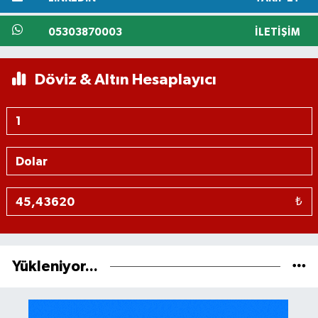
05303870003
İLETIŞIM
Döviz & Altın Hesaplayıcı
₺
Yükleniyor...