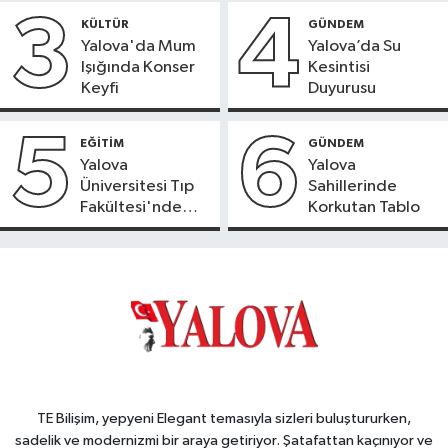
3
4
KÜLTÜR
GÜNDEM
Yalova'da Mum
Yalova’da Su
Işığında Konser
Kesintisi
Keyfi
Duyurusu
5
6
EĞİTİM
GÜNDEM
Yalova
Yalova
Üniversitesi Tıp
Sahillerinde
Fakültesi'nde
Korkutan Tablo
Yeni Dönem
TE Bilişim, yepyeni Elegant temasıyla sizleri buluştururken,
sadelik ve modernizmi bir araya getiriyor. Şatafattan kaçınıyor ve