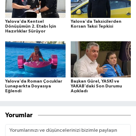
Yalova’da Kentsel
Yalova'da Taksicilerden
Dönüşümün 2. Etabı İçin
Korsan Taksi Tepkisi
Hazırlıklar Sürüyor
Yalova’da Roman Çocuklar
Başkan Gürel, YASKİ ve
Lunaparkta Doyasıya
YAKAB’daki Son Durumu
Eğlendi
Açıkladı
Yorumlar