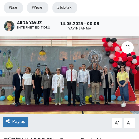
#Lise
#Proje
#Tübitak
SPOR
ARDA YAVUZ
14.05.2025 - 00:08
ULUSAL
İNTERNET EDITÖRÜ
YAYINLANMA
İLÇELERİMİZ
RESMİ İLAN
Paylaş
-
+
A
A