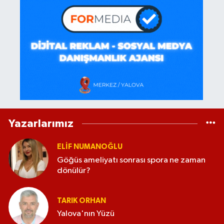
Yazarlarımız
ELİF NUMANOĞLU
Göğüs ameliyatı sonrası spora ne zaman
dönülür?
TARIK ORHAN
Yalova'nın Yüzü