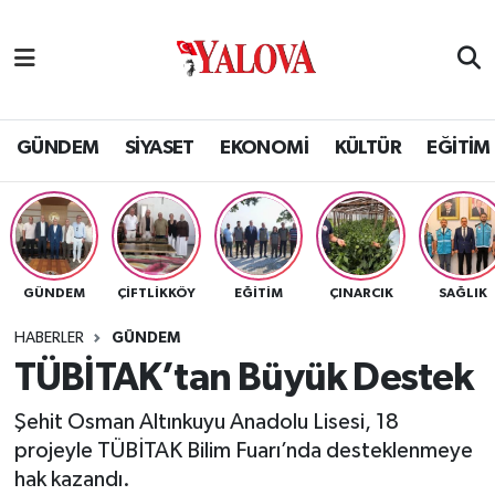
GÜNDEM
Yalova Nöbetçi Eczaneler
SİYASET
Yalova Hava Durumu
GÜNDEM
SİYASET
EKONOMİ
KÜLTÜR
EĞİTİM
EKONOMİ
Yalova Namaz Vakitleri
KÜLTÜR
Yalova Trafik Yoğunluk Haritası
GÜNDEM
ÇİFTLİKKÖY
EĞİTİM
ÇINARCIK
SAĞLIK
EĞİTİM
Puan Durumu ve Fikstür
HABERLER
GÜNDEM
BİLİM VE TEKNOLOJİ
Tüm Manşetler
TÜBİTAK’tan Büyük Destek
Şehit Osman Altınkuyu Anadolu Lisesi, 18
ASAYİŞ
Son Dakika Haberleri
projeyle TÜBİTAK Bilim Fuarı’nda desteklenmeye
hak kazandı.
SAĞLIK
Haber Arşivi