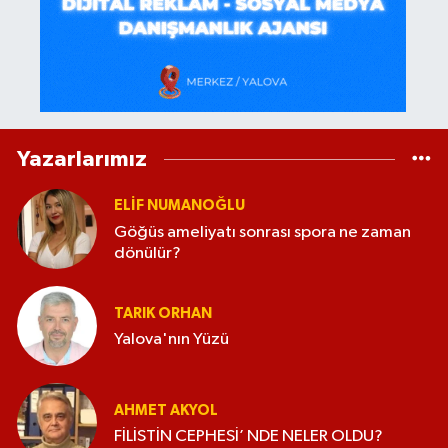
Yazarlarımız
ELİF NUMANOĞLU
Göğüs ameliyatı sonrası spora ne zaman
dönülür?
TARIK ORHAN
Yalova'nın Yüzü
AHMET AKYOL
FİLİSTİN CEPHESİ’ NDE NELER OLDU?