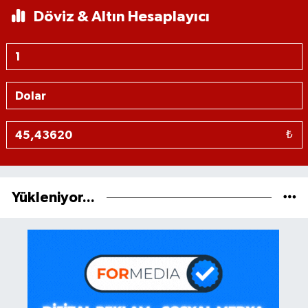
Döviz & Altın Hesaplayıcı
₺
Yükleniyor...