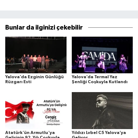
Bunlar da ilginizi çekebilir
Yalova’da Ezginin Günlüğü
Yalova’da Termal Yaz
Rüzgarı Esti
Şenliği Coşkuyla Kutlandı
Atatürk'ün Armutlu'ya
Yıldızı Lvbel C5 Yalova’ya
Gelişinin 92. Yılı Coşkuyla
Geliyor