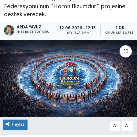
Federasyonu’nun “Horon Bizumdur” projesine
SPOR
destek verecek.
ULUSAL
ARDA YAVUZ
12.06.2026 - 12:15
1 DK
İNTERNET EDITÖRÜ
YAYINLANMA
OKUNMA SÜRESI
İLÇELERİMİZ
RESMİ İLAN
Paylaş
-
+
A
A