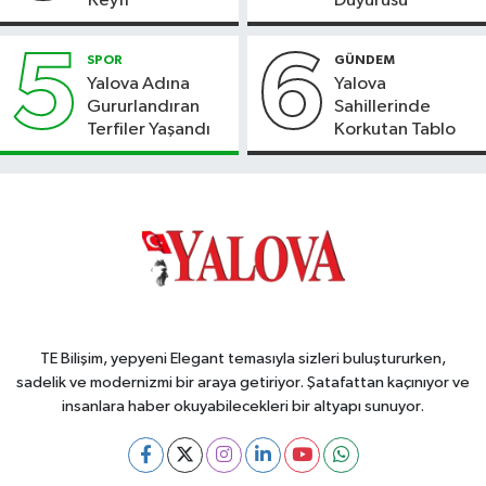
Keyfi
Duyurusu
5
6
SPOR
GÜNDEM
Yalova Adına
Yalova
Gururlandıran
Sahillerinde
Terfiler Yaşandı
Korkutan Tablo
TE Bilişim, yepyeni Elegant temasıyla sizleri buluştururken,
sadelik ve modernizmi bir araya getiriyor. Şatafattan kaçınıyor ve
insanlara haber okuyabilecekleri bir altyapı sunuyor.