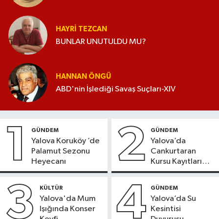
HAYRI TEZCAN
BUNLAR UNUTULDU MU?
HANNAN ÖNGÜ
ABD'nin İşlediği Savaş Suçları-XIV
1
2
GÜNDEM
GÜNDEM
Yalova Koruköy ’de
Yalova’da
Palamut Sezonu
Cankurtaran
Heyecanı
Kursu Kayıtları
Başladı
3
4
KÜLTÜR
GÜNDEM
Yalova'da Mum
Yalova’da Su
Işığında Konser
Kesintisi