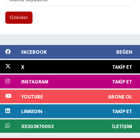
Gönder
FACEBOOK
BEĞEN
X
TAKIP ET
INSTAGRAM
TAKIP ET
YOUTUBE
ABONE OL
LINKEDIN
TAKIP ET
05303870003
İLETIŞIM