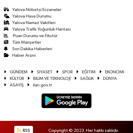
Yalova Nöbetçi Eczaneler
Yalova Hava Durumu
Yalova Namaz Vakitleri
Yalova Trafik Yoğunluk Haritası
Puan Durumu ve Fikstür
Tüm Manşetler
Son Dakika Haberleri
Haber Arşivi
GÜNDEM
SİYASET
SPOR
EĞİTİM
EKONOMİ
KÜLTÜR
BİLİM VE TEKNOLOJİ
SAĞLIK
DÜNYA
ASAYİŞ
ilan.gov.tr
RSS
Copyright © 2023. Her hakkı saklıdır.