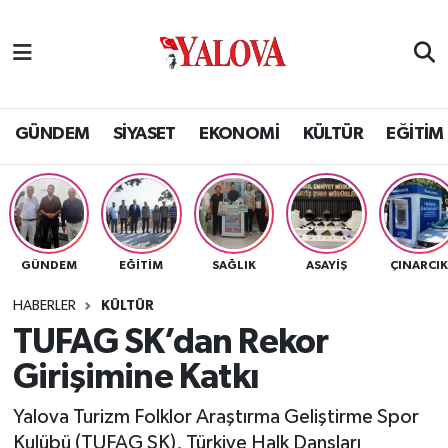
GÜNDEM
Yalova Nöbetçi Eczaneler
SİYASET
Yalova Hava Durumu
GÜNDEM
SİYASET
EKONOMİ
KÜLTÜR
EĞİTİM
EKONOMİ
Yalova Namaz Vakitleri
KÜLTÜR
Yalova Trafik Yoğunluk Haritası
GÜNDEM
EĞİTİM
SAĞLIK
ASAYİŞ
ÇINARCI
EĞİTİM
Puan Durumu ve Fikstür
HABERLER
KÜLTÜR
BİLİM VE TEKNOLOJİ
Tüm Manşetler
TUFAG SK’dan Rekor
Girişimine Katkı
ASAYİŞ
Son Dakika Haberleri
Yalova Turizm Folklor Araştırma Geliştirme Spor
SAĞLIK
Haber Arşivi
Kulübü (TUFAG SK), Türkiye Halk Dansları