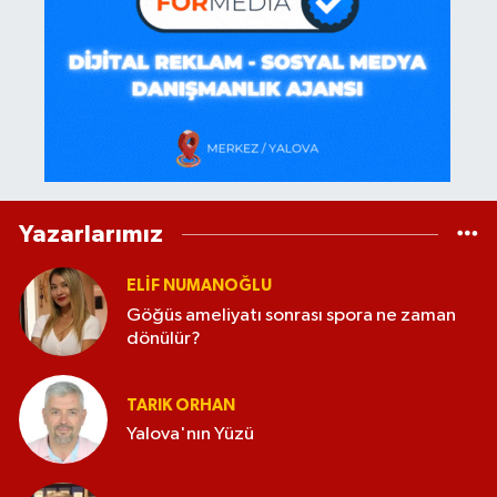
Yazarlarımız
ELİF NUMANOĞLU
Göğüs ameliyatı sonrası spora ne zaman
dönülür?
TARIK ORHAN
Yalova'nın Yüzü