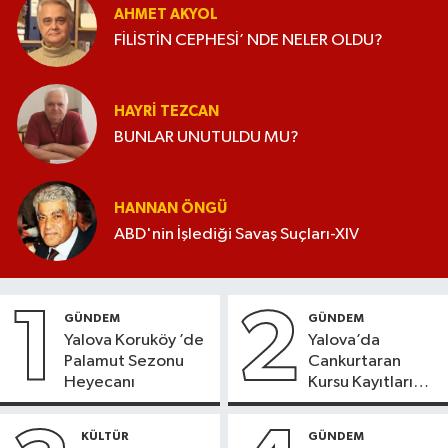
AHMET AKYOL
FİLİSTİN CEPHESİ’ NDE NELER OLDU?
HAYRI TEZCAN
BUNLAR UNUTULDU MU?
HANNAN ÖNGÜ
ABD'nin İşlediği Savaş Suçları-XIV
1
2
GÜNDEM
GÜNDEM
Yalova Koruköy ’de
Yalova’da
Palamut Sezonu
Cankurtaran
Heyecanı
Kursu Kayıtları
Başladı
KÜLTÜR
GÜNDEM