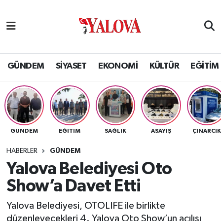
GÜNDEM
Yalova Nöbetçi Eczaneler
SİYASET
Yalova Hava Durumu
GÜNDEM
SİYASET
EKONOMİ
KÜLTÜR
EĞİTİM
EKONOMİ
Yalova Namaz Vakitleri
KÜLTÜR
Yalova Trafik Yoğunluk Haritası
GÜNDEM
EĞİTİM
SAĞLIK
ASAYİŞ
ÇINARCI
EĞİTİM
Puan Durumu ve Fikstür
HABERLER
GÜNDEM
BİLİM VE TEKNOLOJİ
Tüm Manşetler
Yalova Belediyesi Oto
Show’a Davet Etti
ASAYİŞ
Son Dakika Haberleri
Yalova Belediyesi, OTOLIFE ile birlikte
SAĞLIK
Haber Arşivi
düzenleyecekleri 4. Yalova Oto Show’un açılışı