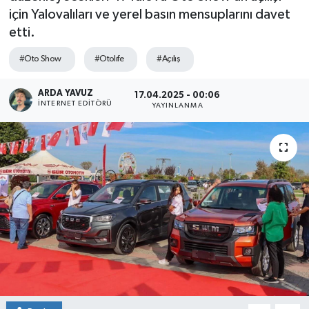
için Yalovalıları ve yerel basın mensuplarını davet
SPOR
etti.
ULUSAL
#Oto Show
#Otolıfe
#Açılış
İLÇELERİMİZ
ARDA YAVUZ
17.04.2025 - 00:06
İNTERNET EDITÖRÜ
YAYINLANMA
RESMİ İLAN