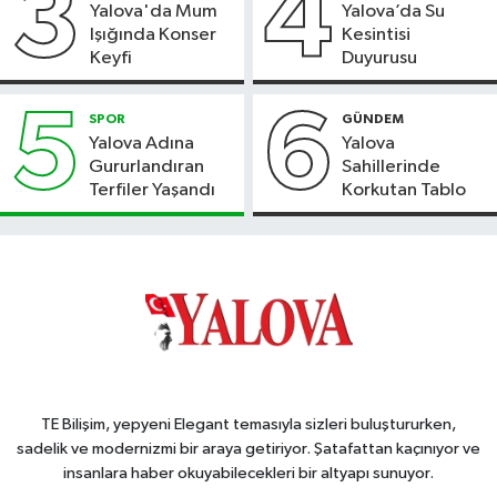
3
4
Yalova'da Mum
Yalova’da Su
Işığında Konser
Kesintisi
Keyfi
Duyurusu
5
6
SPOR
GÜNDEM
Yalova Adına
Yalova
Gururlandıran
Sahillerinde
Terfiler Yaşandı
Korkutan Tablo
TE Bilişim, yepyeni Elegant temasıyla sizleri buluştururken,
sadelik ve modernizmi bir araya getiriyor. Şatafattan kaçınıyor ve
insanlara haber okuyabilecekleri bir altyapı sunuyor.