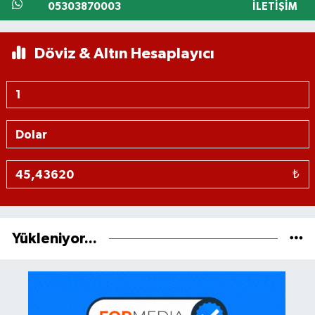
05303870003
İLETIŞIM
Döviz & Altın Hesaplayıcı
₺
Yükleniyor...