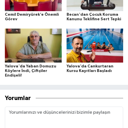
Cemil Demiryürek’e Önemli
Becan'dan Çocuk Koruma
Görev
Kanunu Teklifine Sert Tepki
Yalova'da Yaban Domuzu
Yalova’da Cankurtaran
Köylere İndi, Çiftçiler
Kursu Kayıtları Başladı
Endişeli!
Yorumlar