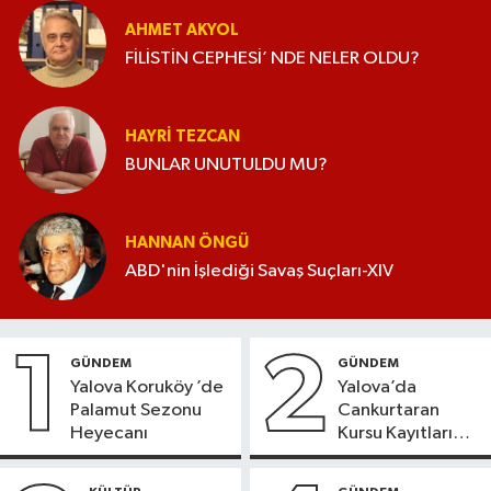
AHMET AKYOL
FİLİSTİN CEPHESİ’ NDE NELER OLDU?
HAYRI TEZCAN
BUNLAR UNUTULDU MU?
HANNAN ÖNGÜ
ABD'nin İşlediği Savaş Suçları-XIV
1
2
GÜNDEM
GÜNDEM
Yalova Koruköy ’de
Yalova’da
Palamut Sezonu
Cankurtaran
Heyecanı
Kursu Kayıtları
Başladı