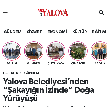
GÜNDEM
Yalova Nöbetçi Eczaneler
SİYASET
Yalova Hava Durumu
GÜNDEM
SİYASET
EKONOMİ
KÜLTÜR
EĞİTİM
EKONOMİ
Yalova Namaz Vakitleri
KÜLTÜR
Yalova Trafik Yoğunluk Haritası
EĞİTİM
GÜNDEM
ÇİFTLİKKÖY
ÇINARCIK
SAĞLIK
EĞİTİM
Puan Durumu ve Fikstür
HABERLER
GÜNDEM
BİLİM VE TEKNOLOJİ
Tüm Manşetler
Yalova Belediyesi’nden
“Şakayığın İzinde” Doğa
ASAYİŞ
Son Dakika Haberleri
Yürüyüşü
SAĞLIK
Haber Arşivi