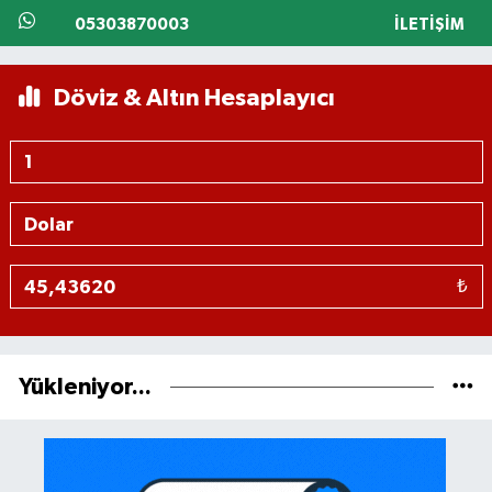
05303870003
İLETIŞIM
Döviz & Altın Hesaplayıcı
₺
Yükleniyor...