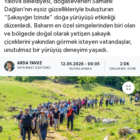
Yalova Belediyesi, doğaseverleri Samanlı
Dağları’nın eşsiz güzellikleriyle buluşturan
SPOR
“Şakayığın İzinde” doğa yürüyüşü etkinliği
düzenledi. Baharın en özel simgelerinden biri olan
ULUSAL
ve bölgede doğal olarak yetişen şakayık
çiçeklerini yakından görmek isteyen vatandaşlar,
İLÇELERİMİZ
unutulmaz bir yürüyüş deneyimi yaşadı.
RESMİ İLAN
ARDA YAVUZ
12.05.2026 - 00:05
2 DK
İNTERNET EDITÖRÜ
YAYINLANMA
OKUNMA SÜRESI