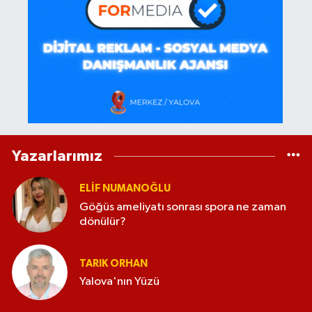
Yazarlarımız
ELİF NUMANOĞLU
Göğüs ameliyatı sonrası spora ne zaman
dönülür?
TARIK ORHAN
Yalova'nın Yüzü