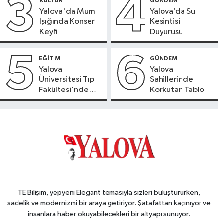
3
4
KÜLTÜR
GÜNDEM
Yalova'da Mum
Yalova’da Su
Işığında Konser
Kesintisi
Keyfi
Duyurusu
5
6
EĞİTİM
GÜNDEM
Yalova
Yalova
Üniversitesi Tıp
Sahillerinde
Fakültesi'nde
Korkutan Tablo
Yeni Dönem
TE Bilişim, yepyeni Elegant temasıyla sizleri buluştururken,
sadelik ve modernizmi bir araya getiriyor. Şatafattan kaçınıyor ve
insanlara haber okuyabilecekleri bir altyapı sunuyor.