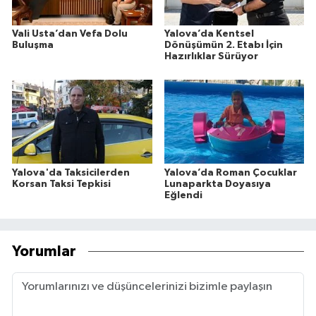
Vali Usta’dan Vefa Dolu
Yalova’da Kentsel
Buluşma
Dönüşümün 2. Etabı İçin
Hazırlıklar Sürüyor
Yalova'da Taksicilerden
Yalova’da Roman Çocuklar
Korsan Taksi Tepkisi
Lunaparkta Doyasıya
Eğlendi
Yorumlar