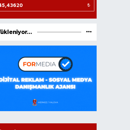
₺
ükleniyor...