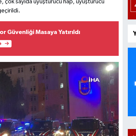
e, çok sayıda uyuşturucu hap, uyuşturucu
eçirildi.
or Güvenliği Masaya Yatırıldı
Y
e