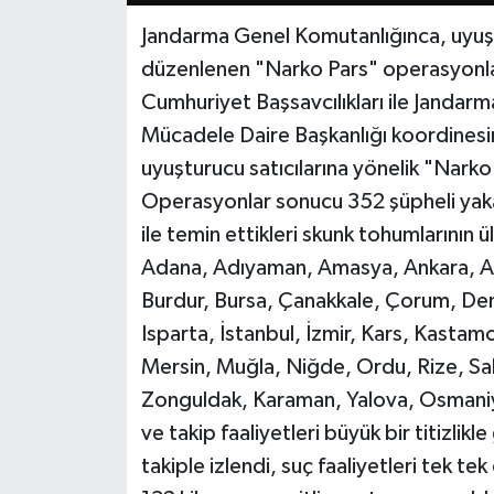
Jandarma Genel Komutanlığınca, uyuşt
düzenlenen "Narko Pars" operasyonlar
Cumhuriyet Başsavcılıkları ile Jandar
Mücadele Daire Başkanlığı koordinesi
uyuşturucu satıcılarına yönelik "Nark
Operasyonlar sonucu 352 şüpheli yakal
ile temin ettikleri skunk tohumlarının ül
Adana, Adıyaman, Amasya, Ankara, Anta
Burdur, Bursa, Çanakkale, Çorum, Deniz
Isparta, İstanbul, İzmir, Kars, Kasta
Mersin, Muğla, Niğde, Ordu, Rize, Sa
Zonguldak, Karaman, Yalova, Osmaniye 
ve takip faaliyetleri büyük bir titizlikle
takiple izlendi, suç faaliyetleri tek t