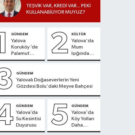
TEŞVİK VAR, KREDİ VAR... PEKİ
KULLANABİLİYOR MUYUZ?
1
2
GÜNDEM
KÜLTÜR
Yalova
Yalova'da
Koruköy ’de
Mum
Palamut
Işığında
Sezonu
Konser
Heyecanı
Keyfi
3
GÜNDEM
Yalovalı Doğaseverlerin Yeni
Gözdesi Bolu'daki Meyve Bahçesi
4
5
GÜNDEM
GÜNDEM
Yalova’da
Yalova'da
Su Kesintisi
Köy Yolları
Duyurusu
Daha
Güvenli