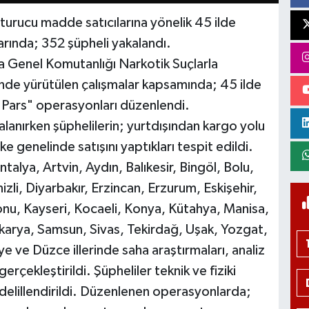
urucu madde satıcılarına yönelik 45 ilde
ında; 352 şüpheli yakalandı.
ma Genel Komutanlığı Narkotik Suçlarla
nde yürütülen çalışmalar kapsamında; 45 ilde
o Pars" operasyonları düzenlendi.
anırken şüphelilerin; yurtdışından kargo yolu
ke genelinde satışını yaptıkları tespit edildi.
lya, Artvin, Aydın, Balıkesir, Bingöl, Bolu,
li, Diyarbakır, Erzincan, Erzurum, Eskişehir,
monu, Kayseri, Kocaeli, Konya, Kütahya, Manisa,
karya, Samsun, Sivas, Tekirdağ, Uşak, Yozgat,
ve Düzce illerinde saha araştırmaları, analiz
 gerçekleştirildi. Şüpheliler teknik ve fiziki
ek delillendirildi. Düzenlenen operasyonlarda;