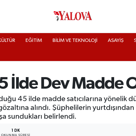
KÜLTÜR
EĞİTİM
BİLİM VE TEKNOLOJİ
ASAYİŞ
45 İlde Dev Madde
duğu 45 ilde madde satıcılarına yönelik 
zaltına alındı. Şüphelilerin yurtdışından 
şa sundukları belirlendi.
1 DK
OKUNMA SÜRESI