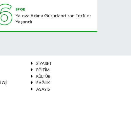
Hale
6
Geliyor
SPOR
Yalova Adına Gururlandıran Terfiler
Yaşandı
SİYASET
EĞİTİM
KÜLTÜR
LOJİ
SAĞLIK
ASAYİŞ