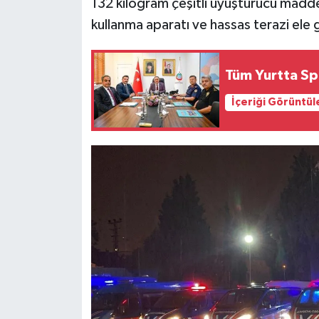
132 kilogram çeşitli uyuşturucu madd
kullanma aparatı ve hassas terazi ele g
Tüm Yurtta Sp
İçeriği Görüntül