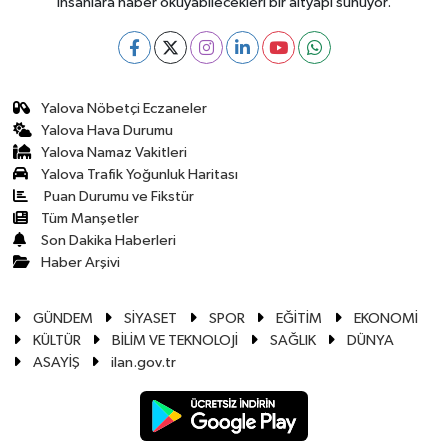
insanlara haber okuyabilecekleri bir altyapı sunuyor.
Yalova Nöbetçi Eczaneler
Yalova Hava Durumu
Yalova Namaz Vakitleri
Yalova Trafik Yoğunluk Haritası
Puan Durumu ve Fikstür
Tüm Manşetler
Son Dakika Haberleri
Haber Arşivi
GÜNDEM
SİYASET
SPOR
EĞİTİM
EKONOMİ
KÜLTÜR
BİLİM VE TEKNOLOJİ
SAĞLIK
DÜNYA
ASAYİŞ
ilan.gov.tr