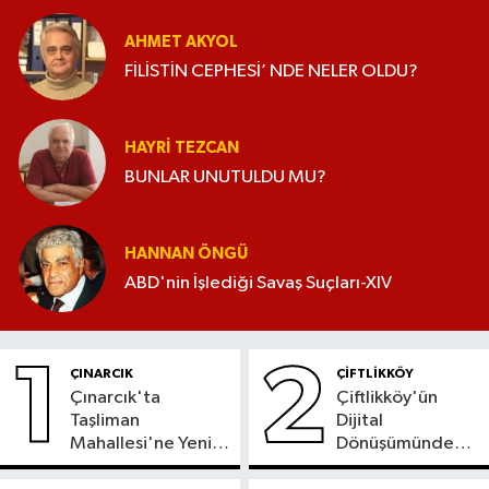
AHMET AKYOL
FİLİSTİN CEPHESİ’ NDE NELER OLDU?
HAYRI TEZCAN
BUNLAR UNUTULDU MU?
HANNAN ÖNGÜ
ABD'nin İşlediği Savaş Suçları-XIV
1
2
ÇINARCIK
ÇİFTLİKKÖY
Çınarcık'ta
Çiftlikköy'ün
Taşliman
Dijital
Mahallesi'ne Yeni
Dönüşümünde
Ortak ATM
Yeni Dönem