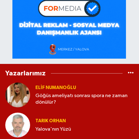
Yazarlarımız
ELİF NUMANOĞLU
Göğüs ameliyatı sonrası spora ne zaman
dönülür?
TARIK ORHAN
Yalova'nın Yüzü