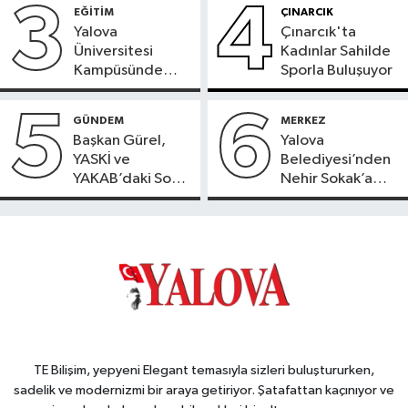
Hizmete Girdi
Başladı
3
4
EĞİTİM
ÇINARCIK
Yalova
Çınarcık'ta
Üniversitesi
Kadınlar Sahilde
Kampüsünde
Sporla Buluşuyor
Doğaya Sülün
Salındı
5
6
GÜNDEM
MERKEZ
Başkan Gürel,
Yalova
YASKİ ve
Belediyesi’nden
YAKAB’daki Son
Nehir Sokak’a
Durumu Açıkladı
Konforlu Dokunuş
TE Bilişim, yepyeni Elegant temasıyla sizleri buluştururken,
sadelik ve modernizmi bir araya getiriyor. Şatafattan kaçınıyor ve