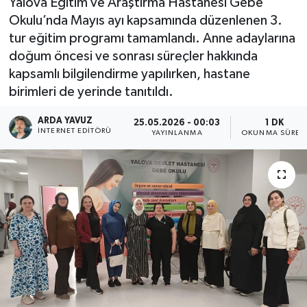
Yalova Eğitim ve Araştırma Hastanesi Gebe
Okulu’nda Mayıs ayı kapsamında düzenlenen 3.
SPOR
tur eğitim programı tamamlandı. Anne adaylarına
doğum öncesi ve sonrası süreçler hakkında
ULUSAL
kapsamlı bilgilendirme yapılırken, hastane
birimleri de yerinde tanıtıldı.
İLÇELERİMİZ
ARDA YAVUZ
25.05.2026 - 00:03
1 DK
RESMİ İLAN
İNTERNET EDITÖRÜ
YAYINLANMA
OKUNMA SÜRES