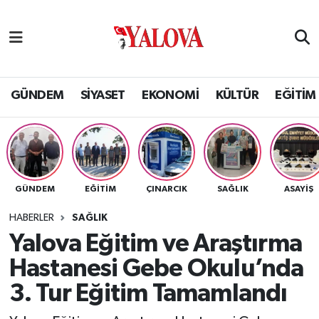
GÜNDEM
Yalova Nöbetçi Eczaneler
SİYASET
Yalova Hava Durumu
GÜNDEM
SİYASET
EKONOMİ
KÜLTÜR
EĞİTİM
EKONOMİ
Yalova Namaz Vakitleri
KÜLTÜR
Yalova Trafik Yoğunluk Haritası
GÜNDEM
EĞİTİM
ÇINARCIK
SAĞLIK
ASAYİŞ
EĞİTİM
Puan Durumu ve Fikstür
HABERLER
SAĞLIK
BİLİM VE TEKNOLOJİ
Tüm Manşetler
Yalova Eğitim ve Araştırma
Hastanesi Gebe Okulu’nda
ASAYİŞ
Son Dakika Haberleri
3. Tur Eğitim Tamamlandı
SAĞLIK
Haber Arşivi