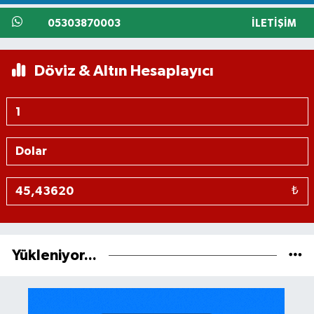
05303870003
İLETIŞIM
Döviz & Altın Hesaplayıcı
₺
Yükleniyor...