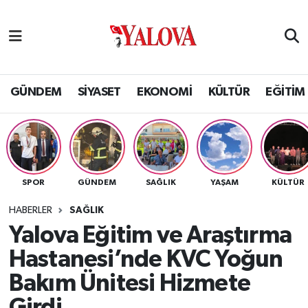
GÜNDEM
Yalova Nöbetçi Eczaneler
SİYASET
Yalova Hava Durumu
GÜNDEM
SİYASET
EKONOMİ
KÜLTÜR
EĞİTİM
EKONOMİ
Yalova Namaz Vakitleri
KÜLTÜR
Yalova Trafik Yoğunluk Haritası
SPOR
GÜNDEM
SAĞLIK
YAŞAM
KÜLTÜR
EĞİTİM
Puan Durumu ve Fikstür
HABERLER
SAĞLIK
BİLİM VE TEKNOLOJİ
Tüm Manşetler
Yalova Eğitim ve Araştırma
Hastanesi’nde KVC Yoğun
ASAYİŞ
Son Dakika Haberleri
Bakım Ünitesi Hizmete
SAĞLIK
Haber Arşivi
Girdi