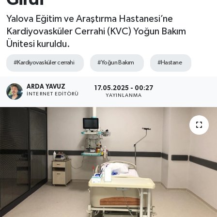
SPOR
Yalova Eğitim ve Araştırma Hastanesi’ne
Kardiyovasküler Cerrahi (KVC) Yoğun Bakım
ULUSAL
Ünitesi kuruldu.
#Kardiyovasküler cerrahi
#Yoğun Bakım
#Hastane
İLÇELERİMİZ
ARDA YAVUZ
17.05.2025 - 00:27
RESMİ İLAN
İNTERNET EDITÖRÜ
YAYINLANMA