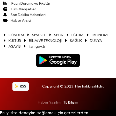
Puan Durumu ve Fikstür
Tüm Manşetler
Son Dakika Haberleri
Haber Arşivi
GÜNDEM
SİYASET
SPOR
EĞİTİM
EKONOMİ
KÜLTÜR
BİLİM VE TEKNOLOJİ
SAĞLIK
DÜNYA
ASAYİŞ
ilan.gov.tr
RSS
Copyright © 2023. Her hakkı saklıdır.
Haber Yazılımı:
TE Bilişim
En iyi site deneyimi sağlamak için çerezlerden