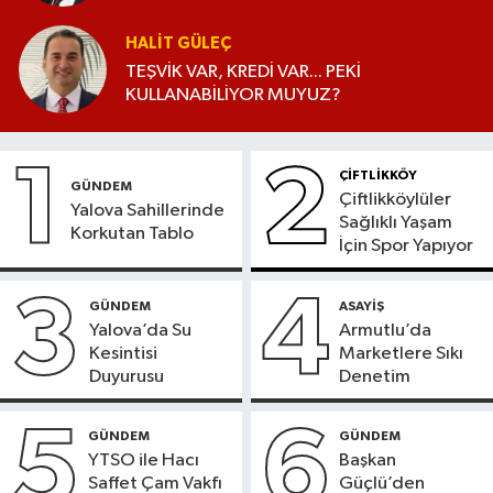
HALIT GÜLEÇ
TEŞVİK VAR, KREDİ VAR... PEKİ
KULLANABİLİYOR MUYUZ?
1
2
ÇİFTLİKKÖY
GÜNDEM
Çiftlikköylüler
Yalova Sahillerinde
Sağlıklı Yaşam
Korkutan Tablo
İçin Spor Yapıyor
3
4
GÜNDEM
ASAYİŞ
Yalova’da Su
Armutlu’da
Kesintisi
Marketlere Sıkı
Duyurusu
Denetim
5
6
GÜNDEM
GÜNDEM
YTSO ile Hacı
Başkan
Saffet Çam Vakfı
Güçlü’den