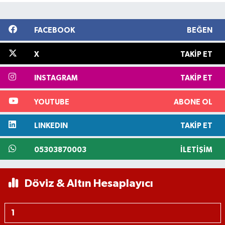
FACEBOOK
BEĞEN
X
TAKIP ET
INSTAGRAM
TAKIP ET
YOUTUBE
ABONE OL
LINKEDIN
TAKIP ET
05303870003
İLETIŞIM
Döviz & Altın Hesaplayıcı