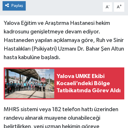
Paylaş
-
+
A
A
Yalova Eğitim ve Araştırma Hastanesi hekim
kadrosunu genişletmeye devam ediyor.
Hastaneden yapılan açıklamaya göre, Ruh ve Sinir
Hastalıkları (Psikiyatri) Uzmanı Dr. Bahar Şen Altun
hasta kabulüne başladı.
Yalova UMKE Ekibi
Kocaeli’ndeki Bölge
Tatbikatında Görev Aldı
MHRS sistemi veya 182 telefon hattı üzerinden
randevu alınarak muayene olunabileceği
belirtilirken, yeni uzman hekimin göreve