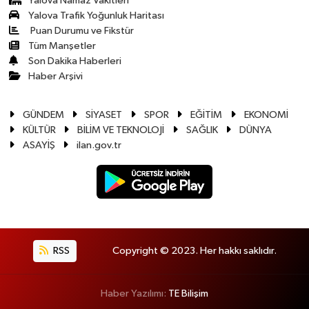
Yalova Namaz Vakitleri
Yalova Trafik Yoğunluk Haritası
Puan Durumu ve Fikstür
Tüm Manşetler
Son Dakika Haberleri
Haber Arşivi
GÜNDEM
SİYASET
SPOR
EĞİTİM
EKONOMİ
KÜLTÜR
BİLİM VE TEKNOLOJİ
SAĞLIK
DÜNYA
ASAYİŞ
ilan.gov.tr
RSS
Copyright © 2023. Her hakkı saklıdır.
Haber Yazılımı:
TE Bilişim