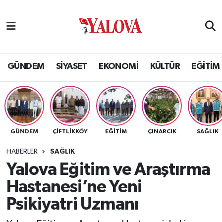
GÜNDEM
Yalova Nöbetçi Eczaneler
SİYASET
Yalova Hava Durumu
GÜNDEM
SİYASET
EKONOMİ
KÜLTÜR
EĞİTİM
EKONOMİ
Yalova Namaz Vakitleri
KÜLTÜR
Yalova Trafik Yoğunluk Haritası
GÜNDEM
ÇİFTLİKKÖY
EĞİTİM
ÇINARCIK
SAĞLIK
EĞİTİM
Puan Durumu ve Fikstür
HABERLER
SAĞLIK
BİLİM VE TEKNOLOJİ
Tüm Manşetler
Yalova Eğitim ve Araştırma
Hastanesi’ne Yeni
ASAYİŞ
Son Dakika Haberleri
Psikiyatri Uzmanı
SAĞLIK
Haber Arşivi