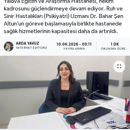
Yalova Eğitim ve Araştırma Hastanesi, hekim
kadrosunu güçlendirmeye devam ediyor. Ruh ve
SPOR
Sinir Hastalıkları (Psikiyatri) Uzmanı Dr. Bahar Şen
Altun’un göreve başlamasıyla birlikte hastanede
ULUSAL
sağlık hizmetlerinin kapasitesi daha da artırıldı.
İLÇELERİMİZ
ARDA YAVUZ
10.06.2026 - 00:11
1 DK
İNTERNET EDITÖRÜ
YAYINLANMA
OKUNMA SÜRESI
RESMİ İLAN