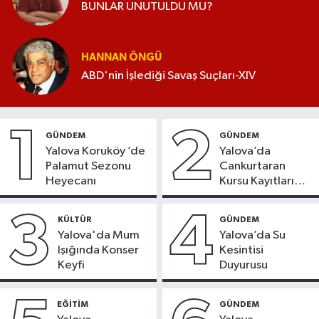
BUNLAR UNUTULDU MU?
HANNAN ÖNGÜ
ABD'nin İşlediği Savaş Suçları-XIV
1
2
GÜNDEM
GÜNDEM
Yalova Koruköy ’de
Yalova’da
Palamut Sezonu
Cankurtaran
Heyecanı
Kursu Kayıtları
Başladı
3
4
KÜLTÜR
GÜNDEM
Yalova'da Mum
Yalova’da Su
Işığında Konser
Kesintisi
Keyfi
Duyurusu
EĞİTİM
GÜNDEM