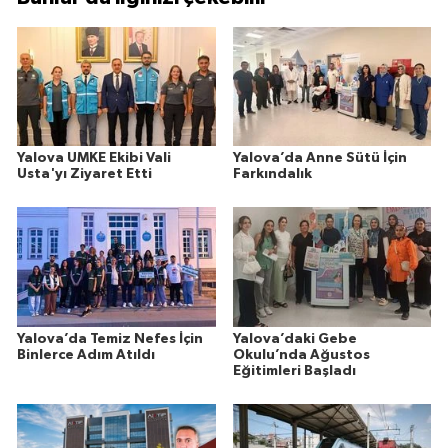
Yalova UMKE Ekibi Vali
Yalova’da Anne Sütü İçin
Usta'yı Ziyaret Etti
Farkındalık
Yalova’da Temiz Nefes İçin
Yalova’daki Gebe
Binlerce Adım Atıldı
Okulu’nda Ağustos
Eğitimleri Başladı