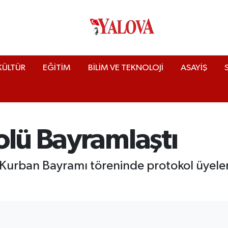
KÜLTÜR
EĞİTİM
BİLİM VE TEKNOLOJİ
ASAYİŞ
olü Bayramlaştı
 Kurban Bayramı töreninde protokol üyeleri