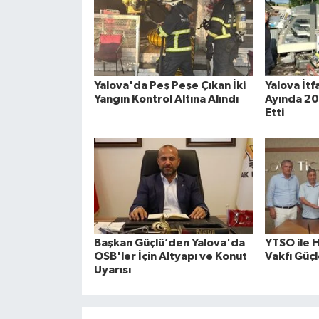
Yalova'da Peş Peşe Çıkan İki
Yalova İt
Yangın Kontrol Altına Alındı
Ayında 20
Etti
Başkan Güçlü’den Yalova'da
YTSO ile 
OSB'ler İçin Altyapı ve Konut
Vakfı Güçl
Uyarısı