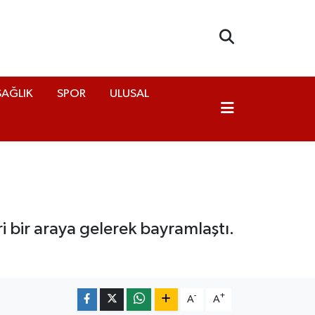
SAĞLIK
SPOR
ULUSAL
 bir araya gelerek bayramlaştı.
-
+
A
A