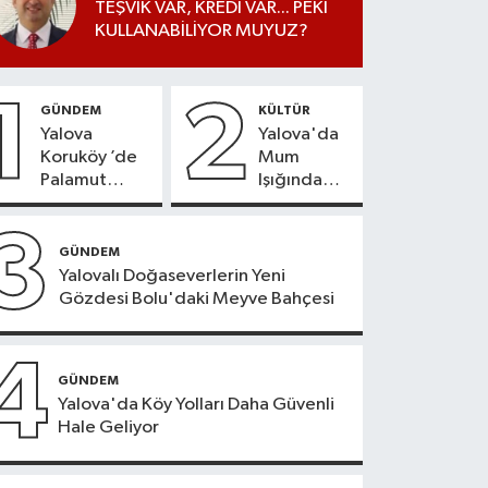
TEŞVİK VAR, KREDİ VAR... PEKİ
KULLANABİLİYOR MUYUZ?
1
2
GÜNDEM
KÜLTÜR
Yalova
Yalova'da
Koruköy ’de
Mum
Palamut
Işığında
Sezonu
Konser
Heyecanı
Keyfi
3
GÜNDEM
Yalovalı Doğaseverlerin Yeni
Gözdesi Bolu'daki Meyve Bahçesi
4
GÜNDEM
Yalova'da Köy Yolları Daha Güvenli
Hale Geliyor