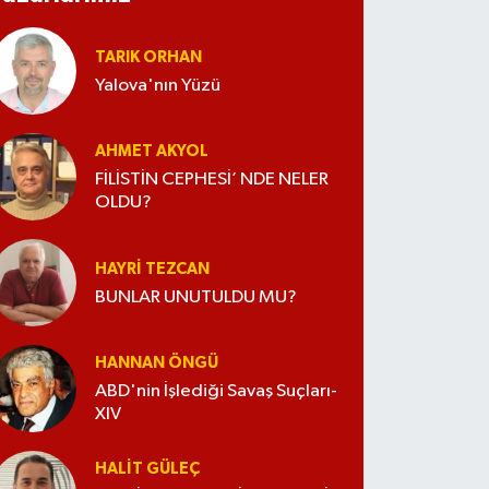
TARIK ORHAN
Yalova'nın Yüzü
AHMET AKYOL
FİLİSTİN CEPHESİ’ NDE NELER
OLDU?
HAYRI TEZCAN
BUNLAR UNUTULDU MU?
HANNAN ÖNGÜ
ABD'nin İşlediği Savaş Suçları-
XIV
HALIT GÜLEÇ