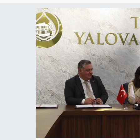
SPOR
ULUSAL
İLÇELERİMİZ
RESMİ İLAN