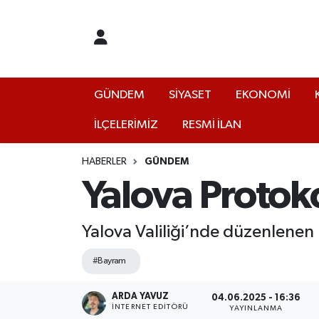
GÜNDEM
Yalova Nöbetçi Eczaneler
SİYASET
Yalova Hava Durumu
GÜNDEM
SİYASET
EKONOMİ
İLÇELERİMİZ
RESMİ İLAN
EKONOMİ
Yalova Namaz Vakitleri
KÜLTÜR
Yalova Trafik Yoğunluk Haritası
HABERLER
GÜNDEM
Yalova Protok
EĞİTİM
Puan Durumu ve Fikstür
Yalova Valiliği’nde düzenlenen
BİLİM VE TEKNOLOJİ
Tüm Manşetler
#Bayram
ASAYİŞ
Son Dakika Haberleri
ARDA YAVUZ
04.06.2025 - 16:36
SAĞLIK
Haber Arşivi
İNTERNET EDITÖRÜ
YAYINLANMA