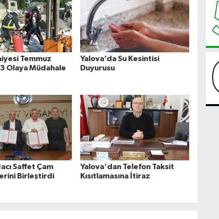
faiyesi Temmuz
Yalova’da Su Kesintisi
3 Olaya Müdahale
Duyurusu
Hacı Saffet Çam
Yalova'dan Telefon Taksit
erini Birleştirdi
Kısıtlamasına İtiraz