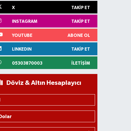
X
TAKIP ET
INSTAGRAM
TAKIP ET
YOUTUBE
ABONE OL
LINKEDIN
TAKIP ET
05303870003
İLETIŞIM
Döviz & Altın Hesaplayıcı