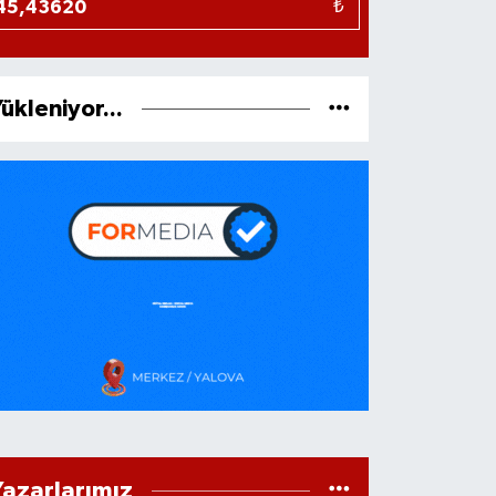
₺
ükleniyor...
Yazarlarımız