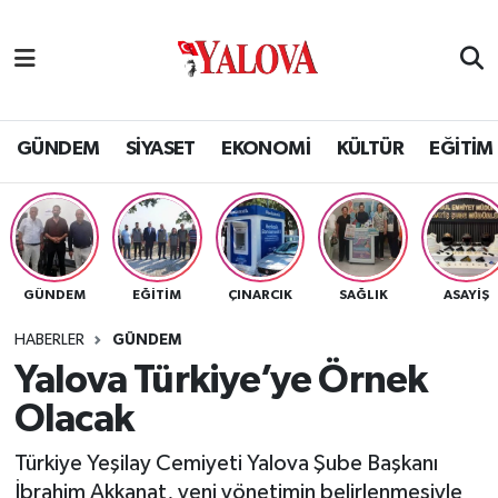
GÜNDEM
Yalova Nöbetçi Eczaneler
SİYASET
Yalova Hava Durumu
GÜNDEM
SİYASET
EKONOMİ
KÜLTÜR
EĞİTİM
EKONOMİ
Yalova Namaz Vakitleri
KÜLTÜR
Yalova Trafik Yoğunluk Haritası
GÜNDEM
EĞİTİM
ÇINARCIK
SAĞLIK
ASAYİŞ
EĞİTİM
Puan Durumu ve Fikstür
HABERLER
GÜNDEM
BİLİM VE TEKNOLOJİ
Tüm Manşetler
Yalova Türkiye’ye Örnek
Olacak
ASAYİŞ
Son Dakika Haberleri
Türkiye Yeşilay Cemiyeti Yalova Şube Başkanı
SAĞLIK
Haber Arşivi
İbrahim Akkanat, yeni yönetimin belirlenmesiyle