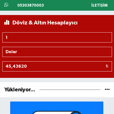
05303870003
İLETIŞIM
Döviz & Altın Hesaplayıcı
₺
Yükleniyor...