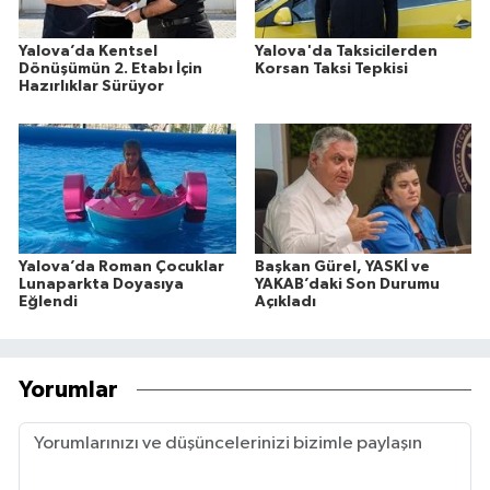
Yalova’da Kentsel
Yalova'da Taksicilerden
Dönüşümün 2. Etabı İçin
Korsan Taksi Tepkisi
Hazırlıklar Sürüyor
Yalova’da Roman Çocuklar
Başkan Gürel, YASKİ ve
Lunaparkta Doyasıya
YAKAB’daki Son Durumu
Eğlendi
Açıkladı
Yorumlar