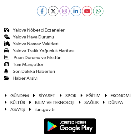
Yalova Nöbetçi Eczaneler
Yalova Hava Durumu
Yalova Namaz Vakitleri
Yalova Trafik Yoğunluk Haritası
Puan Durumu ve Fikstür
Tüm Manşetler
Son Dakika Haberleri
Haber Arşivi
GÜNDEM
SİYASET
SPOR
EĞİTİM
EKONOMİ
KÜLTÜR
BİLİM VE TEKNOLOJİ
SAĞLIK
DÜNYA
ASAYİŞ
ilan.gov.tr