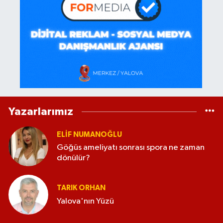
Yazarlarımız
ELİF NUMANOĞLU
Göğüs ameliyatı sonrası spora ne zaman
dönülür?
TARIK ORHAN
Yalova'nın Yüzü