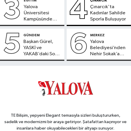
3
4
EĞİTİM
ÇINARCIK
Yalova
Çınarcık'ta
Üniversitesi
Kadınlar Sahilde
Kampüsünde
Sporla Buluşuyor
Doğaya Sülün
Salındı
5
6
GÜNDEM
MERKEZ
Başkan Gürel,
Yalova
YASKİ ve
Belediyesi’nden
YAKAB’daki Son
Nehir Sokak’a
Durumu Açıkladı
Konforlu Dokunuş
TE Bilişim, yepyeni Elegant temasıyla sizleri buluştururken,
sadelik ve modernizmi bir araya getiriyor. Şatafattan kaçınıyor ve
insanlara haber okuyabilecekleri bir altyapı sunuyor.