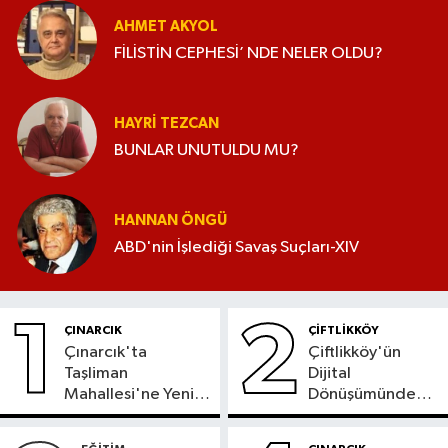
AHMET AKYOL
FİLİSTİN CEPHESİ’ NDE NELER OLDU?
HAYRI TEZCAN
BUNLAR UNUTULDU MU?
HANNAN ÖNGÜ
ABD'nin İşlediği Savaş Suçları-XIV
1
2
ÇINARCIK
ÇİFTLİKKÖY
Çınarcık'ta
Çiftlikköy'ün
Taşliman
Dijital
Mahallesi'ne Yeni
Dönüşümünde
Ortak ATM
Yeni Dönem
Hizmete Girdi
Başladı