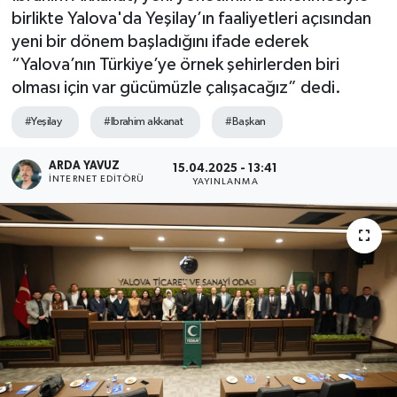
birlikte Yalova'da Yeşilay’ın faaliyetleri açısından
SPOR
yeni bir dönem başladığını ifade ederek
“Yalova’nın Türkiye’ye örnek şehirlerden biri
ULUSAL
olması için var gücümüzle çalışacağız” dedi.
İLÇELERİMİZ
#Yeşilay
#Ibrahim akkanat
#Başkan
RESMİ İLAN
ARDA YAVUZ
15.04.2025 - 13:41
İNTERNET EDITÖRÜ
YAYINLANMA