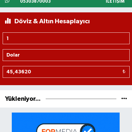
05303870003
İLETIŞIM
Döviz & Altın Hesaplayıcı
₺
Yükleniyor...