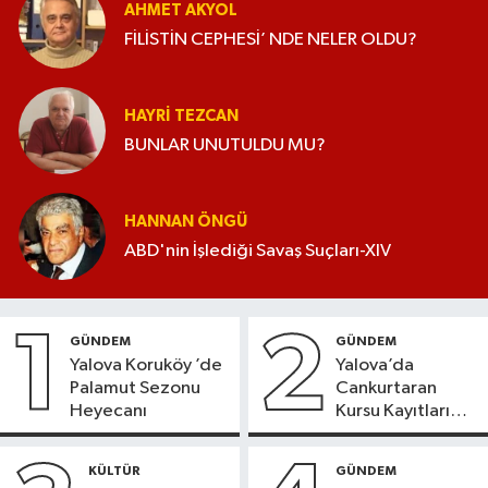
AHMET AKYOL
FİLİSTİN CEPHESİ’ NDE NELER OLDU?
HAYRI TEZCAN
BUNLAR UNUTULDU MU?
HANNAN ÖNGÜ
ABD'nin İşlediği Savaş Suçları-XIV
1
2
GÜNDEM
GÜNDEM
Yalova Koruköy ’de
Yalova’da
Palamut Sezonu
Cankurtaran
Heyecanı
Kursu Kayıtları
Başladı
KÜLTÜR
GÜNDEM