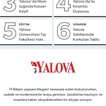
3
4
Yalova'da Mum
Yalova’da Su
Işığında Konser
Kesintisi
Keyfi
Duyurusu
5
6
EĞİTİM
GÜNDEM
Yalova
Yalova
Üniversitesi Tıp
Sahillerinde
Fakültesi'nde
Korkutan Tablo
Yeni Dönem
TE Bilişim, yepyeni Elegant temasıyla sizleri buluştururken,
sadelik ve modernizmi bir araya getiriyor. Şatafattan kaçınıyor ve
insanlara haber okuyabilecekleri bir altyapı sunuyor.