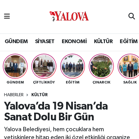
GÜNDEM
Yalova Nöbetçi Eczaneler
SİYASET
Yalova Hava Durumu
GÜNDEM
SİYASET
EKONOMİ
KÜLTÜR
EĞİTİM
EKONOMİ
Yalova Namaz Vakitleri
KÜLTÜR
Yalova Trafik Yoğunluk Haritası
GÜNDEM
ÇİFTLİKKÖY
EĞİTİM
ÇINARCIK
SAĞLIK
EĞİTİM
Puan Durumu ve Fikstür
HABERLER
KÜLTÜR
BİLİM VE TEKNOLOJİ
Tüm Manşetler
Yalova’da 19 Nisan’da
Sanat Dolu Bir Gün
ASAYİŞ
Son Dakika Haberleri
Yalova Belediyesi, hem çocuklara hem
SAĞLIK
Haber Arşivi
yetişkinlere hitap eden iki özel etkinliği organize