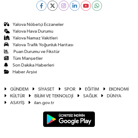
Yalova Nöbetçi Eczaneler
Yalova Hava Durumu
Yalova Namaz Vakitleri
Yalova Trafik Yoğunluk Haritası
Puan Durumu ve Fikstür
Tüm Manşetler
Son Dakika Haberleri
Haber Arşivi
GÜNDEM
SİYASET
SPOR
EĞİTİM
EKONOMİ
KÜLTÜR
BİLİM VE TEKNOLOJİ
SAĞLIK
DÜNYA
ASAYİŞ
ilan.gov.tr