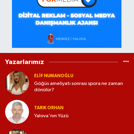
Yazarlarımız
ELİF NUMANOĞLU
Göğüs ameliyatı sonrası spora ne zaman
dönülür?
TARIK ORHAN
Yalova'nın Yüzü