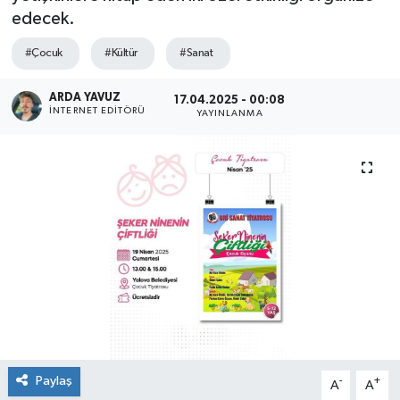
edecek.
SPOR
#Çocuk
#Kültür
#Sanat
ULUSAL
ARDA YAVUZ
17.04.2025 - 00:08
İNTERNET EDITÖRÜ
YAYINLANMA
İLÇELERİMİZ
RESMİ İLAN
Paylaş
-
+
A
A