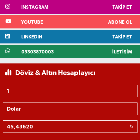
INSTAGRAM
TAKIP ET
YOUTUBE
ABONE OL
LINKEDIN
TAKIP ET
05303870003
İLETIŞIM
Döviz & Altın Hesaplayıcı
₺