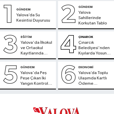
1
2
GÜNDEM
GÜNDEM
Yalova
Yalova’da Su
Sahillerinde
Kesintisi Duyurusu
Korkutan Tablo
3
4
EĞİTİM
ÇINARCIK
Yalova'da İlkokul
Çınarcık
ve Ortaokul
Belediyesi'nden
Kayıtlarında
Kıyılarda Yosun
Adres
Temizliği
Doğrulama
5
6
GÜNDEM
EKONOMİ
Süreci Başladı
Yalova'da Peş
Yalova’da Toplu
Peşe Çıkan İki
Ulaşımda Kartlı
Yangın Kontrol
Ödeme
Altına Alındı
Beklentisi