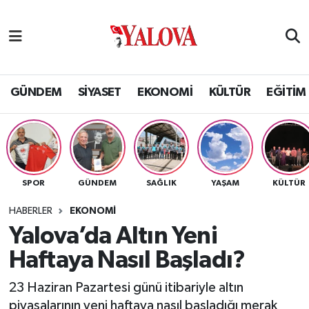
GÜNDEM
Yalova Nöbetçi Eczaneler
SİYASET
Yalova Hava Durumu
GÜNDEM
SİYASET
EKONOMİ
KÜLTÜR
EĞİTİM
EKONOMİ
Yalova Namaz Vakitleri
KÜLTÜR
Yalova Trafik Yoğunluk Haritası
SPOR
GÜNDEM
SAĞLIK
YAŞAM
KÜLTÜR
EĞİTİM
Puan Durumu ve Fikstür
HABERLER
EKONOMİ
BİLİM VE TEKNOLOJİ
Tüm Manşetler
Yalova’da Altın Yeni
Haftaya Nasıl Başladı?
ASAYİŞ
Son Dakika Haberleri
23 Haziran Pazartesi günü itibariyle altın
SAĞLIK
Haber Arşivi
piyasalarının yeni haftaya nasıl başladığı merak