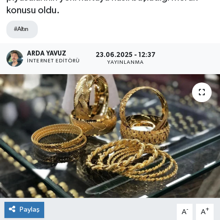
konusu oldu.
SPOR
#Altın
ULUSAL
ARDA YAVUZ
23.06.2025 - 12:37
İNTERNET EDITÖRÜ
YAYINLANMA
İLÇELERİMİZ
RESMİ İLAN
Paylaş
-
+
A
A