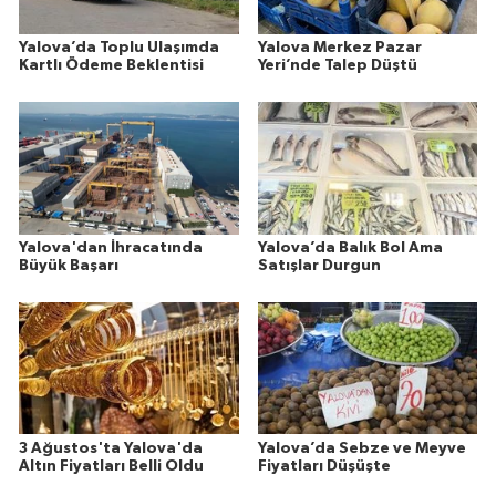
Yalova’da Toplu Ulaşımda
Yalova Merkez Pazar
Kartlı Ödeme Beklentisi
Yeri’nde Talep Düştü
Yalova'dan İhracatında
Yalova’da Balık Bol Ama
Büyük Başarı
Satışlar Durgun
3 Ağustos'ta Yalova'da
Yalova’da Sebze ve Meyve
Altın Fiyatları Belli Oldu
Fiyatları Düşüşte