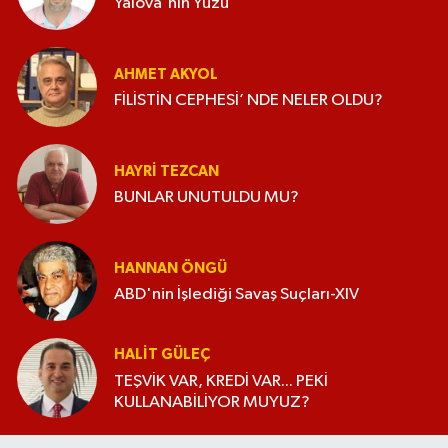
Yalova'nın Yüzü
AHMET AKYOL
FİLİSTİN CEPHESİ’ NDE NELER OLDU?
HAYRI TEZCAN
BUNLAR UNUTULDU MU?
HANNAN ÖNGÜ
ABD'nin İşlediği Savaş Suçları-XIV
HALIT GÜLEÇ
TEŞVİK VAR, KREDİ VAR... PEKİ
KULLANABİLİYOR MUYUZ?