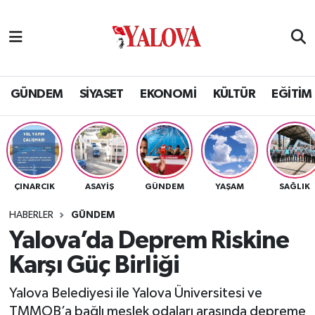
GÜNDEM
Yalova Nöbetçi Eczaneler
SİYASET
Yalova Hava Durumu
GÜNDEM
SİYASET
EKONOMİ
KÜLTÜR
EĞİTİM
EKONOMİ
Yalova Namaz Vakitleri
KÜLTÜR
Yalova Trafik Yoğunluk Haritası
ÇINARCIK
ASAYİŞ
GÜNDEM
YAŞAM
SAĞLIK
EĞİTİM
Puan Durumu ve Fikstür
HABERLER
GÜNDEM
BİLİM VE TEKNOLOJİ
Tüm Manşetler
Yalova’da Deprem Riskine
Karşı Güç Birliği
ASAYİŞ
Son Dakika Haberleri
Yalova Belediyesi ile Yalova Üniversitesi ve
SAĞLIK
Haber Arşivi
TMMOB’a bağlı meslek odaları arasında depreme