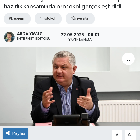
hazırlık kapsamında protokol gerçekleştirildi.
SPOR
#Deprem
#Protokol
#Üniversite
ULUSAL
ARDA YAVUZ
22.05.2025 - 00:01
İNTERNET EDITÖRÜ
YAYINLANMA
İLÇELERİMİZ
RESMİ İLAN
Paylaş
-
+
A
A