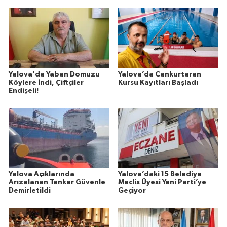
Yalova'da Yaban Domuzu
Yalova’da Cankurtaran
Köylere İndi, Çiftçiler
Kursu Kayıtları Başladı
Endişeli!
Yalova Açıklarında
Yalova’daki 15 Belediye
Arızalanan Tanker Güvenle
Meclis Üyesi Yeni Parti’ye
Demirletildi
Geçiyor