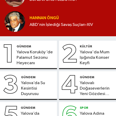
HANNAN ÖNGÜ
ABD'nin İşlediği Savaş Suçları-XIV
1
2
GÜNDEM
KÜLTÜR
Yalova Koruköy ’de
Yalova'da Mum
Palamut Sezonu
Işığında Konser
Heyecanı
Keyfi
3
4
GÜNDEM
GÜNDEM
Yalova’da Su
Yalovalı
Kesintisi
Doğaseverlerin
Duyurusu
Yeni Gözdesi
Bolu'daki Meyve
Bahçesi
GÜNDEM
SPOR
Yalova’da
Yalova Adına