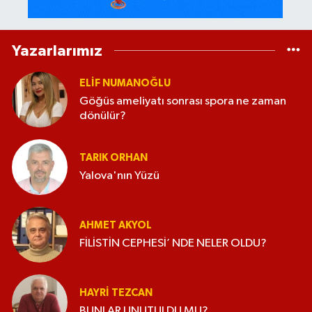
Yazarlarımız
ELİF NUMANOĞLU
Göğüs ameliyatı sonrası spora ne zaman
dönülür?
TARIK ORHAN
Yalova'nın Yüzü
AHMET AKYOL
FİLİSTİN CEPHESİ’ NDE NELER OLDU?
HAYRI TEZCAN
BUNLAR UNUTULDU MU?