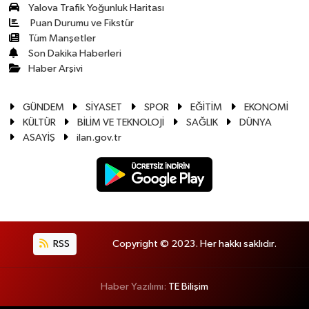
Yalova Trafik Yoğunluk Haritası
Puan Durumu ve Fikstür
Tüm Manşetler
Son Dakika Haberleri
Haber Arşivi
GÜNDEM
SİYASET
SPOR
EĞİTİM
EKONOMİ
KÜLTÜR
BİLİM VE TEKNOLOJİ
SAĞLIK
DÜNYA
ASAYİŞ
ilan.gov.tr
RSS
Copyright © 2023. Her hakkı saklıdır.
Haber Yazılımı:
TE Bilişim