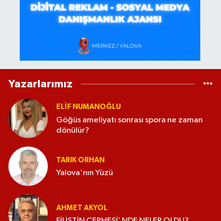
Yazarlarımız
ELİF NUMANOĞLU
Göğüs ameliyatı sonrası spora ne zaman
dönülür?
TARIK ORHAN
Yalova'nın Yüzü
AHMET AKYOL
FİLİSTİN CEPHESİ’ NDE NELER OLDU?