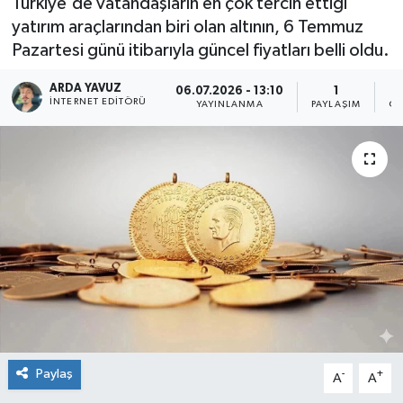
Türkiye'de vatandaşların en çok tercih ettiği
yatırım araçlarından biri olan altının, 6 Temmuz
SPOR
Pazartesi günü itibarıyla güncel fiyatları belli oldu.
ULUSAL
ARDA YAVUZ
06.07.2026 - 13:10
1
İNTERNET EDITÖRÜ
YAYINLANMA
PAYLAŞIM
OK
İLÇELERİMİZ
RESMİ İLAN
Paylaş
-
+
A
A