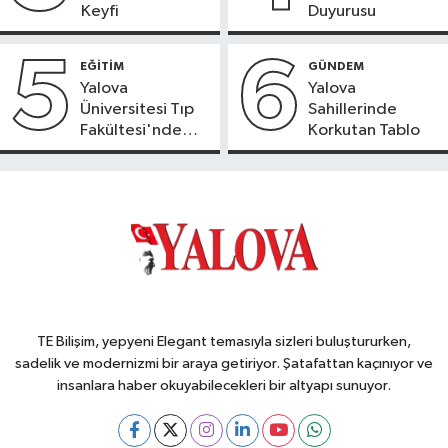
Keyfi
Duyurusu
5
6
EĞİTİM
GÜNDEM
Yalova
Yalova
Üniversitesi Tıp
Sahillerinde
Fakültesi'nde
Korkutan Tablo
Yeni Dönem
TE Bilişim, yepyeni Elegant temasıyla sizleri buluştururken,
sadelik ve modernizmi bir araya getiriyor. Şatafattan kaçınıyor ve
insanlara haber okuyabilecekleri bir altyapı sunuyor.