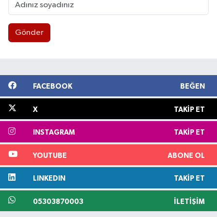
Gönder
FACEBOOK
BEĞEN
X
TAKIP ET
INSTAGRAM
TAKIP ET
YOUTUBE
ABONE OL
LINKEDIN
TAKIP ET
05303870003
İLETIŞIM