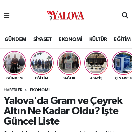
GÜNDEM
Yalova Nöbetçi Eczaneler
SİYASET
Yalova Hava Durumu
GÜNDEM
SİYASET
EKONOMİ
KÜLTÜR
EĞİTİM
EKONOMİ
Yalova Namaz Vakitleri
KÜLTÜR
Yalova Trafik Yoğunluk Haritası
GÜNDEM
EĞİTİM
SAĞLIK
ASAYİŞ
ÇINARCI
EĞİTİM
Puan Durumu ve Fikstür
HABERLER
EKONOMİ
BİLİM VE TEKNOLOJİ
Tüm Manşetler
Yalova'da Gram ve Çeyrek
Altın Ne Kadar Oldu? İşte
ASAYİŞ
Son Dakika Haberleri
Güncel Liste
SAĞLIK
Haber Arşivi