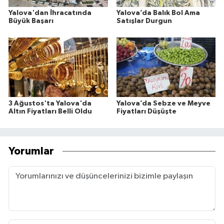
Yalova'dan İhracatında
Yalova’da Balık Bol Ama
Büyük Başarı
Satışlar Durgun
3 Ağustos'ta Yalova'da
Yalova’da Sebze ve Meyve
Altın Fiyatları Belli Oldu
Fiyatları Düşüşte
Yorumlar