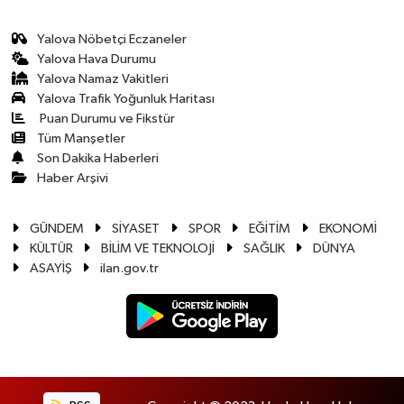
Yalova Nöbetçi Eczaneler
Yalova Hava Durumu
Yalova Namaz Vakitleri
Yalova Trafik Yoğunluk Haritası
Puan Durumu ve Fikstür
Tüm Manşetler
Son Dakika Haberleri
Haber Arşivi
GÜNDEM
SİYASET
SPOR
EĞİTİM
EKONOMİ
KÜLTÜR
BİLİM VE TEKNOLOJİ
SAĞLIK
DÜNYA
ASAYİŞ
ilan.gov.tr