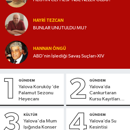
HAYRI TEZCAN
BUNLAR UNUTULDU MU?
HANNAN ÖNGÜ
ABD'nin İşlediği Savaş Suçları-XIV
1
2
GÜNDEM
GÜNDEM
Yalova Koruköy ’de
Yalova’da
Palamut Sezonu
Cankurtaran
Heyecanı
Kursu Kayıtları
Başladı
3
4
KÜLTÜR
GÜNDEM
Yalova'da Mum
Yalova’da Su
Işığında Konser
Kesintisi