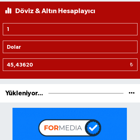
Döviz & Altın Hesaplayıcı
₺
Yükleniyor...