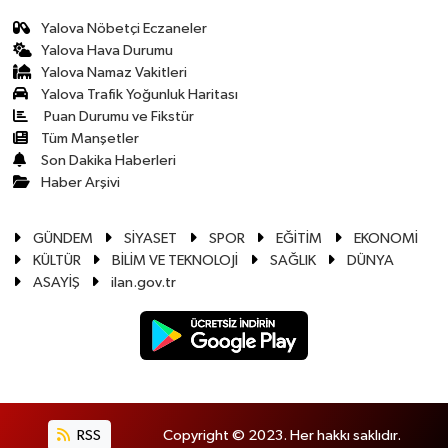
Yalova Nöbetçi Eczaneler
Yalova Hava Durumu
Yalova Namaz Vakitleri
Yalova Trafik Yoğunluk Haritası
Puan Durumu ve Fikstür
Tüm Manşetler
Son Dakika Haberleri
Haber Arşivi
GÜNDEM
SİYASET
SPOR
EĞİTİM
EKONOMİ
KÜLTÜR
BİLİM VE TEKNOLOJİ
SAĞLIK
DÜNYA
ASAYİŞ
ilan.gov.tr
RSS
Copyright © 2023. Her hakkı saklıdır.