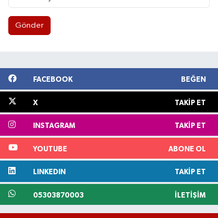
Gönder
FACEBOOK
BEĞEN
X
TAKIP ET
INSTAGRAM
TAKIP ET
YOUTUBE
ABONE OL
LINKEDIN
TAKIP ET
05303870003
İLETIŞIM