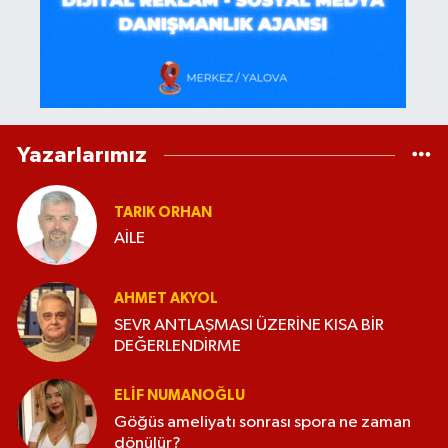
Yazarlarımız
TARIK ORHAN
AİLE
AHMET AKYOL
SEVR ANTLAŞMASI ÜZERİNE KISA BİR
DEĞERLENDİRME
ELİF NUMANOĞLU
Göğüs ameliyatı sonrası spora ne zaman
dönülür?