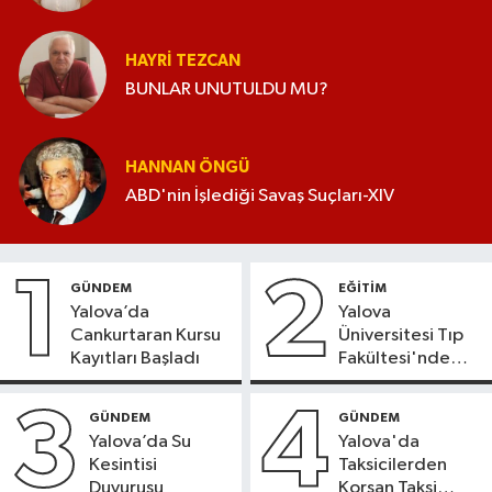
HAYRI TEZCAN
BUNLAR UNUTULDU MU?
HANNAN ÖNGÜ
ABD'nin İşlediği Savaş Suçları-XIV
1
2
GÜNDEM
EĞİTİM
Yalova’da
Yalova
Cankurtaran Kursu
Üniversitesi Tıp
Kayıtları Başladı
Fakültesi'nde
Yeni Dönem
3
4
GÜNDEM
GÜNDEM
Yalova’da Su
Yalova'da
Kesintisi
Taksicilerden
Duyurusu
Korsan Taksi