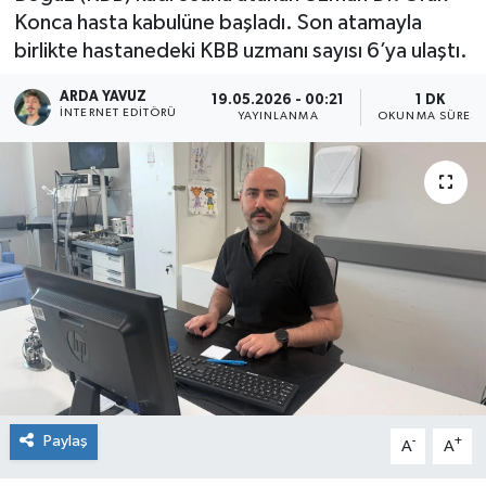
Konca hasta kabulüne başladı. Son atamayla
SPOR
birlikte hastanedeki KBB uzmanı sayısı 6’ya ulaştı.
ULUSAL
ARDA YAVUZ
19.05.2026 - 00:21
1 DK
İNTERNET EDITÖRÜ
YAYINLANMA
OKUNMA SÜRESI
İLÇELERİMİZ
RESMİ İLAN
Paylaş
-
+
A
A