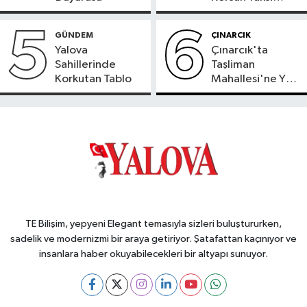
Tepkisi
5
6
GÜNDEM
ÇINARCIK
Yalova
Çınarcık'ta
Sahillerinde
Taşliman
Korkutan Tablo
Mahallesi'ne Yeni
Ortak ATM
Hizmete Girdi
TE Bilişim, yepyeni Elegant temasıyla sizleri buluştururken,
sadelik ve modernizmi bir araya getiriyor. Şatafattan kaçınıyor ve
insanlara haber okuyabilecekleri bir altyapı sunuyor.