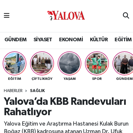
GÜNDEM
Yalova Nöbetçi Eczaneler
SİYASET
Yalova Hava Durumu
GÜNDEM
SİYASET
EKONOMİ
KÜLTÜR
EĞİTİM
EKONOMİ
Yalova Namaz Vakitleri
KÜLTÜR
Yalova Trafik Yoğunluk Haritası
EĞİTİM
ÇİFTLİKKÖY
YAŞAM
SPOR
GÜNDEM
EĞİTİM
Puan Durumu ve Fikstür
HABERLER
SAĞLIK
BİLİM VE TEKNOLOJİ
Tüm Manşetler
Yalova’da KBB Randevuları
Rahatlıyor
ASAYİŞ
Son Dakika Haberleri
Yalova Eğitim ve Araştırma Hastanesi Kulak Burun
SAĞLIK
Haber Arşivi
Boğaz (KBB) kadrosuna atanan Uzman Dr. Ufuk