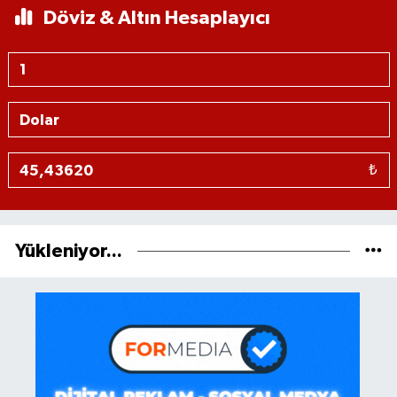
Döviz & Altın Hesaplayıcı
₺
Yükleniyor...