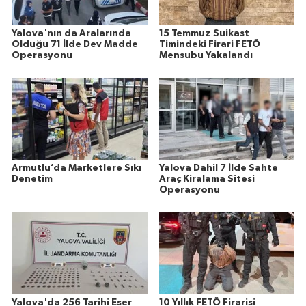
Yalova'nın da Aralarında
15 Temmuz Suikast
Olduğu 71 İlde Dev Madde
Timindeki Firari FETÖ
Operasyonu
Mensubu Yakalandı
Armutlu’da Marketlere Sıkı
Yalova Dahil 7 İlde Sahte
Denetim
Araç Kiralama Sitesi
Operasyonu
Yalova'da 256 Tarihi Eser
10 Yıllık FETÖ Firarisi