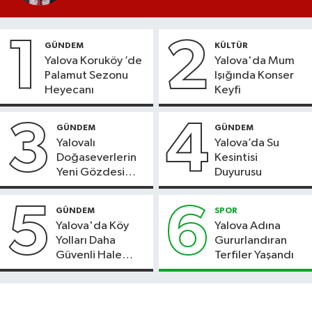
1
2
GÜNDEM
KÜLTÜR
Yalova Koruköy ’de
Yalova'da Mum
Palamut Sezonu
Işığında Konser
Heyecanı
Keyfi
3
4
GÜNDEM
GÜNDEM
Yalovalı
Yalova’da Su
Doğaseverlerin
Kesintisi
Yeni Gözdesi
Duyurusu
Bolu'daki Meyve
Bahçesi
5
6
GÜNDEM
SPOR
Yalova'da Köy
Yalova Adına
Yolları Daha
Gururlandıran
Güvenli Hale
Terfiler Yaşandı
Geliyor