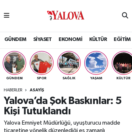
GÜNDEM
Yalova Nöbetçi Eczaneler
SİYASET
Yalova Hava Durumu
GÜNDEM
SİYASET
EKONOMİ
KÜLTÜR
EĞİTİM
EKONOMİ
Yalova Namaz Vakitleri
KÜLTÜR
Yalova Trafik Yoğunluk Haritası
GÜNDEM
SPOR
SAĞLIK
YAŞAM
KÜLTÜR
EĞİTİM
Puan Durumu ve Fikstür
HABERLER
ASAYİŞ
BİLİM VE TEKNOLOJİ
Tüm Manşetler
Yalova’da Şok Baskınlar: 5
Kişi Tutuklandı
ASAYİŞ
Son Dakika Haberleri
Yalova Emniyet Müdürlüğü, uyuşturucu madde
SAĞLIK
Haber Arşivi
ticaretine yönelik düzenlediği eş zamanlı