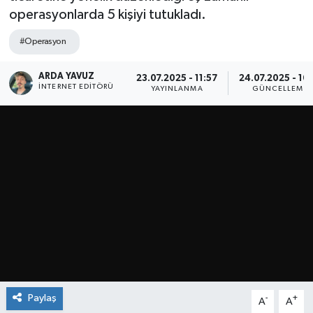
operasyonlarda 5 kişiyi tutukladı.
SPOR
#Operasyon
ULUSAL
ARDA YAVUZ
23.07.2025 - 11:57
24.07.2025 - 10:
İNTERNET EDITÖRÜ
YAYINLANMA
GÜNCELLEME
İLÇELERİMİZ
RESMİ İLAN
Paylaş
-
+
A
A