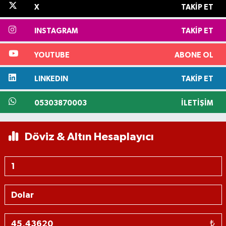
X
TAKIP ET
INSTAGRAM
TAKIP ET
YOUTUBE
ABONE OL
LINKEDIN
TAKIP ET
05303870003
İLETIŞIM
Döviz & Altın Hesaplayıcı
₺