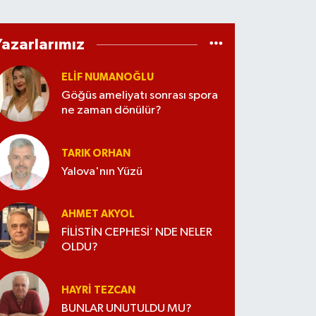
Yazarlarımız
ELİF NUMANOĞLU
Göğüs ameliyatı sonrası spora
ne zaman dönülür?
TARIK ORHAN
Yalova'nın Yüzü
AHMET AKYOL
FİLİSTİN CEPHESİ’ NDE NELER
OLDU?
HAYRI TEZCAN
BUNLAR UNUTULDU MU?