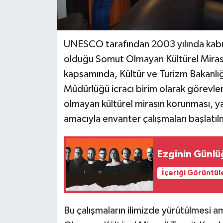
UNESCO tarafından 2003 yılında kabul
olduğu Somut Olmayan Kültürel Mira
kapsamında, Kültür ve Turizm Bakanlığı
Müdürlüğü icracı birim olarak görevle
olmayan kültürel mirasın korunması, ya
amacıyla envanter çalışmaları başlatılm
Ezginin Günlüğ
İçeriği Görüntül
Bu çalışmaların ilimizde yürütülmesi am