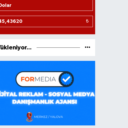
₺
ükleniyor...