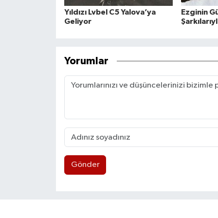
Yıldızı Lvbel C5 Yalova’ya
Ezginin G
Geliyor
Şarkılarıy
Yorumlar
Gönder