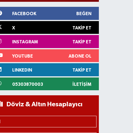
FACEBOOK
BEĞEN
X
TAKIP ET
INSTAGRAM
TAKIP ET
YOUTUBE
ABONE OL
LINKEDIN
TAKIP ET
05303870003
İLETIŞIM
Döviz & Altın Hesaplayıcı