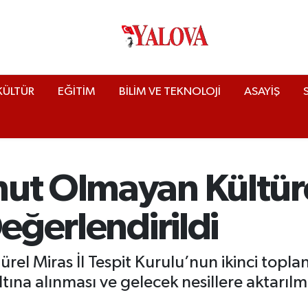
KÜLTÜR
EĞİTİM
BİLİM VE TEKNOLOJİ
ASAYİŞ
ut Olmayan Kültürel
Değerlendirildi
l Miras İl Tespit Kurulu’nun ikinci toplant
tına alınması ve gelecek nesillere aktarılm