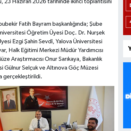
, 23 Haziran 2026 tarihinde ikinci toplantısını
Ebubekir Fatih Bayram başkanlığında; Şube
iversitesi Öğretim Üyesi Doç. Dr. Nurşek
yesi Ezgi Şahin Sevdî, Yalova Üniversitesi
Y
var, Halk Eğitimi Merkezi Müdür Yardımcısı
üze Araştırmacısı Onur Sarıkaya, Bakanlık
isi Gülnur Selçuk ve Altınova Göç Müzesi
 gerçekleştirildi.