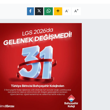
-
+
A
A