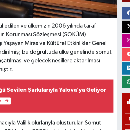
 edilen ve ülkemizin 2006 yılında taraf
sın Korunması Sözleşmesi (SOKÜM)
 Yaşayan Miras ve Kültürel Etkinlikler Genel
ndirilmiş; bu doğrultuda ülke genelinde somut
şatılması ve gelecek nesillere aktarılması
ıştır.
ü Sevilen Şarkılarıyla Yalova’ya Geliyor
e
acıyla Valilik olurlarıyla oluşturulan Somut