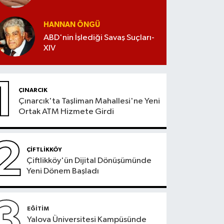
HANNAN ÖNGÜ
ABD'nin İşlediği Savaş Suçları-
XIV
1
ÇINARCIK
Çınarcık'ta Taşliman Mahallesi'ne Yeni
Ortak ATM Hizmete Girdi
2
ÇİFTLİKKÖY
Çiftlikköy'ün Dijital Dönüşümünde
Yeni Dönem Başladı
3
EĞİTİM
Yalova Üniversitesi Kampüsünde