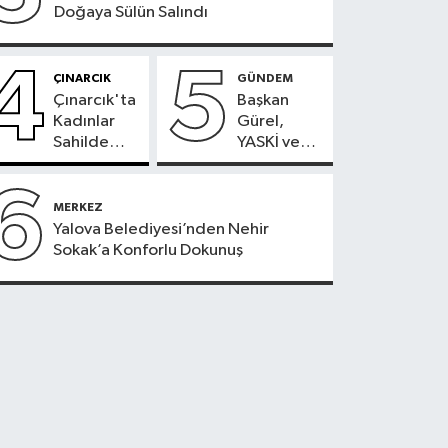
Doğaya Sülün Salındı
4
5
ÇINARCIK
GÜNDEM
Çınarcık'ta
Başkan
Kadınlar
Gürel,
Sahilde
YASKİ ve
Sporla
YAKAB’daki
Buluşuyor
Son
6
Durumu
MERKEZ
Açıkladı
Yalova Belediyesi’nden Nehir
Sokak’a Konforlu Dokunuş