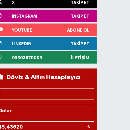
X
TAKIP ET
INSTAGRAM
TAKIP ET
YOUTUBE
ABONE OL
LINKEDIN
TAKIP ET
05303870003
İLETIŞIM
Döviz & Altın Hesaplayıcı
₺