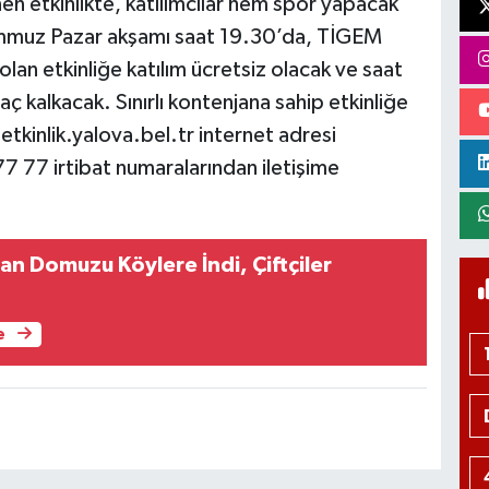
en etkinlikte, katılımcılar hem spor yapacak
Temmuz Pazar akşamı saat 19.30’da, TİGEM
an etkinliğe katılım ücretsiz olacak ve saat
 kalkacak. Sınırlı kontenjana sahip etkinliğe
 etkinlik.yalova.bel.tr internet adresi
77 irtibat numaralarından iletişime
an Domuzu Köylere İndi, Çiftçiler
e