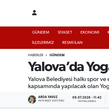
GÜNDEM
Yalova Nöbetçi Eczaneler
SİYASET
Yalova Hava Durumu
GÜNDEM
SİYASET
EKONOMİ
İLÇELERİMİZ
RESMİ İLAN
EKONOMİ
Yalova Namaz Vakitleri
KÜLTÜR
Yalova Trafik Yoğunluk Haritası
HABERLER
GÜNDEM
Yalova’da Yog
EĞİTİM
Puan Durumu ve Fikstür
Yalova Belediyesi halkı spor ve
BİLİM VE TEKNOLOJİ
Tüm Manşetler
kapsamında yapılacak olan Yoga
ASAYİŞ
Son Dakika Haberleri
ARDA YAVUZ
09.07.2026 - 11:42
İNTERNET EDITÖRÜ
YAYINLANMA
SAĞLIK
Haber Arşivi