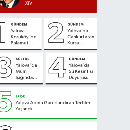
XIV
1
2
GÜNDEM
GÜNDEM
Yalova
Yalova’da
Koruköy ’de
Cankurtaran
Palamut
Kursu
Sezonu
Kayıtları
Heyecanı
Başladı
3
4
KÜLTÜR
GÜNDEM
Yalova'da
Yalova’da
Mum
Su Kesintisi
Işığında
Duyurusu
Konser
Keyfi
5
SPOR
Yalova Adına Gururlandıran Terfiler
Yaşandı