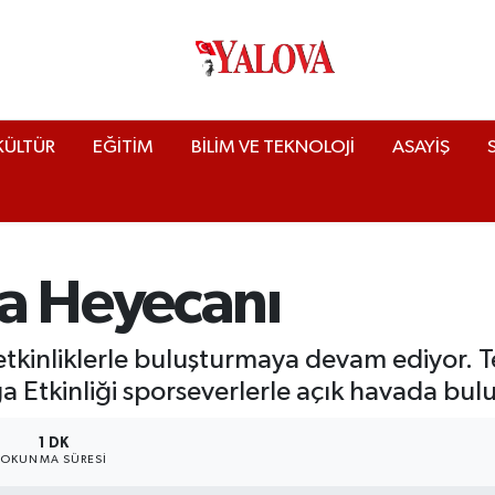
KÜLTÜR
EĞİTİM
BİLİM VE TEKNOLOJİ
ASAYİŞ
a Heyecanı
 etkinliklerle buluşturmaya devam ediyor. T
 Etkinliği sporseverlerle açık havada bul
1 DK
OKUNMA SÜRESI