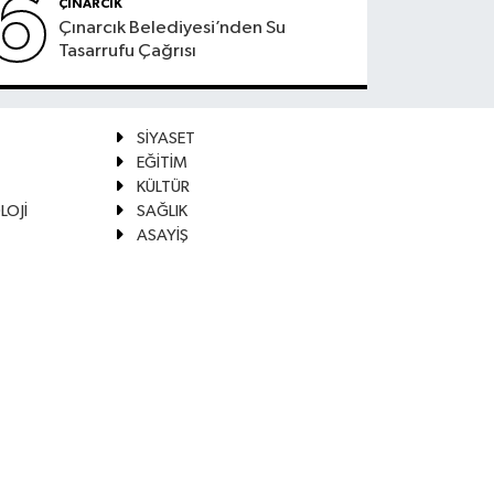
6
ÇINARCIK
Çınarcık Belediyesi’nden Su
Tasarrufu Çağrısı
SİYASET
EĞİTİM
KÜLTÜR
LOJİ
SAĞLIK
ASAYİŞ