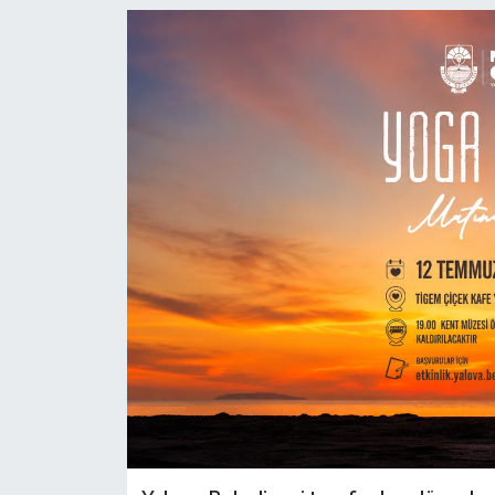
SPOR
ULUSAL
İLÇELERİMİZ
RESMİ İLAN