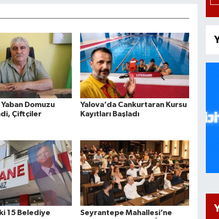
Y
a Yaban Domuzu
Yalova’da Cankurtaran Kursu
di, Çiftçiler
Kayıtları Başladı
ki 15 Belediye
Seyrantepe Mahallesi’ne