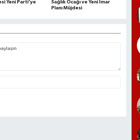
si Yeni Parti’ye
Sağlık Ocağı ve Yeni İmar
Planı Müjdesi