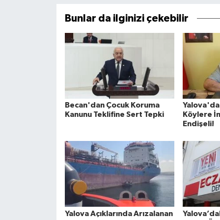
Bunlar da ilginizi çekebilir
Becan'dan Çocuk Koruma
Yalova'd
Kanunu Teklifine Sert Tepki
Köylere İn
Endişeli!
Yalova Açıklarında Arızalanan
Yalova’da