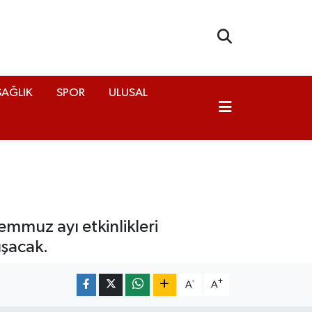
SAĞLIK
SPOR
ULUSAL
emmuz ayı etkinlikleri
uşacak.
-
+
A
A