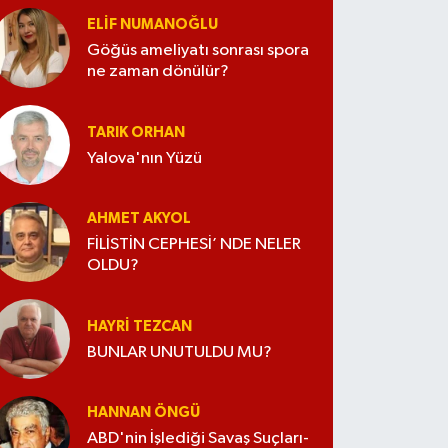
ELİF NUMANOĞLU
Göğüs ameliyatı sonrası spora
ne zaman dönülür?
TARIK ORHAN
Yalova'nın Yüzü
AHMET AKYOL
FİLİSTİN CEPHESİ’ NDE NELER
OLDU?
HAYRI TEZCAN
BUNLAR UNUTULDU MU?
HANNAN ÖNGÜ
ABD'nin İşlediği Savaş Suçları-