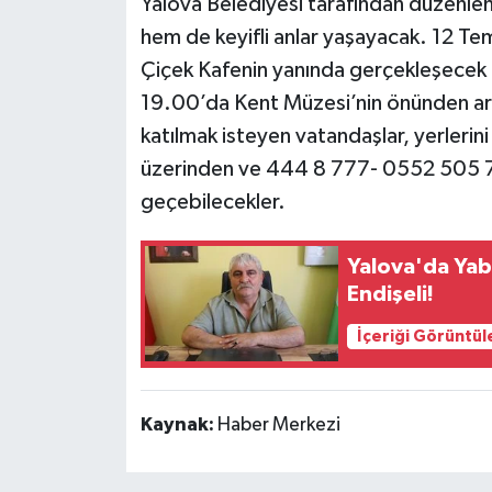
Yalova Belediyesi tarafından düzenlen
hem de keyifli anlar yaşayacak. 12 
Çiçek Kafenin yanında gerçekleşecek ol
19.00’da Kent Müzesi’nin önünden araç
katılmak isteyen vatandaşlar, yerlerini
üzerinden ve 444 8 777- 0552 505 77 
geçebilecekler.
Yalova'da Yab
Endişeli!
İçeriği Görüntül
Kaynak:
Haber Merkezi