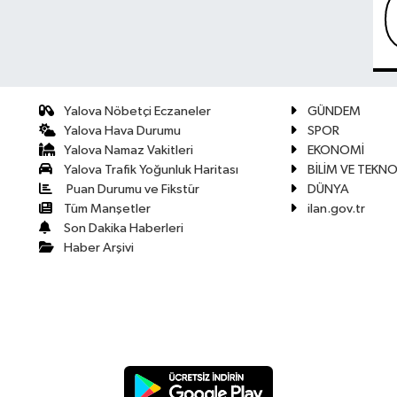
Yalova Nöbetçi Eczaneler
GÜNDEM
Yalova Hava Durumu
SPOR
Yalova Namaz Vakitleri
EKONOMİ
Yalova Trafik Yoğunluk Haritası
BİLİM VE TEKNO
Puan Durumu ve Fikstür
DÜNYA
Tüm Manşetler
ilan.gov.tr
Son Dakika Haberleri
Haber Arşivi