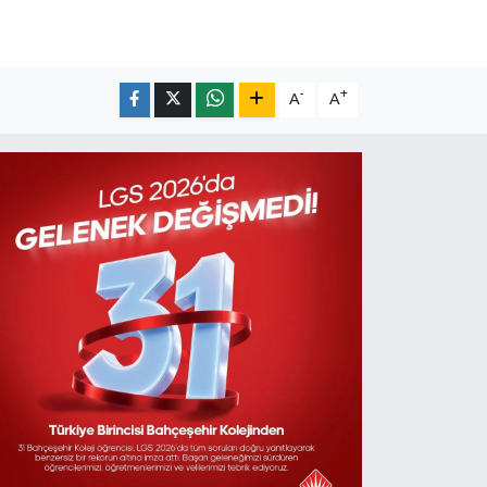
-
+
A
A