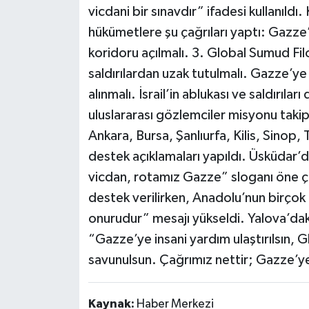
vicdani bir sınavdır” ifadesi kullanıldı.
hükümetlere şu çağrıları yaptı: Gazze’y
koridoru açılmalı. 3. Global Sumud Filos
saldırılardan uzak tutulmalı. Gazze’ye 
alınmalı. İsrail’in ablukası ve saldırıl
uluslararası gözlemciler misyonu takip 
Ankara, Bursa, Şanlıurfa, Kilis, Sinop, 
destek açıklamaları yapıldı. Üsküdar’d
vicdan, rotamız Gazze” sloganı öne çı
destek verilirken, Anadolu’nun birçok 
onurudur” mesajı yükseldi. Yalova’daki
“Gazze’ye insani yardım ulaştırılsın, 
savunulsun. Çağrımız nettir; Gazze’ye
Kaynak:
Haber Merkezi