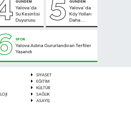
4
5
GÜNDEM
GÜNDEM
Yalova’da
Yalova'da
Su Kesintisi
Köy Yolları
Duyurusu
Daha
Güvenli
Hale
6
Geliyor
SPOR
Yalova Adına Gururlandıran Terfiler
Yaşandı
SİYASET
EĞİTİM
KÜLTÜR
LOJİ
SAĞLIK
ASAYİŞ