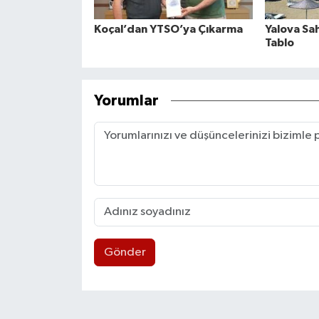
Koçal’dan YTSO’ya Çıkarma
Yalova Sa
Tablo
Yorumlar
Gönder