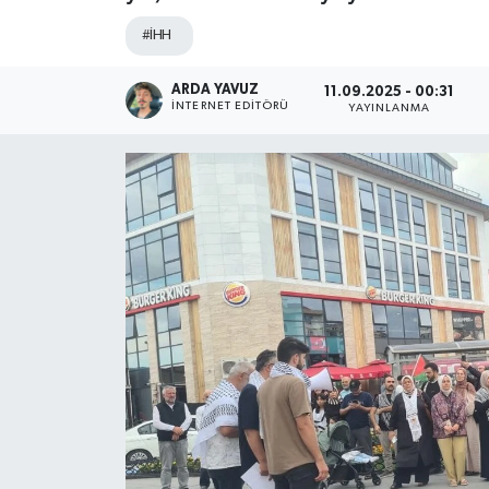
#İHH
SPOR
ARDA YAVUZ
ULUSAL
11.09.2025 - 00:31
İNTERNET EDITÖRÜ
YAYINLANMA
İLÇELERİMİZ
RESMİ İLAN