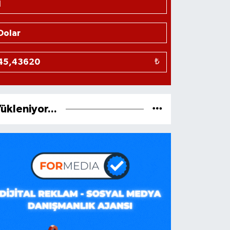
₺
ükleniyor...