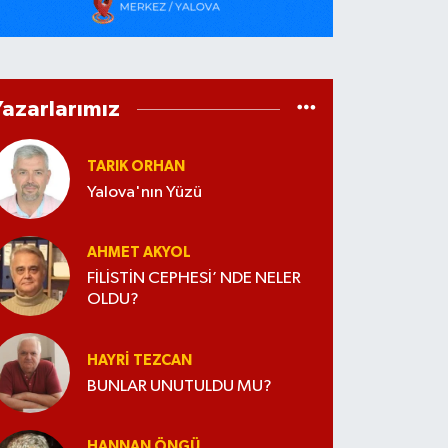
Yazarlarımız
TARIK ORHAN
Yalova'nın Yüzü
AHMET AKYOL
FİLİSTİN CEPHESİ’ NDE NELER
OLDU?
HAYRI TEZCAN
BUNLAR UNUTULDU MU?
HANNAN ÖNGÜ