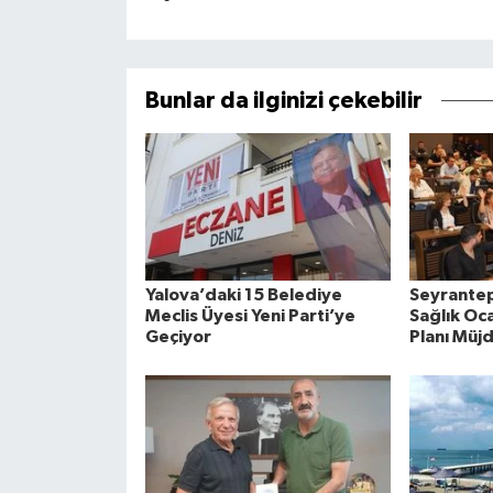
Bunlar da ilginizi çekebilir
Yalova’daki 15 Belediye
Seyrantep
Meclis Üyesi Yeni Parti’ye
Sağlık Oca
Geçiyor
Planı Müj