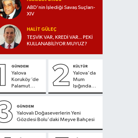
ABD'nin İşlediği Savaş Suçları-
XIV
HALIT GÜLEÇ
TEŞVİK VAR, KREDİ VAR... PEKİ
KULLANABİLİYOR MUYUZ?
1
2
GÜNDEM
KÜLTÜR
Yalova
Yalova'da
Koruköy ’de
Mum
Palamut
Işığında
Sezonu
Konser
Heyecanı
Keyfi
3
GÜNDEM
Yalovalı Doğaseverlerin Yeni
Gözdesi Bolu'daki Meyve Bahçesi