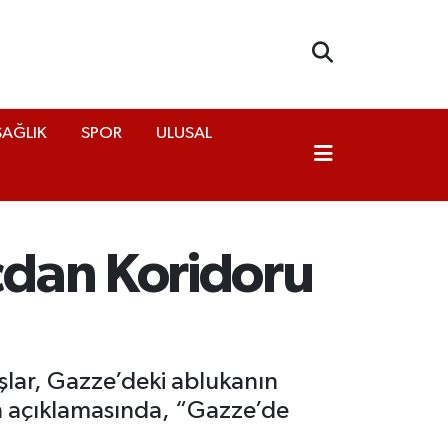
SAĞLIK
SPOR
ULUSAL
cdan Koridoru
lar, Gazze’deki ablukanın
ın açıklamasında, “Gazze’de