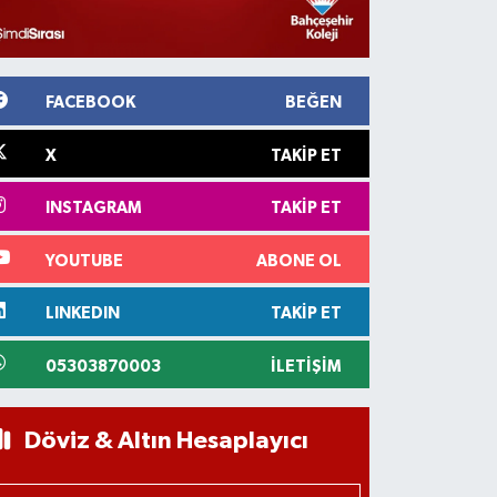
FACEBOOK
BEĞEN
X
TAKIP ET
INSTAGRAM
TAKIP ET
YOUTUBE
ABONE OL
LINKEDIN
TAKIP ET
05303870003
İLETIŞIM
Döviz & Altın Hesaplayıcı