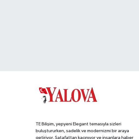
TE Bilişim, yepyeni Elegant temasıyla sizleri
buluştururken, sadelik ve modernizmi bir araya
getiriyor. Şatafattan kaçınıyor ve insanlara haber