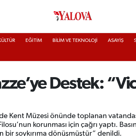
KÜLTÜR
EĞİTİM
BİLİM VE TEKNOLOJİ
ASAYİŞ
zze’ye Destek: “Vi
de Kent Müzesi önünde toplanan vatandaş
Filosu’nun korunması için çağrı yaptı. Bas
en bir soykırıma dönüşmüştür” denildi.