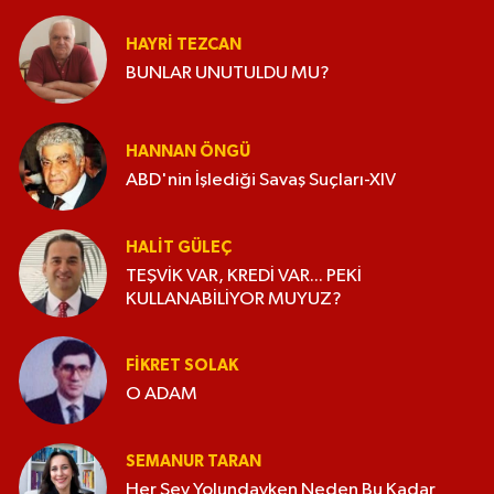
HAYRI TEZCAN
BUNLAR UNUTULDU MU?
HANNAN ÖNGÜ
ABD'nin İşlediği Savaş Suçları-XIV
HALIT GÜLEÇ
TEŞVİK VAR, KREDİ VAR... PEKİ
KULLANABİLİYOR MUYUZ?
FIKRET SOLAK
O ADAM
SEMANUR TARAN
Her Şey Yolundayken Neden Bu Kadar