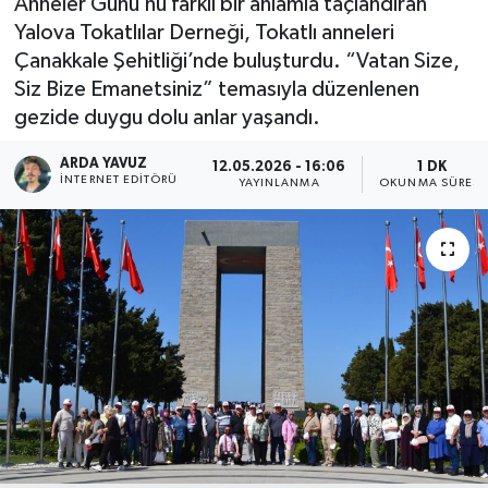
Anneler Günü’nü farklı bir anlamla taçlandıran
Yalova Tokatlılar Derneği, Tokatlı anneleri
SPOR
Çanakkale Şehitliği’nde buluşturdu. “Vatan Size,
Siz Bize Emanetsiniz” temasıyla düzenlenen
ULUSAL
gezide duygu dolu anlar yaşandı.
İLÇELERİMİZ
ARDA YAVUZ
12.05.2026 - 16:06
1 DK
İNTERNET EDITÖRÜ
YAYINLANMA
OKUNMA SÜRESI
RESMİ İLAN