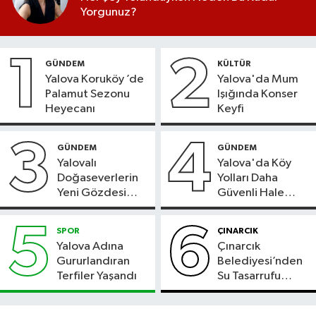
Yorgunuz?
1
2
GÜNDEM
KÜLTÜR
Yalova Koruköy ’de
Yalova'da Mum
Palamut Sezonu
Işığında Konser
Heyecanı
Keyfi
3
4
GÜNDEM
GÜNDEM
Yalovalı
Yalova'da Köy
Doğaseverlerin
Yolları Daha
Yeni Gözdesi
Güvenli Hale
Bolu'daki Meyve
Geliyor
Bahçesi
5
6
SPOR
ÇINARCIK
Yalova Adına
Çınarcık
Gururlandıran
Belediyesi’nden
Terfiler Yaşandı
Su Tasarrufu
Çağrısı