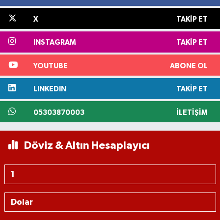
X
TAKIP ET
INSTAGRAM
TAKIP ET
YOUTUBE
ABONE OL
LINKEDIN
TAKIP ET
05303870003
İLETIŞIM
Döviz & Altın Hesaplayıcı