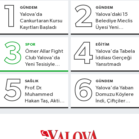
1
2
GÜNDEM
GÜNDEM
Yalova’da
Yalova’daki 15
Cankurtaran Kursu
Belediye Meclis
Kayıtları Başladı
Üyesi Yeni
Parti’ye Geçiyor
3
4
SPOR
EĞİTİM
Ömer Allar Fight
Yalova'da Tabela
Club Yalova'da
İddiası Gerçeği
Yeni Tesisiyle
Yansıtmadı
Hizmete Başladı
5
6
SAĞLIK
GÜNDEM
Prof. Dr.
Yalova'da Yaban
Muhammed
Domuzu Köylere
Hakan Taş, Aktif
İndi, Çiftçiler
International
Endişeli!
Hospital’da
Hasta Kabulüne
Başladı