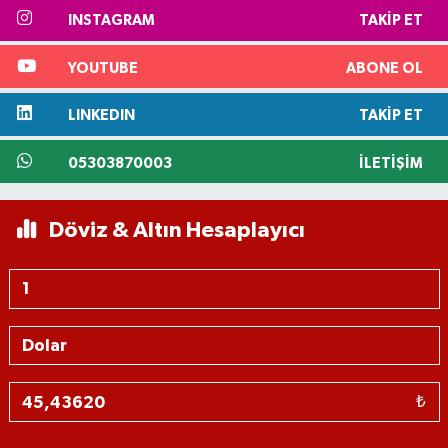
INSTAGRAM
TAKIP ET
YOUTUBE
ABONE OL
LINKEDIN
TAKIP ET
05303870003
İLETIŞIM
Döviz & Altın Hesaplayıcı
₺