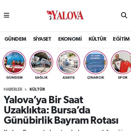
GÜNDEM
Yalova Nöbetçi Eczaneler
SİYASET
Yalova Hava Durumu
GÜNDEM
SİYASET
EKONOMİ
KÜLTÜR
EĞİTİM
EKONOMİ
Yalova Namaz Vakitleri
KÜLTÜR
Yalova Trafik Yoğunluk Haritası
GÜNDEM
SAĞLIK
ASAYİŞ
ÇINARCIK
SPOR
EĞİTİM
Puan Durumu ve Fikstür
HABERLER
KÜLTÜR
BİLİM VE TEKNOLOJİ
Tüm Manşetler
Yalova’ya Bir Saat
Uzaklıkta: Bursa’da
ASAYİŞ
Son Dakika Haberleri
Günübirlik Bayram Rotası
SAĞLIK
Haber Arşivi