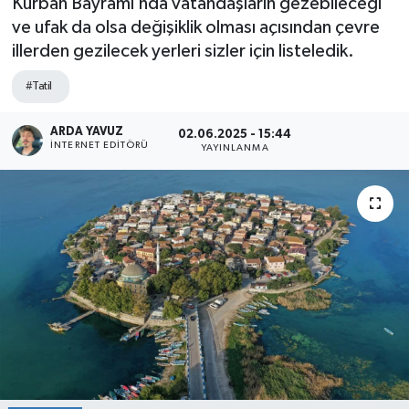
Kurban Bayramı’nda vatandaşların gezebileceği
ve ufak da olsa değişiklik olması açısından çevre
SPOR
illerden gezilecek yerleri sizler için listeledik.
ULUSAL
#Tatil
İLÇELERİMİZ
ARDA YAVUZ
02.06.2025 - 15:44
İNTERNET EDITÖRÜ
YAYINLANMA
RESMİ İLAN