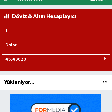
Döviz & Altın Hesaplayıcı
₺
Yükleniyor...