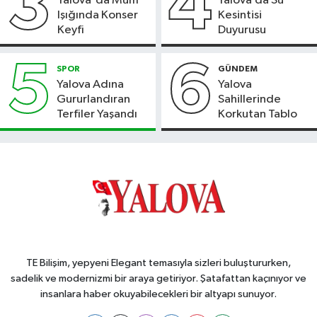
3
4
Yalova'da Mum
Yalova’da Su
Işığında Konser
Kesintisi
Keyfi
Duyurusu
5
6
SPOR
GÜNDEM
Yalova Adına
Yalova
Gururlandıran
Sahillerinde
Terfiler Yaşandı
Korkutan Tablo
TE Bilişim, yepyeni Elegant temasıyla sizleri buluştururken,
sadelik ve modernizmi bir araya getiriyor. Şatafattan kaçınıyor ve
insanlara haber okuyabilecekleri bir altyapı sunuyor.