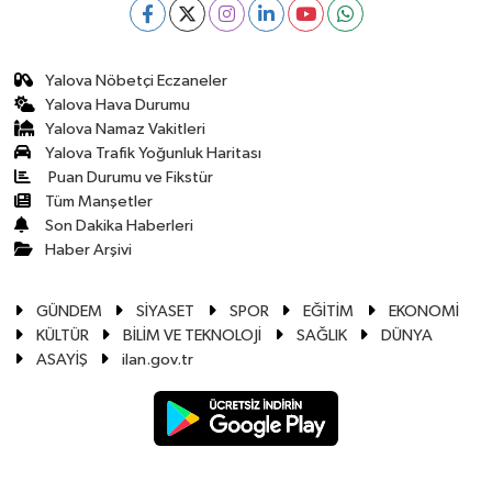
Yalova Nöbetçi Eczaneler
Yalova Hava Durumu
Yalova Namaz Vakitleri
Yalova Trafik Yoğunluk Haritası
Puan Durumu ve Fikstür
Tüm Manşetler
Son Dakika Haberleri
Haber Arşivi
GÜNDEM
SİYASET
SPOR
EĞİTİM
EKONOMİ
KÜLTÜR
BİLİM VE TEKNOLOJİ
SAĞLIK
DÜNYA
ASAYİŞ
ilan.gov.tr