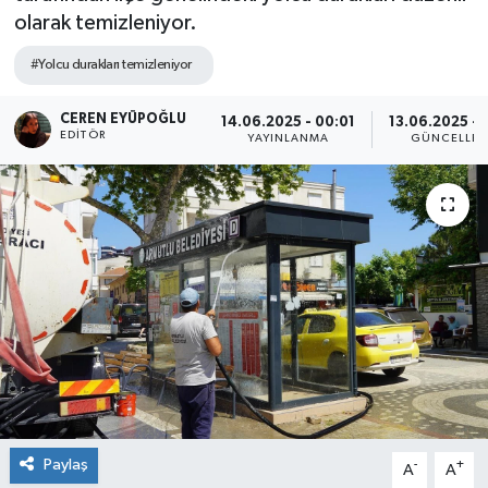
olarak temizleniyor.
SPOR
#Yolcu durakları temizleniyor
ULUSAL
CEREN EYÜPOĞLU
14.06.2025 - 00:01
13.06.2025 - 
EDITÖR
YAYINLANMA
GÜNCELLE
İLÇELERİMİZ
RESMİ İLAN
Paylaş
-
+
A
A