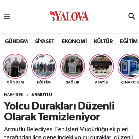
GÜNDEM
Yalova Nöbetçi Eczaneler
SİYASET
Yalova Hava Durumu
GÜNDEM
SİYASET
EKONOMİ
KÜLTÜR
EĞİTİM
EKONOMİ
Yalova Namaz Vakitleri
KÜLTÜR
Yalova Trafik Yoğunluk Haritası
GÜNDEM
EĞİTİM
SAĞLIK
ASAYİŞ
ÇINARCI
EĞİTİM
Puan Durumu ve Fikstür
HABERLER
ARMUTLU
BİLİM VE TEKNOLOJİ
Tüm Manşetler
Yolcu Durakları Düzenli
Olarak Temizleniyor
ASAYİŞ
Son Dakika Haberleri
Armutlu Belediyesi Fen İşleri Müdürlüğü ekipleri
SAĞLIK
Haber Arşivi
tarafından ilçe genelindeki yolcu durakları düzenli