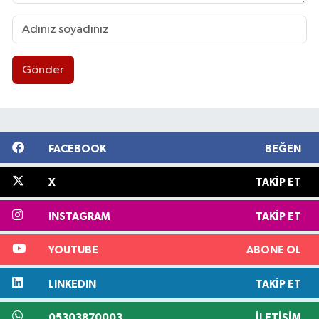
Gönder
FACEBOOK
BEĞEN
X
TAKIP ET
INSTAGRAM
TAKIP ET
YOUTUBE
ABONE OL
LINKEDIN
TAKIP ET
05303870003
İLETIŞIM