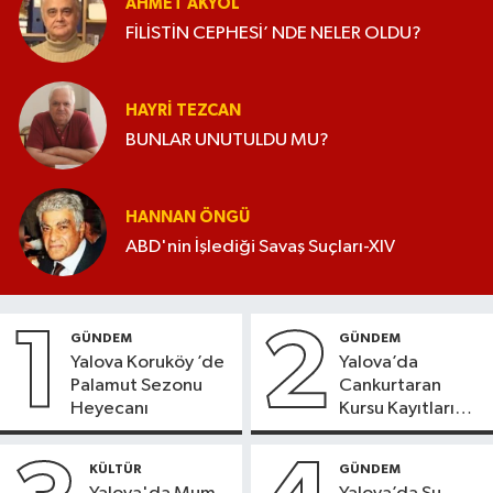
AHMET AKYOL
FİLİSTİN CEPHESİ’ NDE NELER OLDU?
HAYRI TEZCAN
BUNLAR UNUTULDU MU?
HANNAN ÖNGÜ
ABD'nin İşlediği Savaş Suçları-XIV
1
2
GÜNDEM
GÜNDEM
Yalova Koruköy ’de
Yalova’da
Palamut Sezonu
Cankurtaran
Heyecanı
Kursu Kayıtları
Başladı
KÜLTÜR
GÜNDEM