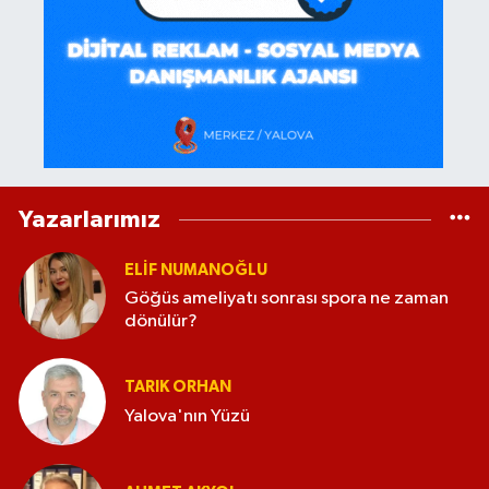
Yazarlarımız
ELİF NUMANOĞLU
Göğüs ameliyatı sonrası spora ne zaman
dönülür?
TARIK ORHAN
Yalova'nın Yüzü