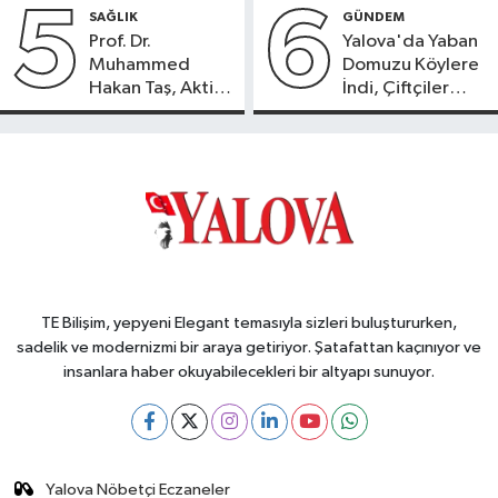
5
6
SAĞLIK
GÜNDEM
Prof. Dr.
Yalova'da Yaban
Muhammed
Domuzu Köylere
Hakan Taş, Aktif
İndi, Çiftçiler
International
Endişeli!
Hospital’da
Hasta Kabulüne
Başladı
TE Bilişim, yepyeni Elegant temasıyla sizleri buluştururken,
sadelik ve modernizmi bir araya getiriyor. Şatafattan kaçınıyor ve
insanlara haber okuyabilecekleri bir altyapı sunuyor.
Yalova Nöbetçi Eczaneler