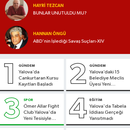
HAYRI TEZCAN
BUNLAR UNUTULDU MU?
HANNAN ÖNGÜ
ABD'nin İşlediği Savaş Suçları-XIV
1
2
GÜNDEM
GÜNDEM
Yalova’da
Yalova’daki 15
Cankurtaran Kursu
Belediye Meclis
Kayıtları Başladı
Üyesi Yeni
Parti’ye Geçiyor
3
4
SPOR
EĞİTİM
Ömer Allar Fight
Yalova'da Tabela
Club Yalova'da
İddiası Gerçeği
Yeni Tesisiyle
Yansıtmadı
Hizmete Başladı