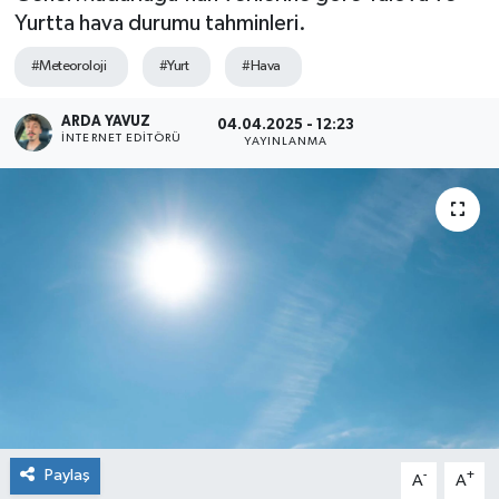
Yurtta hava durumu tahminleri.
SPOR
#Meteoroloji
#Yurt
#Hava
ULUSAL
ARDA YAVUZ
04.04.2025 - 12:23
İNTERNET EDITÖRÜ
YAYINLANMA
İLÇELERİMİZ
RESMİ İLAN
Paylaş
-
+
A
A