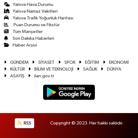
Yalova Hava Durumu
Yalova Namaz Vakitleri
Yalova Trafik Yoğunluk Haritası
Puan Durumu ve Fikstür
Tüm Manşetler
Son Dakika Haberleri
Haber Arşivi
GÜNDEM
SİYASET
SPOR
EĞİTİM
EKONOMİ
KÜLTÜR
BİLİM VE TEKNOLOJİ
SAĞLIK
DÜNYA
ASAYİŞ
ilan.gov.tr
RSS
Copyright © 2023. Her hakkı saklıdır.