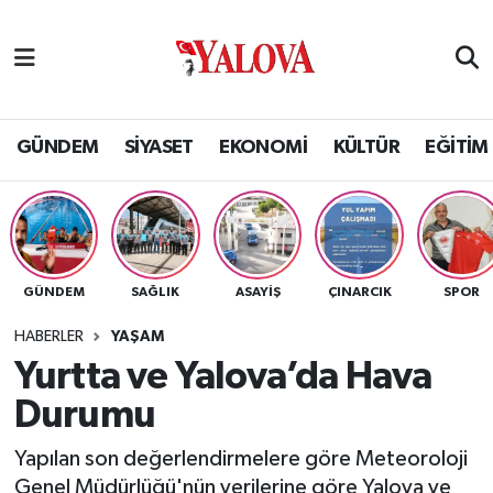
GÜNDEM
Yalova Nöbetçi Eczaneler
SİYASET
Yalova Hava Durumu
GÜNDEM
SİYASET
EKONOMİ
KÜLTÜR
EĞİTİM
EKONOMİ
Yalova Namaz Vakitleri
KÜLTÜR
Yalova Trafik Yoğunluk Haritası
GÜNDEM
SAĞLIK
ASAYİŞ
ÇINARCIK
SPOR
EĞİTİM
Puan Durumu ve Fikstür
HABERLER
YAŞAM
BİLİM VE TEKNOLOJİ
Tüm Manşetler
Yurtta ve Yalova’da Hava
Durumu
ASAYİŞ
Son Dakika Haberleri
Yapılan son değerlendirmelere göre Meteoroloji
SAĞLIK
Haber Arşivi
Genel Müdürlüğü'nün verilerine göre Yalova ve