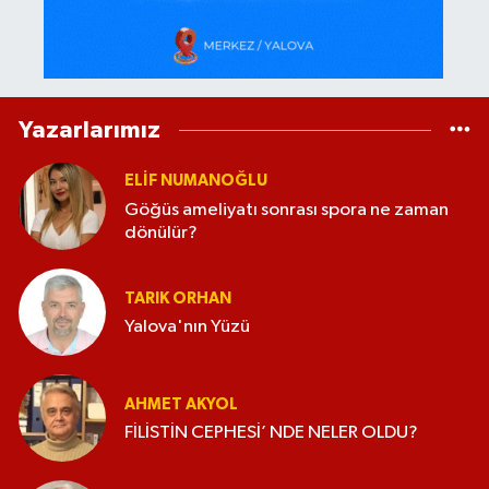
Yazarlarımız
ELİF NUMANOĞLU
Göğüs ameliyatı sonrası spora ne zaman
dönülür?
TARIK ORHAN
Yalova'nın Yüzü
AHMET AKYOL
FİLİSTİN CEPHESİ’ NDE NELER OLDU?